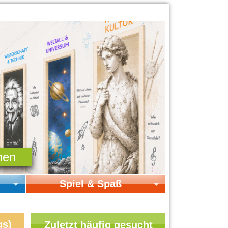
Spiel & Spaß
Startseite Spiel & Spaß
Online-Spiele
gs)
Zuletzt häufig gesucht