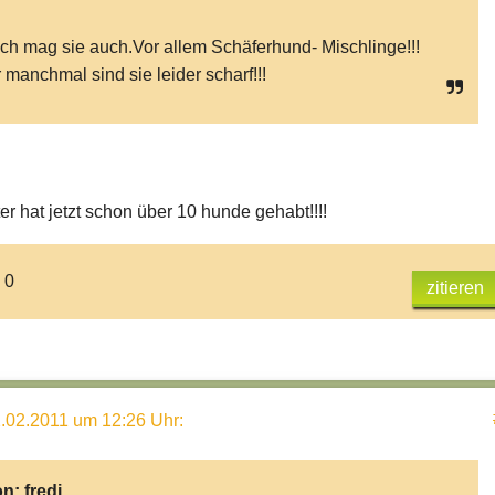
ich mag sie auch.Vor allem Schäferhund- Mischlinge!!!
 manchmal sind sie leider scharf!!!
r hat jetzt schon über 10 hunde gehabt!!!!
 0
zitieren
.02.2011 um 12:26 Uhr
:
on:
fredi