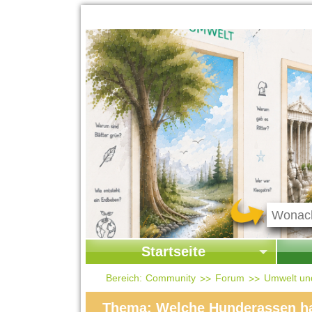
Startseite
Startseite
Start
Bereich:
Community
Forum
Umwelt un
Kontakt
Ges
Thema: Welche Hunderassen ha