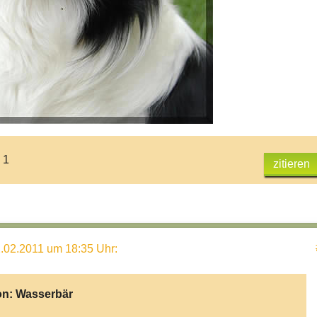
 1
zitieren
.02.2011 um 18:35 Uhr
:
on:
Wasserbär