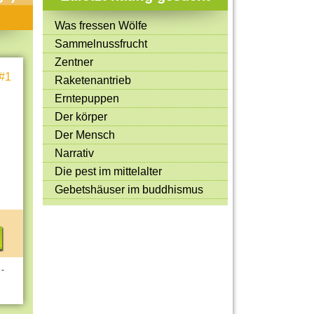
Mitmachen & Kreatives
Was fressen Wölfe
Bücher & Filme
Sammelnussfrucht
Quiz-Spiele
Zentner
#1
Raketenantrieb
Spiele & Ideen
Erntepuppen
Jugendreporter
Der körper
Der Mensch
Rezeptideen
Narrativ
Game-Tests
Die pest im mittelalter
Reisen, Events & Sport
Gebetshäuser im buddhismus
E-Cards
 -