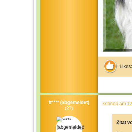
Likes:
fr**** (abgemeldet)
schrieb
am 12
(27)
Zitat v