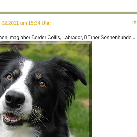
#
.02.2011 um 15:34 Uhr
:
inen, mag aber Border Collis, Labrador, BErner Sennenhunde...