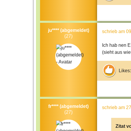
ju**** (abgemeldet)
schrieb
am 09
(27)
Ich hab nen 
(sieht aus wi
Likes:
fr**** (abgemeldet)
schrieb
am 27
(27)
Zitat v