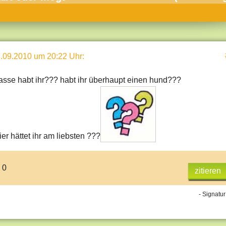
umne
sch & Natur
llschaft & Politik
.09.2010 um 20:22 Uhr
:
geber & Tipps
versum
sse habt ihr??? habt ihr überhaupt einen hund???
st
hnik
deruni
er hättet ihr am liebsten ???
derlexikon
 0
gen und Antworten
zitieren
- Signatur