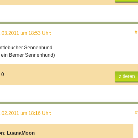
#
.03.2011 um 18:53 Uhr
:
Entlebucher Sennenhund
e ein Berner Sennenhund)
 0
zitieren
#
.02.2011 um 18:16 Uhr
:
on:
LuanaMoon