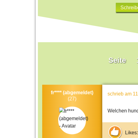
Schreib
Seite
fr**** (abgemeldet)
schrieb
am 11
(27)
Welchen hund
Likes: