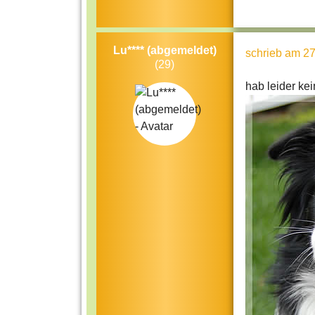
Lu**** (abgemeldet)
schrieb
am 27
(29)
hab leider ke