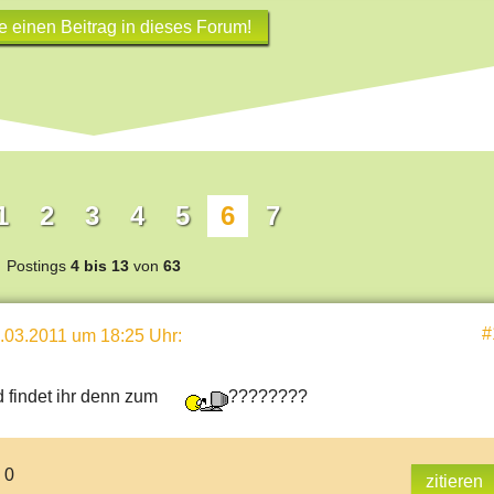
e einen Beitrag in dieses Forum!
1
2
3
4
5
6
7
Postings
4 bis 13
von
63
#
.03.2011 um 18:25 Uhr
:
 findet ihr denn zum
????????
 0
zitieren