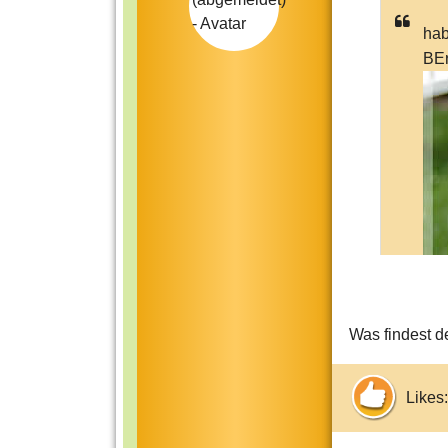
hab
BEr
Was findest d
Likes: