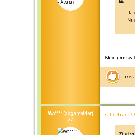
Ja 
Nur
Mein grossvate
Likes:
Wa**** (abgemeldet)
schrieb
am 12
(27)
Zitat v