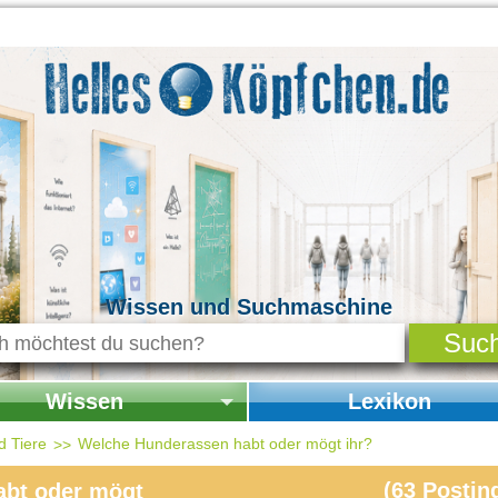
Wissen und Suchmaschine
Wissen
Lexikon
seite Wissen
Startseite Lexikon
d Tiere
Welche Hunderassen habt oder mögt ihr?
chichte & Kultur
(
63
Postin
bt oder mögt