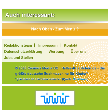
Auch interessant:
Nach Oben - Zum Menü ⇧
Redaktionsteam
Impressum
Kontakt
Datenschutzerklärung
Werbung
Über uns
Jobs und Stellen
© 2026 Cosmos Media UG | Helles-Koepfchen.de - die
größte deutsche Suchmaschine für Kinder*
* gemessen an den Besucherzahlen (Quelle:
Similarweb
)