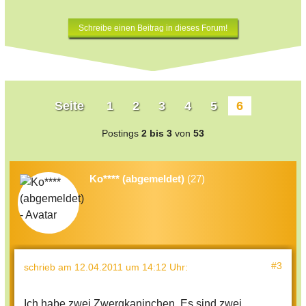
Schreibe einen Beitrag in dieses Forum!
Seite
1
2
3
4
5
6
Postings
2 bis 3
von
53
Ko**** (abgemeldet)
(27)
#3
schrieb
am 12.04.2011 um 14:12 Uhr
:
Ich habe zwei Zwergkaninchen. Es sind zwei