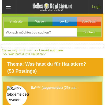
Login
Startseite
Wissen
Lexikon
Spiel/Spaß
Community
Forum
Umwelt und Tiere
Was hast du für Haustiere?
Thema: Was hast du für Haustiere?
(
53
Postings)
Sa**** (abgemeldet)
(25) aus