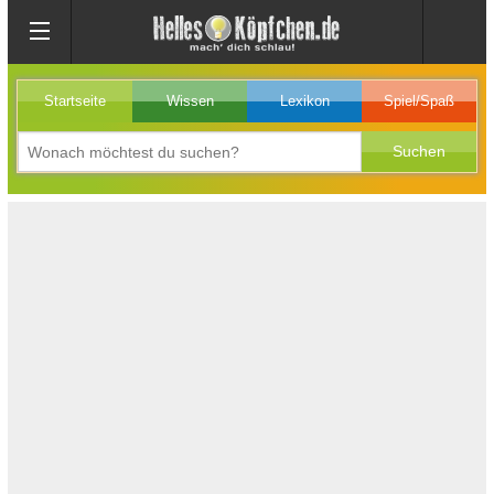
Startseite
Wissen
Lexikon
Spiel/Spaß