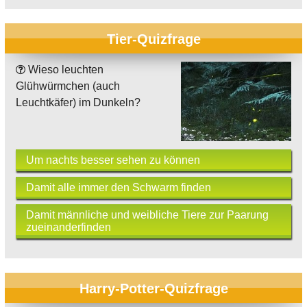
Tier-Quizfrage
Wieso leuchten
Glühwürmchen (auch
Leuchtkäfer) im Dunkeln?
Um nachts besser sehen zu können
Damit alle immer den Schwarm finden
Damit männliche und weibliche Tiere zur Paarung
zueinanderfinden
Harry-Potter-Quizfrage