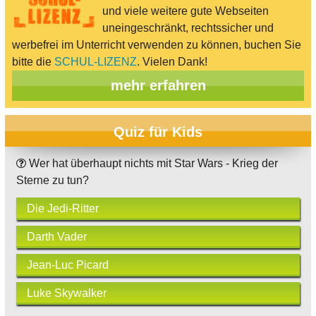
und viele weitere gute Webseiten
uneingeschränkt, rechtssicher und
werbefrei im Unterricht verwenden zu können, buchen Sie
bitte die
SCHUL-LIZENZ
. Vielen Dank!
mehr erfahren
Quiz für Kids
Wer hat überhaupt nichts mit Star Wars - Krieg der
Sterne zu tun?
Die Jedi-Ritter
Darth Vader
Jean-Luc Picard
Luke Skywalker