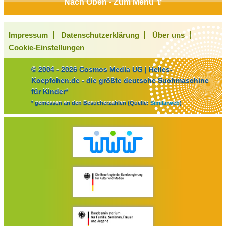
Nach Oben - Zum Menü ⇧
Impressum
Datenschutzerklärung
Über uns
Cookie-Einstellungen
© 2004 - 2026 Cosmos Media UG | Helles-
Koepfchen.de - die größte deutsche Suchmaschine
für Kinder*
* gemessen an den Besucherzahlen (Quelle:
Similarweb
)