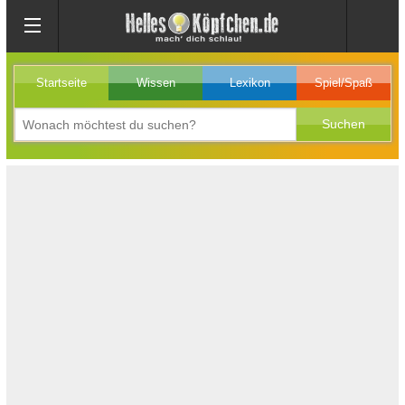
Startseite
Wissen
Lexikon
Spiel/Spaß