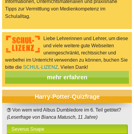
Informationen, Unterrichtsmaterialien und praxisnahe
Tipps zur Vermittlung von Medienkompetenz im
Schulalltag.
Liebe Lehrerinnen und Lehrer, um diese
und viele weitere gute Webseiten
uneingeschränkt, rechtssicher und
werbefrei im Unterricht verwenden zu können, buchen Sie
bitte die
SCHUL-LIZENZ
. Vielen Dank!
mehr erfahren
Harry-Potter-Quizfrage
Von wem wird Albus Dumbledore im 6. Teil getötet?
(Leserfrage von Bianca Matusch, 11 Jahre)
Severus Snape