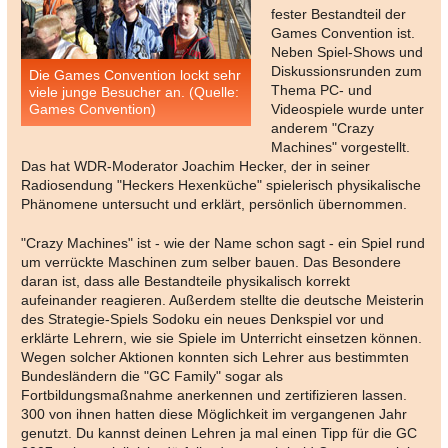
fester Bestandteil der
Games Convention ist.
Neben Spiel-Shows und
Diskussionsrunden zum
Die Games Convention lockt sehr
Thema PC- und
viele junge Besucher an. (Quelle:
Games Convention)
Videospiele wurde unter
anderem "Crazy
Machines" vorgestellt.
Das hat WDR-Moderator Joachim Hecker, der in seiner
Radiosendung "Heckers Hexenküche" spielerisch physikalische
Phänomene untersucht und erklärt, persönlich übernommen.
"Crazy Machines" ist - wie der Name schon sagt - ein Spiel rund
um verrückte Maschinen zum selber bauen. Das Besondere
daran ist, dass alle Bestandteile physikalisch korrekt
aufeinander reagieren. Außerdem stellte die deutsche Meisterin
des Strategie-Spiels Sodoku ein neues Denkspiel vor und
erklärte Lehrern, wie sie Spiele im Unterricht einsetzen können.
Wegen solcher Aktionen konnten sich Lehrer aus bestimmten
Bundesländern die "GC Family" sogar als
Fortbildungsmaßnahme anerkennen und zertifizieren lassen.
300 von ihnen hatten diese Möglichkeit im vergangenen Jahr
genutzt. Du kannst deinen Lehren ja mal einen Tipp für die GC