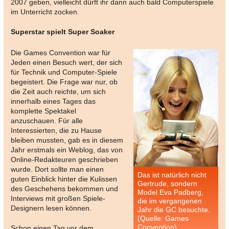
2007 geben, vielleicht dürft ihr dann auch bald Computerspiele
im Unterricht zocken.
Superstar spielt Super Soaker
Die Games Convention war für
Jeden einen Besuch wert, der sich
für Technik und Computer-Spiele
begeistert. Die Frage war nur, ob
die Zeit auch reichte, um sich
innerhalb eines Tages das
komplette Spektakel
anzuschauen. Für alle
Interessierten, die zu Hause
bleiben mussten, gab es in diesem
Jahr erstmals ein Weblog, das von
Online-Redakteuren geschrieben
wurde. Dort sollte man einen
Das ist natürlich nicht
guten Einblick hinter die Kulissen
Gertrude, sondern
des Geschehens bekommen und
Model Eva Padberg,
Interviews mit großen Spiele-
die im vergangenen
Designern lesen können.
Jahr die GC besuchte.
(Quelle: Games
Convention)
Schon einen Tag vor dem