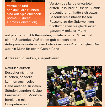
Version des lange erwarteten
Verrückte und
dritten Teils ihrer Kultserie "Gothic"
spektakuläre Bühnen
präsentiert hat, hatte sich etwas
sind auf Spielemessen
Besonderes einfallen lassen.
normal. (Quelle:
Passend zu der Spielwelt von
Games Convention)
"Gothic" haben sie gleich einen
ganzen Mittelalter-Markt
aufgefahren - mit Ritterspielen, mittelalterlicher Musik und
einem Spanferkel. Außerdem gab es noch eine
Autogrammstunde mit den Entwicklern von Piranha Bytes. Das
war ein Muss für echte Gothic-Fans.
Anfassen, drücken, ausprobieren
Natürlich durften
Besucher nicht nur
zusehen, sondern
konnten auch selber
Hand anlegen. In vielen
Ständen standen riesige
Fernseher und Monitore
bereit, die mit
Computern und