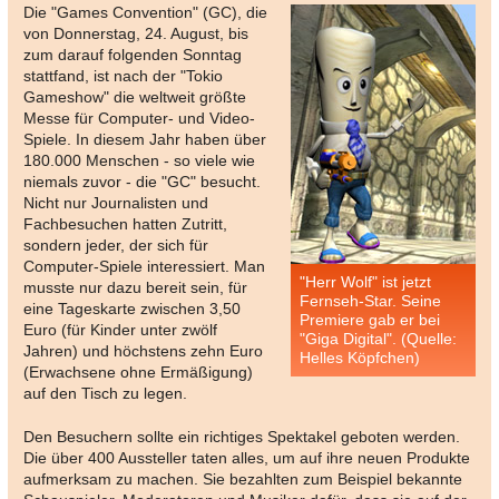
Die "Games Convention" (GC), die
von Donnerstag, 24. August, bis
zum darauf folgenden Sonntag
stattfand, ist nach der "Tokio
Gameshow" die weltweit größte
Messe für Computer- und Video-
Spiele. In diesem Jahr haben über
180.000 Menschen - so viele wie
niemals zuvor - die "GC" besucht.
Nicht nur Journalisten und
Fachbesuchen hatten Zutritt,
sondern jeder, der sich für
Computer-Spiele interessiert. Man
"Herr Wolf" ist jetzt
musste nur dazu bereit sein, für
Fernseh-Star. Seine
eine Tageskarte zwischen 3,50
Premiere gab er bei
Euro (für Kinder unter zwölf
"Giga Digital". (Quelle:
Jahren) und höchstens zehn Euro
Helles Köpfchen)
(Erwachsene ohne Ermäßigung)
auf den Tisch zu legen.
Den Besuchern sollte ein richtiges Spektakel geboten werden.
Die über 400 Aussteller taten alles, um auf ihre neuen Produkte
aufmerksam zu machen. Sie bezahlten zum Beispiel bekannte