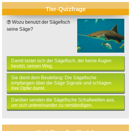
Tier-Quizfrage
Wozu benutzt der Sägefisch
seine Säge?
Damit tastet sich der Sägefisch, der keine Augen
besitzt, seinen Weg.
Sie dient dem Beutefang: Die Sägefische
empfangen über die Säge Signale und schlagen
ihre Opfer damit.
Darüber senden die Sägefische Schallwellen aus,
um sich untereinander zu verständigen.