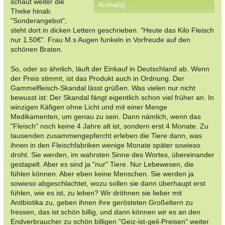
schaut weiter die
Animals)
Theke hinab.
"Sonderangebot",
steht dort in dicken Lettern geschrieben. "Heute das Kilo Fleisch
nur 1.50€". Frau M.s Augen funkeln in Vorfreude auf den
schönen Braten.
So, oder so ähnlich, läuft der Einkauf in Deutschland ab. Wenn
der Preis stimmt, ist das Produkt auch in Ordnung. Der
Gammelfleisch-Skandal lässt grüßen. Was vielen nur nicht
bewusst ist: Der Skandal fängt eigentlich schon viel früher an. In
winzigen Käfigen ohne Licht und mit einer Menge
Medikamenten, um genau zu sein. Dann nämlich, wenn das
"Fleisch" noch keine 4 Jahre alt ist, sondern erst 4 Monate. Zu
tausenden zusammengepfercht erleben die Tiere dann, was
ihnen in den Fleischfabriken wenige Monate später sowieso
droht. Sie werden, im wahrsten Sinne des Wortes, übereinander
gestapelt. Aber es sind ja "nur" Tiere. Nur Lebewesen, die
fühlen können. Aber eben keine Menschen. Sie werden ja
sowieso abgeschlachtet, wozu sollen sie dann überhaupt erst
fühlen, wie es ist, zu leben? Wir dröhnen sie lieber mit
Anitbiotika zu, geben ihnen ihre gerösteten Großeltern zu
fressen, das ist schön billig, und dann können wir es an den
Endverbraucher zu schön billigen "Geiz-ist-geil-Preisen" weiter