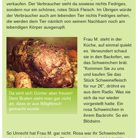
verkaufen. Der Verbraucher sieht da sowieso nichts Fedriges,
sondern nur ein schönes, rotes Stück Fleisch. Im Übrigen würde
der Verbraucher auch am lebenden Tier nichts Fedriges sehen,
die werden dem Tier nämlich von seinem Nachbarn noch am
lebendigen Körper ausgerupft.
Frau M. steht in der
Küche, auf einmal quiekt
es. Verwundert schaut
sie in den Backofen, wo
das Schweinchen brät.
"Kommen Sie zu uns
und kaufen Sie das
Stück Schweinefleisch
für nur 2€", dröhnt es
aus dem Radio. Was sie
Da wird sich Günter aber freuen!
sich da nur wieder
Dem Braten sieht man gar nicht
an, dass er aus Billigfleisch
vorgestellt hatte. Ein
gemacht wurde.
rosa Schweinchen in
ihrem Backrohr. So ein
Blödsinn.
So Unrecht hat Frau M. gar nicht. Rosa war ihr Schweinchen