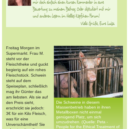
Freitag Morgen im
Supermarkt. Frau M.
steht vor der
Fleischtheke und guckt
begierig auf ein rohes
Fleischstück. Schwein
steht auf dem
Speiseplan, schließlich
mag ihr Günter das
am liebsten. Als sie auf
Die Schweine in diesem
den Preis sieht,
Massenbetrieb haben in ihren
erschrickt sie jedoch:
Metallboxen nicht einmal
3€ für ein Kilo Fleisch,
genügend Platz, um sich
was für eine
umzudrehen. (Quelle: Peta -
Unverschämtheit! Sie
People for the Ethical Treatment of