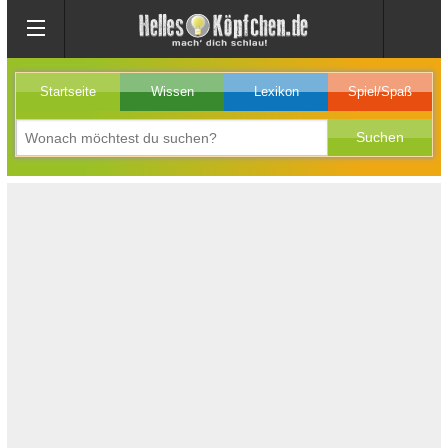
Startseite
Wissen
Lexikon
Spiel/Spaß