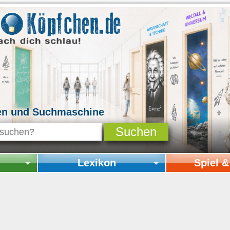
en und Suchmaschine
Lexikon
Spiel 
Startseite Lexikon
Startseite Spi
Online-Spiele
Mitmachen & 