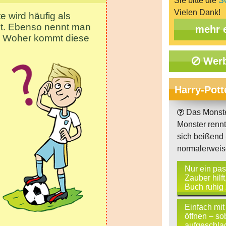
Sie bitte die
S
Vielen Dank!
mehr 
Werb
Harry-Pott
Das Monste
Monster renn
sich beißend -
normalerwei
Nur ein pa
Zauber hilf
Buch ruhig 
Einfach mit
öffnen – so
aufgeschlage