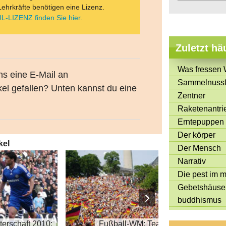
Lehrkräfte benötigen eine Lizenz.
L-LIZENZ finden Sie hier.
Zuletzt hä
Was fressen 
uns eine E-Mail an
Sammelnussf
kel gefallen? Unten kannst du eine
Zentner
Raketenantri
Erntepuppen
Der körper
kel
Der Mensch
Narrativ
Die pest im mi
Gebetshäuse
buddhismus
terschaft 2010:
Fußball-WM: Team