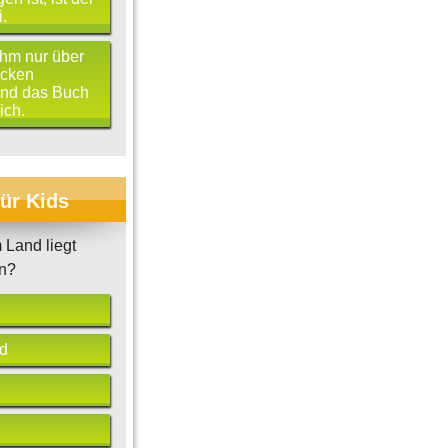
.
hm nur über
ücken
und das Buch
ich.
für Kids
Land liegt
en?
d