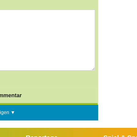
mmentar
igen ▼