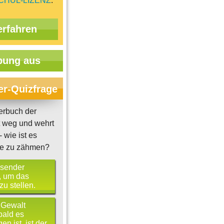
CHUL-LIZENZ
.
erfahren
ung aus
er-Quizfrage
rbuch der
t weg und wehrt
 wie ist es
se zu zähmen?
ssender
t, um das
zu stellen.
 Gewalt
bald es
n ist, ist der