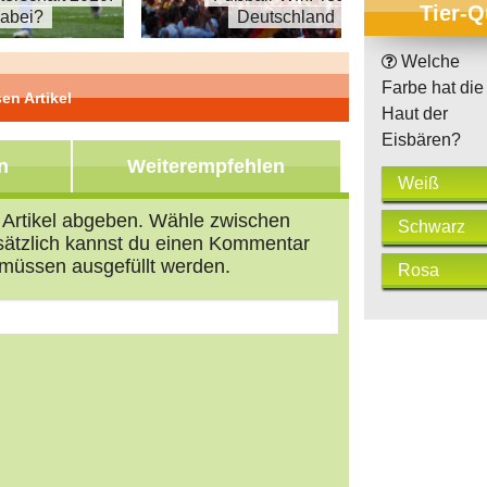
Tier-Q
dabei?
Deutschland
Fuß
Welche
Farbe hat die
en Artikel
Haut der
Eisbären?
n
Weiterempfehlen
Weiß
n Artikel abgeben. Wähle zwischen
Schwarz
usätzlich kannst du einen Kommentar
müssen ausgefüllt werden.
Rosa
s
tars