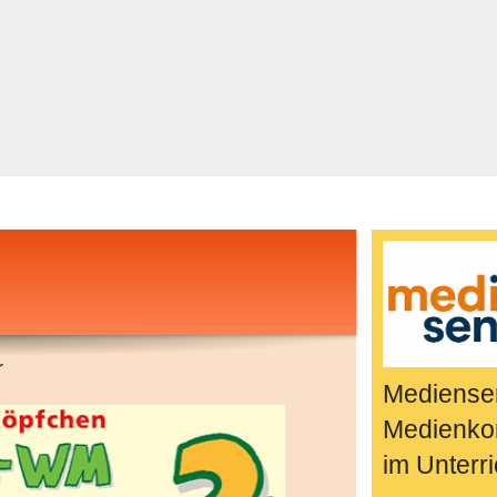
Bücher & Fil
k
Quiz-Spiele
Spiele & Idee
Jugendreport
Rezeptideen
Game-Tests
Reisen, Even
E-Cards
en
r
Mediensen
Medienko
im Unterri