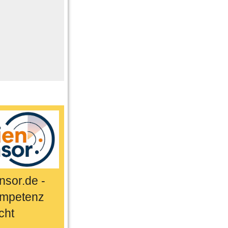
me
n
er
ts & Sport
sor.de -
mpetenz
cht