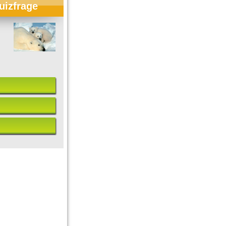
uizfrage
ball-WM: Team Schweiz
Das große Harry-Potter-Qui