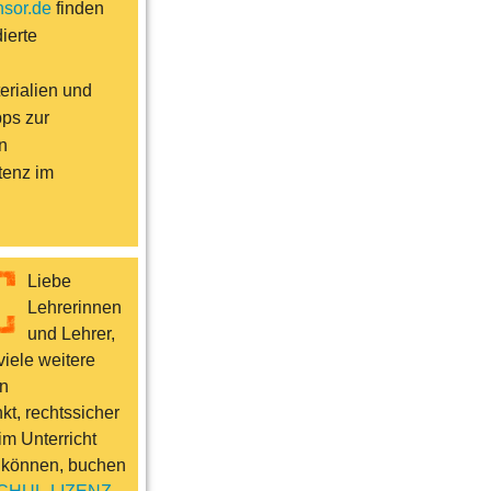
sor.de
finden
ierte
erialien und
pps zur
n
enz im
Liebe
Lehrerinnen
und Lehrer,
iele weitere
n
t, rechtssicher
im Unterricht
 können, buchen