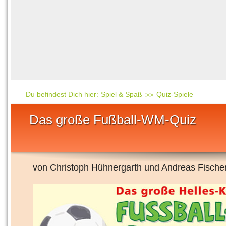
Häufig gesucht
Mensch & Natur
Beliebte Artikel
Gesellschaft & Politi
Ratgeber & Tipps
Universum
Kunst
Technik
Du befindest Dich hier:
Spiel & Spaß
Quiz-Spiele
Kinderuni
Das große Fußball-WM-Quiz
Länderlexikon
Fragen und Antwort
von Christoph Hühnergarth und Andreas Fische