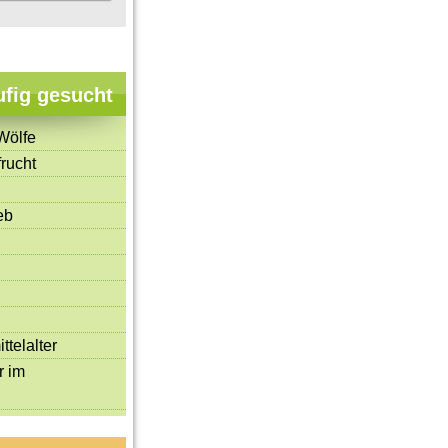
ufig gesucht
Wölfe
rucht
eb
ttelalter
r im