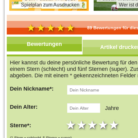
Spielplan zum Ausdrucken
Wer ist 
89 Bewertungen für dies
Bewertungen
Artikel drucke
Hier kannst du deine persönliche Bewertung für de
einem Stern (schlecht) und fünf Sternen (super). Z
abgeben. Die mit einem * gekennzeichneten Felder 
Dein Nickname*:
Dein Alter:
Jahre
1 star
2 stars
3 stars
4 star
5 s
Sterne*: