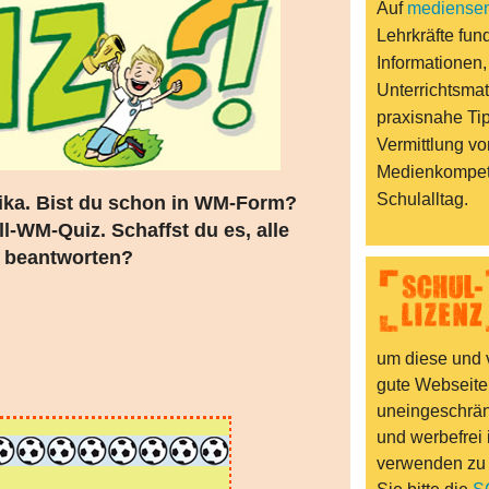
Auf
mediensen
Lehrkräfte fund
Informationen,
Unterrichtsmat
praxisnahe Ti
Vermittlung vo
Medienkompet
Schulalltag.
rika. Bist du schon in WM-Form?
-WM-Quiz. Schaffst du es, alle
u beantworten?
um diese und v
gute Webseite
uneingeschränk
und werbefrei 
verwenden zu