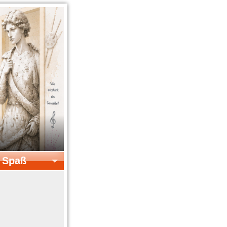
& Spaß
el & Spaß
Kreatives