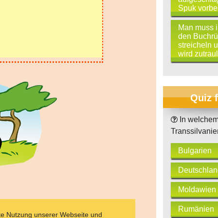
Spuk vorbei
Man muss i
den Buchr
streicheln 
wird zutraul
Quiz 
In welchem 
Transsilvani
Bulgarien
Deutschlan
Moldawien
Rumänien
ate Nutzung unserer Webseite und