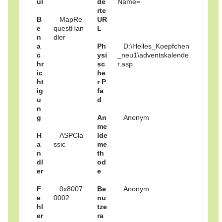
ul
de
Name=
rte
B
MapRe
UR
e
questHan
L
n
dler
a
Ph
D:\Helles_Koepfchen
c
ysi
_neu1\adventskalende
hr
sc
r.asp
ic
he
ht
r P
ig
fa
u
d
n
g
An
Anonym
me
H
ASPCla
lde
a
ssic
me
n
th
dl
od
er
e
F
0x8007
Be
Anonym
e
0002
nu
hl
tze
er
ra