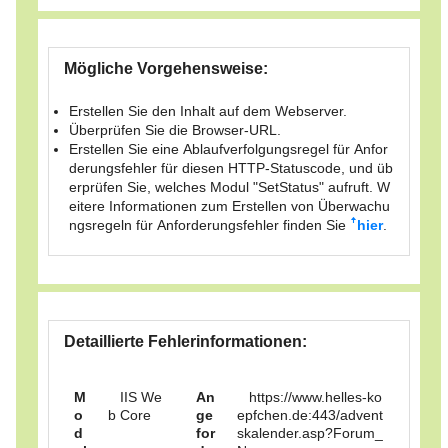
Mögliche Vorgehensweise:
Erstellen Sie den Inhalt auf dem Webserver.
Überprüfen Sie die Browser-URL.
Erstellen Sie eine Ablaufverfolgungsregel für Anfor
derungsfehler für diesen HTTP-Statuscode, und üb
erprüfen Sie, welches Modul "SetStatus" aufruft. W
eitere Informationen zum Erstellen von Überwachu
ngsregeln für Anforderungsfehler finden Sie
hier
.
Detaillierte Fehlerinformationen:
M
IIS We
An
https://www.helles-ko
o
b Core
ge
epfchen.de:443/advent
d
for
skalender.asp?Forum_