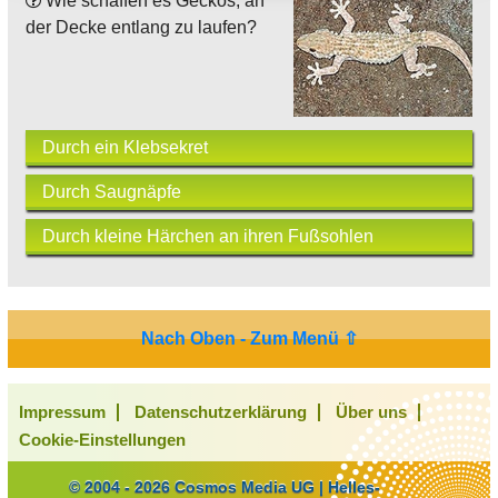
Wie schaffen es Geckos, an
der Decke entlang zu laufen?
Durch ein Klebsekret
Durch Saugnäpfe
Durch kleine Härchen an ihren Fußsohlen
Nach Oben - Zum Menü ⇧
Impressum
Datenschutzerklärung
Über uns
Cookie-Einstellungen
© 2004 - 2026 Cosmos Media UG | Helles-