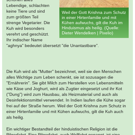
Lebendige, schlachten
keine Tiere und sind
Weil der Gott Krishna zum Schutz
zum größten Teil
in einer Hirtenfamilie und mit
strenge Vegetarier. Die
Kühen aufwuchs, gilt die Kuh im
Hinduismus als heilig. (Quelle:
Kuh wird besonders
Dieter Wendelken | Pixelio)
verehrt und geschützt.
Ihr indischer Name
"aghnya" bedeutet übersetzt "die Unantastbare".
Die Kuh wird als "Mutter" bezeichnet, weil sie den Menschen
alles Wichtige zum Leben schenkt, sie ist sozusagen die
"Ernährerin". Sie gibt Milch zum Herstellen von Lebensmitteln
wie Käse und Joghurt, wird als Zugtier eingesetzt und ihr Kot
("Dung") wird zum Hausbau, als Heizmaterial und auch als
Desinfektionsmittel verwendet. In Indien laufen die Kühe sogar
frei auf der Straße herum. Weil der Gott Krishna zum Schutz in
einer Hirtenfamilie und mit Kühen aufwuchs, gilt die Kuh auch
als heilig.
Ein wichtiger Bestandteil der hinduistischen Religion ist die
Pilgerfahrt. Eine Pilgerfahrt, auch Wallfahrt genannt, ist eine