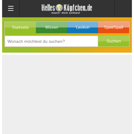
Startseite
Wissen
Lexikon
Spiel/Spaß