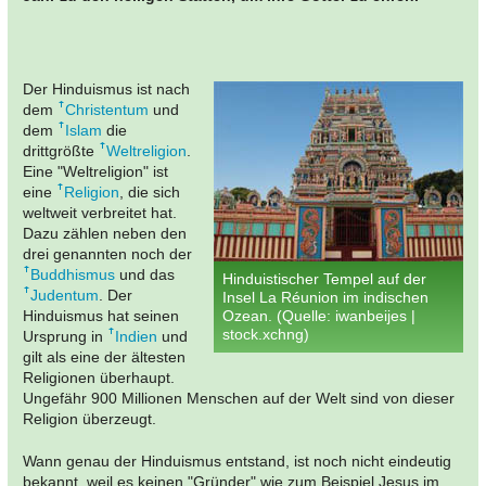
Der Hinduismus ist nach
dem
Christentum
und
dem
Islam
die
drittgrößte
Weltreligion
.
Eine "Weltreligion" ist
eine
Religion
, die sich
weltweit verbreitet hat.
Dazu zählen neben den
drei genannten noch der
Buddhismus
und das
Hinduistischer Tempel auf der
Judentum
. Der
Insel La Réunion im indischen
Hinduismus hat seinen
Ozean. (Quelle: iwanbeijes |
stock.xchng)
Ursprung in
Indien
und
gilt als eine der ältesten
Religionen überhaupt.
Ungefähr 900 Millionen Menschen auf der Welt sind von dieser
Religion überzeugt.
Wann genau der Hinduismus entstand, ist noch nicht eindeutig
bekannt, weil es keinen "Gründer" wie zum Beispiel Jesus im