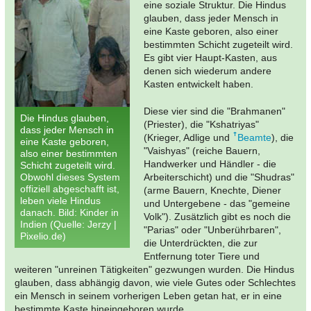
eine soziale Struktur. Die Hindus
glauben, dass jeder Mensch in
eine Kaste geboren, also einer
bestimmten Schicht zugeteilt wird.
Es gibt vier Haupt-Kasten, aus
denen sich wiederum andere
Kasten entwickelt haben.
Diese vier sind die "Brahmanen"
Die Hindus glauben,
(Priester), die "Kshatriyas"
dass jeder Mensch in
(Krieger, Adlige und
Beamte
), die
eine Kaste geboren,
"Vaishyas" (reiche Bauern,
also einer bestimmten
Handwerker und Händler - die
Schicht zugeteilt wird.
Obwohl dieses System
Arbeiterschicht) und die "Shudras"
offiziell abgeschafft ist,
(arme Bauern, Knechte, Diener
leben viele Hindus
und Untergebene - das "gemeine
danach. Bild: Kinder in
Volk"). Zusätzlich gibt es noch die
Indien (Quelle: Jerzy |
"Parias" oder "Unberührbaren",
Pixelio.de)
die Unterdrückten, die zur
Entfernung toter Tiere und
weiteren "unreinen Tätigkeiten" gezwungen wurden. Die Hindus
glauben, dass abhängig davon, wie viele Gutes oder Schlechtes
ein Mensch in seinem vorherigen Leben getan hat, er in eine
bestimmte Kaste hineingeboren wurde.