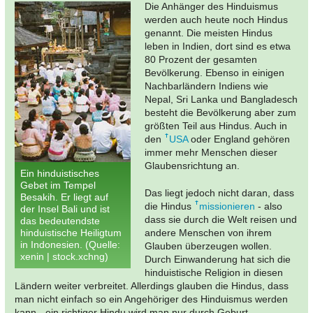
Die Anhänger des Hinduismus
werden auch heute noch Hindus
genannt. Die meisten Hindus
leben in Indien, dort sind es etwa
80 Prozent der gesamten
Bevölkerung. Ebenso in einigen
Nachbarländern Indiens wie
Nepal, Sri Lanka und Bangladesch
besteht die Bevölkerung aber zum
größten Teil aus Hindus. Auch in
den
USA
oder England gehören
immer mehr Menschen dieser
Glaubensrichtung an.
Ein hinduistisches
Gebet im Tempel
Das liegt jedoch nicht daran, dass
Besakih. Er liegt auf
die Hindus
missionieren
- also
der Insel Bali und ist
dass sie durch die Welt reisen und
das bedeutendste
hinduistische Heiligtum
andere Menschen von ihrem
in Indonesien. (Quelle:
Glauben überzeugen wollen.
xenin | stock.xchng)
Durch Einwanderung hat sich die
hinduistische Religion in diesen
Ländern weiter verbreitet. Allerdings glauben die Hindus, dass
man nicht einfach so ein Angehöriger des Hinduismus werden
kann - ein richtiger Hindu wird man nur durch Geburt.