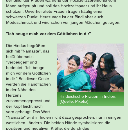
der Bindi der Frauen während der Hochzeitszeremonie vom
Mann aufgetupft und soll das Hochzeitspaar und ihr Haus
schützen. Unverheiratete Frauen tragen häufig einen
schwarzen Punkt. Heutzutage ist der Bindi aber auch
Modeschmuck und wird schon von jungen Mädchen getragen.
"Ich beuge mich vor dem Göttlichen in dir"
Die Hindus begrüßen
sich mit "Namaste", das
heißt übersetzt
"verbeugen" und
bedeutet: "Ich beuge
mich vor dem Göttlichen
in dir." Bei dieser Geste
werden die Handflächen
in der Nähe des
Herzens
Hinduistische Frauen in Indien.
zusammengepresst und
(Quelle: Pixelio)
der Kopf leicht nach
vorn gebeugt. Das Wort
"Namaste" wird in Indien nicht dazu gesprochen, nur in einigen
westlichen Ländern. Die beiden Hände symbolisieren die
positiven und negativen Kräfte, die durch das