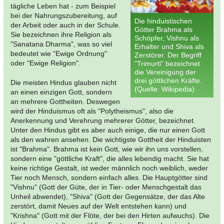
tägliche Leben hat - zum Beispiel
bei der Nahrungszubereitung, auf
Die hinduistischen
der Arbeit oder auch in der Schule.
Götter Brahma als
Sie bezeichnen ihre Religion als
Schöpfer, Vishnu als
"Sanatana Dharma", was so viel
Erhalter und Shiva als
bedeutet wie "Ewige Ordnung"
Zerstörer. Der Begriff
oder "Ewige Religion".
"Trimurti" bezeichnet
die Vereinigung der
drei göttlichen Kräfte.
Die meisten Hindus glauben nicht
(Quelle: Wikipedia)
an einen einzigen Gott, sondern
an mehrere Gottheiten. Deswegen
wird der Hinduismus oft als "Polytheismus", also die
Anerkennung und Verehrung mehrerer Götter, bezeichnet.
Unter den Hindus gibt es aber auch einige, die nur einen Gott
als den wahren ansehen. Die wichtigste Gottheit der Hinduisten
ist "Brahma". Brahma ist kein Gott, wie wir ihn uns vorstellen,
sondern eine "göttliche Kraft", die alles lebendig macht. Sie hat
keine richtige Gestalt, ist weder männlich noch weiblich, weder
Tier noch Mensch, sondern einfach alles. Die Hauptgötter sind
"Vishnu" (Gott der Güte, der in Tier- oder Menschgestalt das
Unheil abwendet), "Shiva" (Gott der Gegensätze, der das Alte
zerstört, damit Neues auf der Welt entstehen kann) und
"Krishna" (Gott mit der Flöte, der bei den Hirten aufwuchs). Die