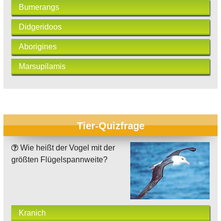
Bumerangs
Didgeridoos
Aborigines
Marsupilamis
Tier-Quizfrage
Wie heißt der Vogel mit der
größten Flügelspannweite?
Kranich