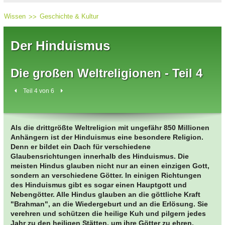
Wissen
Geschichte & Kultur
Der Hinduismus
Die großen Weltreligionen - Teil 4
Teil 4 von 6
Als die drittgrößte Weltreligion mit ungefähr 850 Millionen
Anhängern ist der Hinduismus eine besondere Religion.
Denn er bildet ein Dach für verschiedene
Glaubensrichtungen innerhalb des Hinduismus. Die
meisten Hindus glauben nicht nur an einen einzigen Gott,
sondern an verschiedene Götter. In einigen Richtungen
des Hinduismus gibt es sogar einen Hauptgott und
Nebengötter. Alle Hindus glauben an die göttliche Kraft
"Brahman", an die Wiedergeburt und an die Erlösung. Sie
verehren und schützen die heilige Kuh und pilgern jedes
Jahr zu den heiligen Stätten, um ihre Götter zu ehren.