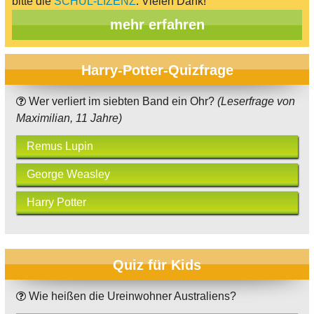
bitte die
SCHUL-LIZENZ
. Vielen Dank!
mehr erfahren
Harry-Potter-Quizfrage
Wer verliert im siebten Band ein Ohr?
(Leserfrage von
Maximilian, 11 Jahre)
Remus Lupin
George Weasley
Harry Potter
Quiz für Kids
Wie heißen die Ureinwohner Australiens?