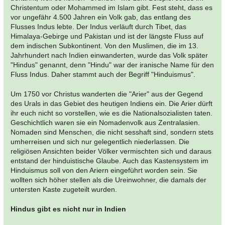
Christentum oder Mohammed im Islam gibt. Fest steht, dass es
vor ungefähr 4.500 Jahren ein Volk gab, das entlang des
Flusses Indus lebte. Der Indus verläuft durch Tibet, das
Himalaya-Gebirge und Pakistan und ist der längste Fluss auf
dem indischen Subkontinent. Von den Muslimen, die im 13.
Jahrhundert nach Indien einwanderten, wurde das Volk später
"Hindus" genannt, denn "Hindu" war der iranische Name für den
Fluss Indus. Daher stammt auch der Begriff "Hinduismus".
Um 1750 vor Christus wanderten die "Arier" aus der Gegend
des Urals in das Gebiet des heutigen Indiens ein. Die Arier dürft
ihr euch nicht so vorstellen, wie es die Nationalsozialisten taten.
Geschichtlich waren sie ein Nomadenvolk aus Zentralasien.
Nomaden sind Menschen, die nicht sesshaft sind, sondern stets
umherreisen und sich nur gelegentlich niederlassen. Die
religiösen Ansichten beider Völker vermischten sich und daraus
entstand der hinduistische Glaube. Auch das Kastensystem im
Hinduismus soll von den Ariern eingeführt worden sein. Sie
wollten sich höher stellen als die Ureinwohner, die damals der
untersten Kaste zugeteilt wurden.
Hindus gibt es nicht nur in Indien