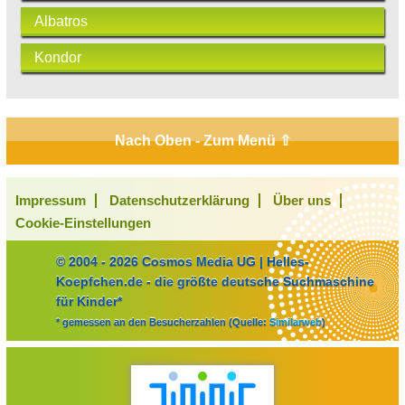
Albatros
Kondor
Nach Oben - Zum Menü ⇧
Impressum
Datenschutzerklärung
Über uns
Cookie-Einstellungen
© 2004 - 2026 Cosmos Media UG | Helles-
Koepfchen.de - die größte deutsche Suchmaschine
für Kinder*
* gemessen an den Besucherzahlen (Quelle:
Similarweb
)