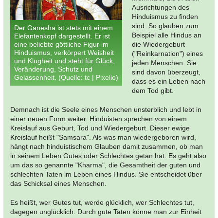
Ausrichtungen des
Hinduismus zu finden
sind. So glauben zum
Der Ganesha ist stets mit einem
Beispiel alle Hindus an
Elefantenkopf dargestellt. Er ist
eine beliebte göttliche Figur im
die Wiedergeburt
Hinduismus, verkörpert Weisheit
("Reinkarnation") eines
und Klugheit und steht für Glück,
jeden Menschen. Sie
Veränderung, Schutz und
sind davon überzeugt,
Gelassenheit. (Quelle: tc | Pixelio)
dass es ein Leben nach
dem Tod gibt.
Demnach ist die Seele eines Menschen unsterblich und lebt in
einer neuen Form weiter. Hinduisten sprechen von einem
Kreislauf aus Geburt, Tod und Wiedergeburt. Dieser ewige
Kreislauf heißt "Samsara". Als was man wiedergeboren wird,
hängt nach hinduistischem Glauben damit zusammen, ob man
in seinem Leben Gutes oder Schlechtes getan hat. Es geht also
um das so genannte "Kharma", die Gesamtheit der guten und
schlechten Taten im Leben eines Hindus. Sie entscheidet über
das Schicksal eines Menschen.
Es heißt, wer Gutes tut, werde glücklich, wer Schlechtes tut,
dagegen unglücklich. Durch gute Taten könne man zur Einheit