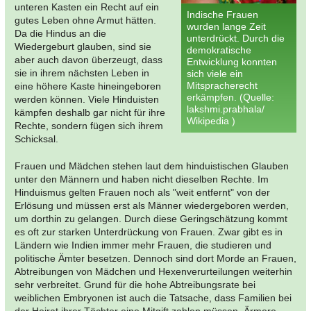
unteren Kasten ein Recht auf ein
Indische Frauen
gutes Leben ohne Armut hätten.
wurden lange Zeit
Da die Hindus an die
unterdrückt. Durch die
Wiedergeburt glauben, sind sie
demokratische
aber auch davon überzeugt, dass
Entwicklung konnten
sie in ihrem nächsten Leben in
sich viele ein
Mitspracherecht
eine höhere Kaste hineingeboren
erkämpfen. (Quelle:
werden können. Viele Hinduisten
lakshmi.prabhala/
kämpfen deshalb gar nicht für ihre
Wikipedia )
Rechte, sondern fügen sich ihrem
Schicksal.
Frauen und Mädchen stehen laut dem hinduistischen Glauben
unter den Männern und haben nicht dieselben Rechte. Im
Hinduismus gelten Frauen noch als "weit entfernt" von der
Erlösung und müssen erst als Männer wiedergeboren werden,
um dorthin zu gelangen. Durch diese Geringschätzung kommt
es oft zur starken Unterdrückung von Frauen. Zwar gibt es in
Ländern wie Indien immer mehr Frauen, die studieren und
politische Ämter besetzen. Dennoch sind dort Morde an Frauen,
Abtreibungen von Mädchen und Hexenverurteilungen weiterhin
sehr verbreitet. Grund für die hohe Abtreibungsrate bei
weiblichen Embryonen ist auch die Tatsache, dass Familien bei