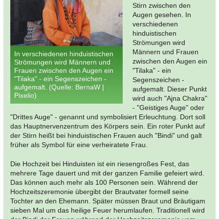
Stirn zwischen den
Augen gesehen. In
verschiedenen
hinduistischen
Strömungen wird
Männern und Frauen
In verschiedenen hinduistischen
zwischen den Augen ein
Strömungen wird Männern und
Frauen zwischen den Augen ein
"Tilaka" - ein
"Tilaka" - ein Segenszeichen -
Segenszeichen -
aufgemalt. (Quelle: BernaW |
aufgemalt. Dieser Punkt
Pixelio)
wird auch "Ajna Chakra"
- "Geistiges Auge" oder
"Drittes Auge" - genannt und symbolisiert Erleuchtung. Dort soll
das Hauptnervenzentrum des Körpers sein. Ein roter Punkt auf
der Stirn heißt bei hinduistischen Frauen auch "Bindi" und galt
früher als Symbol für eine verheiratete Frau.
Die Hochzeit bei Hinduisten ist ein riesengroßes Fest, das
mehrere Tage dauert und mit der ganzen Familie gefeiert wird.
Das können auch mehr als 100 Personen sein. Während der
Hochzeitszeremonie übergibt der Brautvater formell seine
Tochter an den Ehemann. Später müssen Braut und Bräutigam
sieben Mal um das heilige Feuer herumlaufen. Traditionell wird