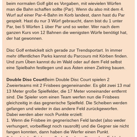
beim normalen Golf gibt es Vorgaben, mit wievielen Würfen
man die Bahn schaffen sollte (Par). Wenn du also mit dem 4.
Wurf auf einer Par-4-Bahn im Korb landest, dann hast du Par
gespielt. Hast du nur 3 Würf gebraucht, dann bist du 1 unter
Par, bei 5 Würfen 1 über Par und so weiter. Wer nach dem
ganzen Kurs von 12 Bahnen die wenigsten Würfe benötigt hat,
der hat gewonnen.
Disc Golf entwickelt sich gerade zur Trendsportart. In immer
mehr öffentlichen Parks kannst du Parcours mit Körben finden.
Und zum Üben kannst du im Wald oder auf dem Feld selbst
eine Spielbahn festlegen und aus Ästen einen Zielring bauen.
Double Disc Court
Beim Double Disc Court spielen 2
Zweierteams mit 2 Frisbees gegeneinander. Es gibt zwei 13 mal
13 Meter große Spielfelder, die 17 Meter voneinander entfernt
sind. Die Spieler vom einen Team werfen nun die Frisbees
gleichzeitig in das gegnerische Spielfeld. Die Scheiben werden
gefangen und wieder in das andere Feld zurückgeworfen.
Dabei werden aber noch Punkte erzielt:
1. Wenn die Frisbee im gegnerischen Feld landet (also weder
verhungert, vorbeifliegt noch rausrollt) und die Gegner sie nicht
fangen konnten, dann haben die Werfer einen Punkt.