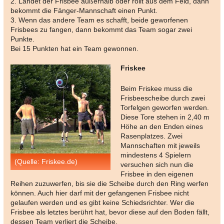
2. Landet der Frisbee außerhalb oder rollt aus dem Feld, dann
bekommt die Fänger-Mannschaft einen Punkt.
3. Wenn das andere Team es schafft, beide geworfenen
Frisbees zu fangen, dann bekommt das Team sogar zwei
Punkte.
Bei 15 Punkten hat ein Team gewonnen.
Friskee
Beim Friskee muss die
Frisbeescheibe durch zwei
Torfelgen geworfen werden.
Diese Tore stehen in 2,40 m
Höhe an den Enden eines
Rasenplatzes. Zwei
Mannschaften mit jeweils
mindestens 4 Spielern
(Quelle: Friskee.de)
versuchen sich nun die
Frisbee in den eigenen
Reihen zuzuwerfen, bis sie die Scheibe durch den Ring werfen
können. Auch hier darf mit der gefangenen Frisbee nicht
gelaufen werden und es gibt keine Schiedsrichter. Wer die
Frisbee als letztes berührt hat, bevor diese auf den Boden fällt,
dessen Team verliert die Scheibe.