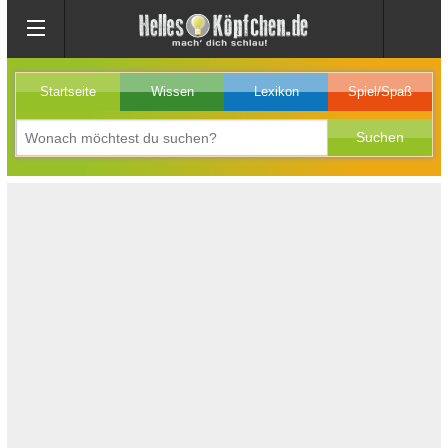
Startseite
Wissen
Lexikon
Spiel/Spaß