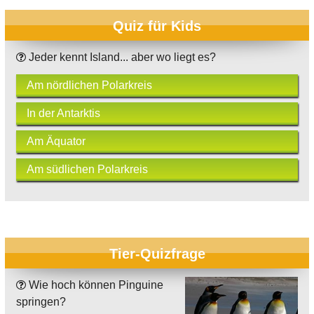
Quiz für Kids
Jeder kennt Island... aber wo liegt es?
Am nördlichen Polarkreis
In der Antarktis
Am Äquator
Am südlichen Polarkreis
Tier-Quizfrage
Wie hoch können Pinguine
springen?