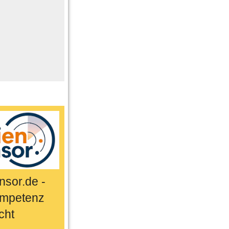
me
n
er
ts & Sport
sor.de -
mpetenz
cht