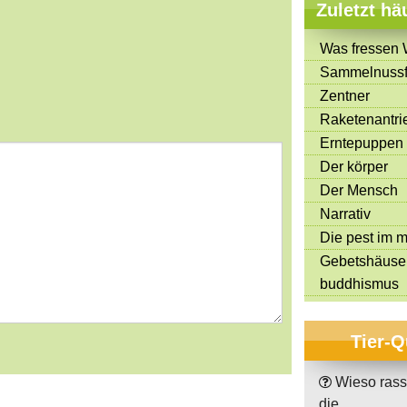
Zuletzt hä
Was fressen 
s
tars
Sammelnussf
Zentner
Raketenantri
Erntepuppen
Der körper
Der Mensch
Narrativ
Die pest im mi
Gebetshäuse
buddhismus
Tier-Q
Wieso rass
die