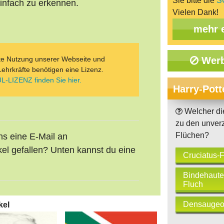
Sie bitte die
S
infach zu erkennen.
Vielen Dank!
mehr 
ate Nutzung unserer Webseite und
Werb
Lehrkräfte benötigen eine Lizenz.
L-LIZENZ finden Sie hier.
Harry-Pott
Welcher die
zu den unverz
Flüchen?
uns eine E-Mail an
kel gefallen? Unten kannst du eine
Cruciatus-
Bindehaute
Fluch
Densaugeo
kel