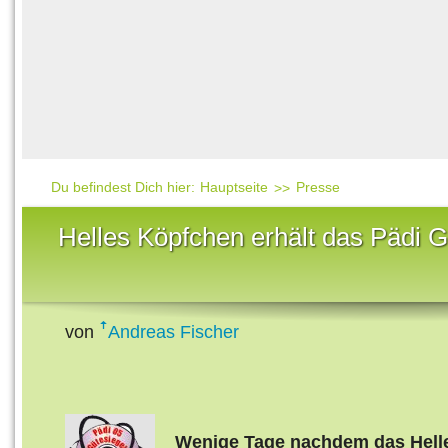
Häufig gesucht
Mensch & Natur
Beliebte Artikel
Gesellschaft & Politi
Ratgeber & Tipps
Universum
Kunst
Technik
Du befindest Dich hier:
Hauptseite
Presse
Kinderuni
Helles Köpfchen erhält das Pädi G
Länderlexikon
Fragen und Antwort
von
Andreas Fischer
Wenige Tage nachdem das Hell