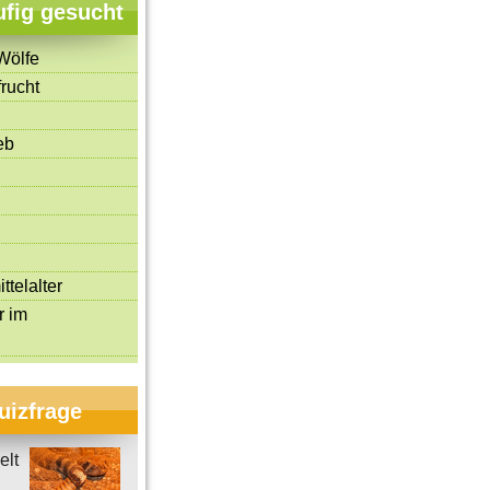
ufig gesucht
Wölfe
rucht
eb
ttelalter
r im
uizfrage
elt