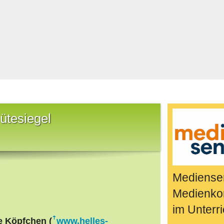
Bücher & Fil
k
Quiz-Spiele
Spiele & Idee
Jugendreport
Rezeptideen
Game-Tests
Reisen, Even
ütesiegel
E-Cards
en
Mediensen
Medienko
im Unterri
e Köpfchen (
www.helles-