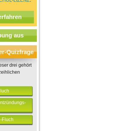
CHUL-LIZENZ
.
erfahren
ung aus
er-Quizfrage
ser drei gehört
eihlichen
Fluch
ntzündungs-
-Fluch