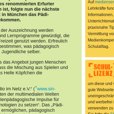
Auf
mediensen
des renommierten Erfurter
Lehrkräfte fund
ist, folgte nun die nächste
t in München das Pädi-
Informationen,
 bekommen.
Unterrichtsmat
praxisnahe Ti
t der Auszeichnung werden
Vermittlung vo
und Lernprogramme gewürdigt, die
Medienkompet
reizeit genutzt werden. Erfreulich
n bestimmen, was pädagogisch
Schulalltag.
 Jugendliche selber.
ss das Angebot jungen Menschen
dass die Mischung aus Spielen und
as Helle Köpfchen die
um diese und v
io im Netz e.V.“ (
www.sin-
gute Webseite
garten der multimedialen Welten
uneingeschränk
ienpädagogische Impulse für
und werbefrei 
nologien zu setzen“. Das „Pädi-
verwenden zu
rn ermöglichen, pädagogisch