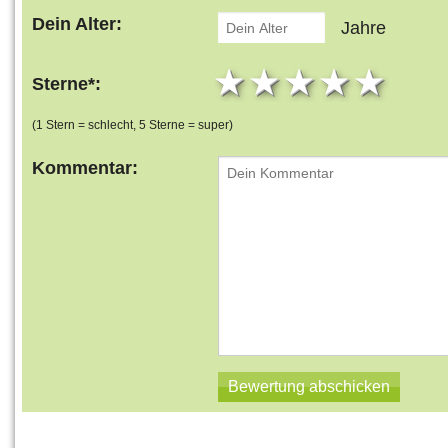
Dein Alter:
Jahre
1 star
2 stars
3 stars
4 star
5 s
Sterne*:
(1 Stern = schlecht, 5 Sterne = super)
Kommentar: