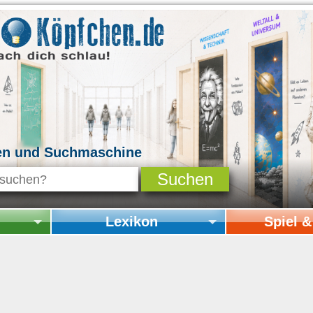
en und Suchmaschine
Lexikon
Spiel 
Startseite Lexikon
Startseite Spi
Online-Spiele
Mitmachen & 