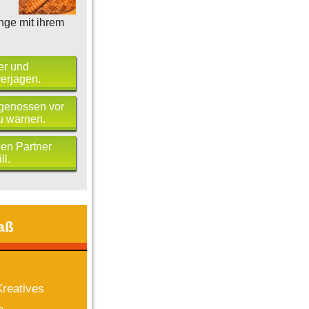
nge mit ihrem
er und
erjagen.
tgenossen vor
u warnen.
nen Partner
ll.
aß
reatives