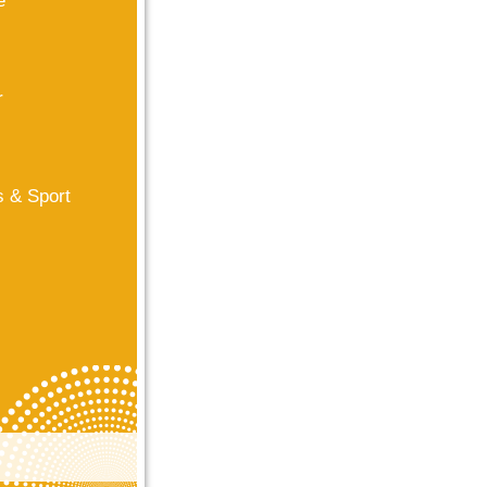
e
r
s & Sport