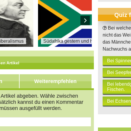
Quiz 
Bei welcher 
nicht das We
Liberalismus
Südafrika gestern und heute
das Männche
Nachwuchs a
Bei Spinne
en Artikel
Bei Seepfe
n
Weiterempfehlen
Bei lebend
Fischen.
n Artikel abgeben. Wähle zwischen
Bei Echsen
usätzlich kannst du einen Kommentar
müssen ausgefüllt werden.