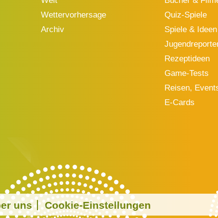
Welt
Bücher & Film
Wettervorhersage
Quiz-Spiele
Archiv
Spiele & Ideen
Jugendreporte
Rezeptideen
Game-Tests
Reisen, Event
E-Cards
er uns
Cookie-Einstellungen