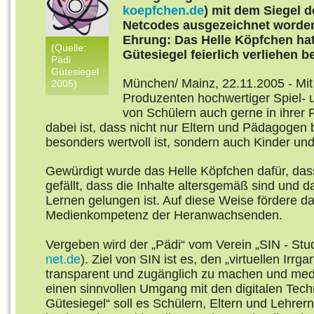
koepfchen.de
) mit dem Siegel 
Netcodes ausgezeichnet worden 
Ehrung: Das Helle Köpfchen ha
(Quelle:
Gütesiegel feierlich verliehen
Pädi
Gütesiegel
München/ Mainz, 22.11.2005 - Mi
2005)
Produzenten hochwertiger Spiel- 
von Schülern auch gerne in ihrer F
dabei ist, dass nicht nur Eltern und Pädagoge
besonders wertvoll ist, sondern auch Kinder und
Gewürdigt wurde das Helle Köpfchen dafür, da
gefällt, dass die Inhalte altersgemäß sind und 
Lernen gelungen ist. Auf diese Weise fördere d
Medienkompetenz der Heranwachsenden.
Vergeben wird der „Pädi“ vom Verein „SIN - Stud
net.de
). Ziel von SIN ist es, den „virtuellen Irr
transparent und zugänglich zu machen und med
einen sinnvollen Umgang mit den digitalen Tech
Gütesiegel“ soll es Schülern, Eltern und Lehre