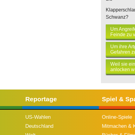
Klapperschla
Schwanz?
Um Angreif
Feinde zu v
Um ihre Ar
Gefahren z
Weil sie ei
anlocken wi
Reportage
Spiel & Sp
US-Wahlen
Online-Spiele
Deutschland
Mitmachen & K