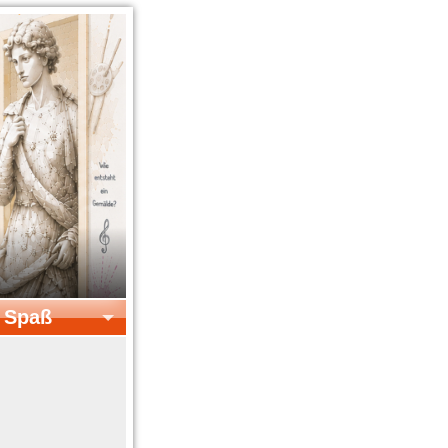
& Spaß
el & Spaß
Kreatives