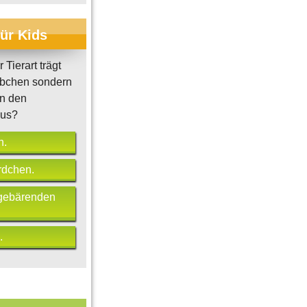
für Kids
Tierart trägt
ibchen sondern
Vor 20 Jahren zerfiel die
Sowjetunion
Evolution: Die Urzeitmensc
n den
us?
n.
rdchen.
gebärenden
.