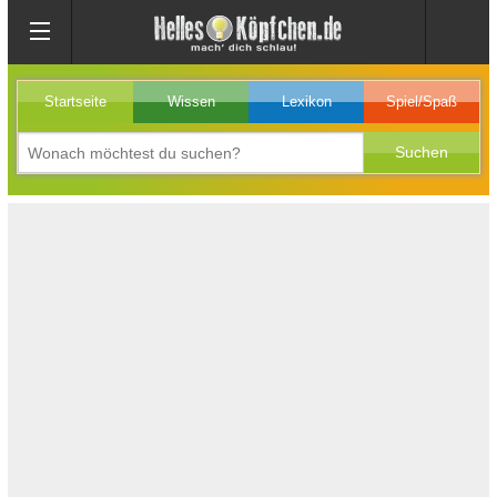
Startseite
Wissen
Lexikon
Spiel/Spaß