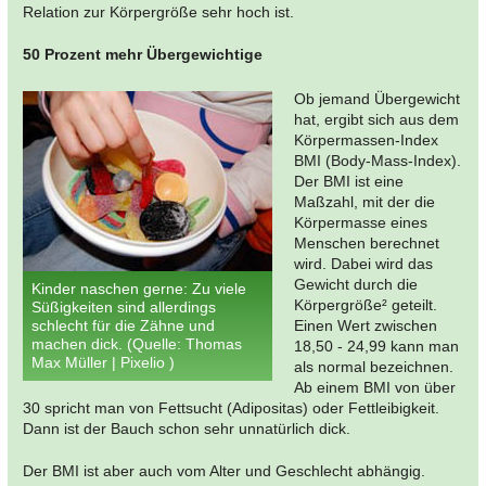
Relation zur Körpergröße sehr hoch ist.
50 Prozent mehr Übergewichtige
Ob jemand Übergewicht
hat, ergibt sich aus dem
Körpermassen-Index
BMI (Body-Mass-Index).
Der BMI ist eine
Maßzahl, mit der die
Körpermasse eines
Menschen berechnet
wird. Dabei wird das
Gewicht durch die
Kinder naschen gerne: Zu viele
Körpergröße² geteilt.
Süßigkeiten sind allerdings
schlecht für die Zähne und
Einen Wert zwischen
machen dick. (Quelle: Thomas
18,50 - 24,99 kann man
Max Müller | Pixelio )
als normal bezeichnen.
Ab einem BMI von über
30 spricht man von Fettsucht (Adipositas) oder Fettleibigkeit.
Dann ist der Bauch schon sehr unnatürlich dick.
Der BMI ist aber auch vom Alter und Geschlecht abhängig.