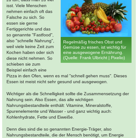
isst. Viele Menschen
nehmen einfach oft das
Falsche zu sich. So
essen sie gerne
Fertiggerichte und das
so genannte "Fastfood",
also "schnelle Nahrung",
Regelmäßig frisches Obst und
weil viele keine Zeit zum
Gemüse zu essen, ist wichtig für
Kochen haben oder sich
eine ausgewogene Ernährung.
(Quelle: Frank Ulbricht | Pixelio)
diese nicht nehmen. So
schieben sie zum
Beispiel einfach eine
Pizza in den Ofen, wenn es mal "schnell gehen muss". Dieses
Essen ist meist nicht sehr gesund und ausgewogen.
Wichtiger als die Schnelligkeit sollte die Zusammensetzung der
Nahrung sein. Also Essen, das alle wichtigen
Nahrungsbestandteile enthält: Vitamine, Mineralstoffe,
Spurenelemente und Wasser - und ganz wichtig auch:
Kohlenhydrate, Fette und Eiweiße.
Denn dies sind die so genannten Energie-Träger, also
Nahrungsbestandteile, die der Mensch benötigt, um Energie