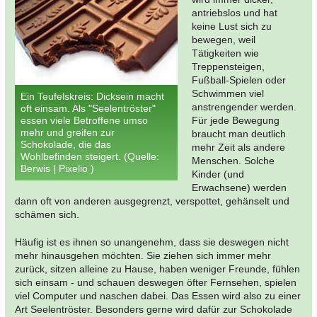
antriebslos und hat
keine Lust sich zu
bewegen, weil
Tätigkeiten wie
Treppensteigen,
Fußball-Spielen oder
Schwimmen viel
Ein Teufelskreis: Dicksein macht
anstrengender werden.
oft einsam. Als "Seelentröster"
essen viele Betroffene umso
Für jede Bewegung
mehr und greifen zur
braucht man deutlich
Schokolade, die das
mehr Zeit als andere
Wohlbefinden steigert. (Quelle:
Menschen. Solche
Berwis | Pixelio )
Kinder (und
Erwachsene) werden
dann oft von anderen ausgegrenzt, verspottet, gehänselt und
schämen sich.
Häufig ist es ihnen so unangenehm, dass sie deswegen nicht
mehr hinausgehen möchten. Sie ziehen sich immer mehr
zurück, sitzen alleine zu Hause, haben weniger Freunde, fühlen
sich einsam - und schauen deswegen öfter Fernsehen, spielen
viel Computer und naschen dabei. Das Essen wird also zu einer
Art Seelentröster. Besonders gerne wird dafür zur Schokolade