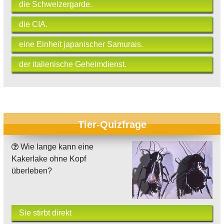
die Schweizergarde.
die CIA.
eine Einheit japanischer Samurais.
der italienische Geheimdienst.
Tier-Quizfrage
Wie lange kann eine
Kakerlake ohne Kopf
überleben?
Sie stirbt direkt