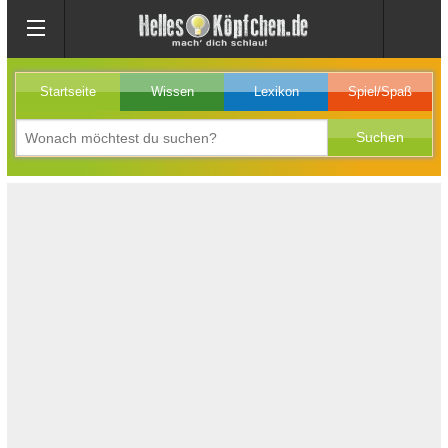
Startseite
Wissen
Lexikon
Spiel/Spaß