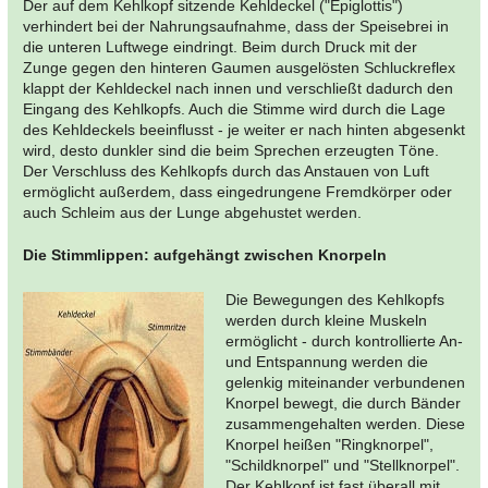
Der auf dem Kehlkopf sitzende Kehldeckel ("Epiglottis")
verhindert bei der Nahrungsaufnahme, dass der Speisebrei in
die unteren Luftwege eindringt. Beim durch Druck mit der
Zunge gegen den hinteren Gaumen ausgelösten Schluckreflex
klappt der Kehldeckel nach innen und verschließt dadurch den
Eingang des Kehlkopfs. Auch die Stimme wird durch die Lage
des Kehldeckels beeinflusst - je weiter er nach hinten abgesenkt
wird, desto dunkler sind die beim Sprechen erzeugten Töne.
Der Verschluss des Kehlkopfs durch das Anstauen von Luft
ermöglicht außerdem, dass eingedrungene Fremdkörper oder
auch Schleim aus der Lunge abgehustet werden.
Die Stimmlippen: aufgehängt zwischen Knorpeln
Die Bewegungen des Kehlkopfs
werden durch kleine Muskeln
ermöglicht - durch kontrollierte An-
und Entspannung werden die
gelenkig miteinander verbundenen
Knorpel bewegt, die durch Bänder
zusammengehalten werden. Diese
Knorpel heißen "Ringknorpel",
"Schildknorpel" und "Stellknorpel".
Der Kehlkopf ist fast überall mit