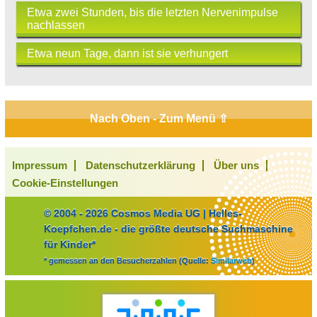
Etwa zwei Stunden, bis die letzten Nervenimpulse
nachlassen
Etwa neun Tage, dann ist sie verhungert
Nach Oben - Zum Menü ⇧
Impressum
Datenschutzerklärung
Über uns
Cookie-Einstellungen
© 2004 - 2026 Cosmos Media UG | Helles-
Koepfchen.de - die größte deutsche Suchmaschine
für Kinder*
* gemessen an den Besucherzahlen (Quelle:
Similarweb
)