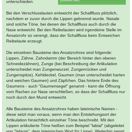
unterschieden.
Bei den Verschlusslauten entweicht der Schallfluss plötzlich,
nachdem er zuvor durch die Lippen gebremst wurde. Nasale
sind solche Töne, bei denen der Schallfluss auch durch die
Nase entweicht. Bei den Reibelauten wird irgendeine Stelle im
Ansatzrohr so verengt, dass der Schallfluss beim Entweichen
Reibelaute erzeugt.
Die einzelnen Bausteine des Ansatzrohres sind folgende:
Lippen, Zähne, Zahndamm (der Bereich hinter den oberen
Schneidezähnen), Zunge (bei Beschreibung der Artikulation
unterscheidet man Zungenwurzel, Zungenrücken und
Zungenspitze), Kehldeckel, Gaumen (man unterscheidet harten
und weichen Gaumen) und Zäpfchen. Das hintere Ende des
Gaumens - auch "Gaumensegel" genannt - kann die Öffnung
vom Rachen zur Nase verschließen, so dass der Schallfluss nur
noch durch den Mund entweicht.
Alle Bausteine des Ansatzrohres haben lateinische Namen -
diese setzt man voraus, wenn man den Entstehungsort der
Artikulation hinsichtlich einzelner Töne beschreibt. Mit den
Lippen artikulierte Töne heißen zum Beispiel "labial" (abgeleitet
von "labium", dem lateinischen Wort für Lippe). Weiterhin nennt