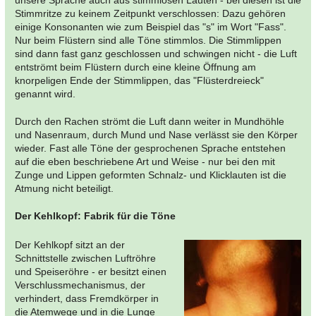
unsere Sprache auch aus stimmlosen Lauten - bei diesen ist die
Stimmritze zu keinem Zeitpunkt verschlossen: Dazu gehören
einige Konsonanten wie zum Beispiel das "s" im Wort "Fass".
Nur beim Flüstern sind alle Töne stimmlos. Die Stimmlippen
sind dann fast ganz geschlossen und schwingen nicht - die Luft
entströmt beim Flüstern durch eine kleine Öffnung am
knorpeligen Ende der Stimmlippen, das "Flüsterdreieck"
genannt wird.
Durch den Rachen strömt die Luft dann weiter in Mundhöhle
und Nasenraum, durch Mund und Nase verlässt sie den Körper
wieder. Fast alle Töne der gesprochenen Sprache entstehen
auf die eben beschriebene Art und Weise - nur bei den mit
Zunge und Lippen geformten Schnalz- und Klicklauten ist die
Atmung nicht beteiligt.
Der Kehlkopf: Fabrik für die Töne
Der Kehlkopf sitzt an der
Schnittstelle zwischen Luftröhre
und Speiseröhre - er besitzt einen
Verschlussmechanismus, der
verhindert, dass Fremdkörper in
die Atemwege und in die Lunge