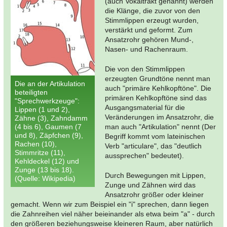
(auch Vokaltrakt genannt) werden
die Klänge, die zuvor von den
Stimmlippen erzeugt wurden,
verstärkt und geformt. Zum
Ansatzrohr gehören Mund-,
Nasen- und Rachenraum.
Die von den Stimmlippen
erzeugten Grundtöne nennt man
Die an der Artikulation
auch "primäre Kehlkopftöne". Die
beteiligten
primären Kehlkopftöne sind das
"Sprechwerkzeuge":
Ausgangsmaterial für die
Lippen (1 und 2),
Veränderungen im Ansatzrohr, die
Zähne (3), Zahndamm
(4 bis 6), Gaumen (7
man auch "Artikulation" nennt (Der
und 8), Zäpfchen (9),
Begriff kommt vom lateinischen
Rachen (10),
Verb "articulare", das "deutlich
Stimmritze (11),
aussprechen" bedeutet).
Kehldeckel (12) und
Zunge (13 bis 18).
Durch Bewegungen mit Lippen,
(Quelle: Wikipedia)
Zunge und Zähnen wird das
Ansatzrohr größer oder kleiner
gemacht. Wenn wir zum Beispiel ein "i" sprechen, dann liegen
die Zahnreihen viel näher beieinander als etwa beim "a" - durch
den größeren beziehungsweise kleineren Raum, aber natürlich