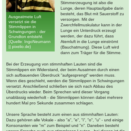
Stimmerzeugung ist also die
Lunge, deren Hauptaufgabe darin
besteht, das Blut mit Sauerstoff zu
Ausgeatmete Luft
versorgen. Mit der
versetzt sie die
Zwerchfellmuskulatur kann in der
Stimmlippen in
Lunge ein Unterdruck erzeugt
Schwingungen - der
werden, der dazu führt, dass
Grundton entsteht.
(Quelle: IngoNeumann
Atemluft in die Lunge einströmt
|| pixelio.de)
(Bauchatmung). Diese Luft wird
dann zum Träger für die Stimme.
Bei der Erzeugung von stimmhaften Lauten sind die
Stimmlippen ein Widerstand, der beim Ausatmen durch einen
sich aufbauenden Überdruck "aufgesprengt" werden muss.
Wenn dies geschieht, werden die Stimmlippen in Schwingungen
versetzt. Anschließend schließen sie sich nach Abbau des
Überdrucks wieder. Beim Sprechen wird dieser Vorgang
unablässig wiederholt - die Stimmlippen können dabei mehrere
hundert Mal pro Sekunde zusammen schlagen.
Unsere Sprache besteht zum einen aus stimmhaften Lauten:
Dazu gehören alle Vokale - also "a", "e", "i", "o", "u" - und einige
Konsonanten wie "m" zum Beispiel und "n". Daneben besteht