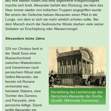
ließ ihre Waffen rosten und eine allgemeine Kriegsmüdigkeit
machte sich breit. Alexander befahl den Rückzug, bei dem das
Heer immer wieder von indischen Truppen angegriffen wurde.
Bei einem der Gefechte bekam Alexander einen Pfeil in die
Lunge, von dem er sich nie mehr wirklich erholen sollte. Bei
dem Marsch durch die Gedrosische Wüste starben viele seiner
Soldaten an Erschöpfung oder Wassermangel.
Alexanders letzte Jahre
324 vor Christus fand in
der Stadt Susa eine
Massenhochzeit
zwischen Makedoniern
und Iranerinnen nach
persischem Ritual statt.
Selbst Alexander, der
bereits mit Roxane
verheiratet war,
heiratete Stateira, eine
Darstellung des Leichenzugs des
Tochter des Dareios,
Herrschers Alexander der Große
und Parysatis, eine
(Quelle: Wikimedia Commons)
persische Adlige. Damit
wollte Alexander ein