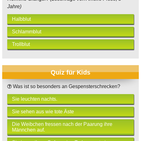
Jahre)
Halbblut
Schlammblut
Trollblut
Quiz für Kids
Was ist so besonders an Gespensterschrecken?
Sie leuchten nachts.
Sie sehen aus wie tote Äste
Die Weibchen fressen nach der Paarung ihre
Männchen auf.