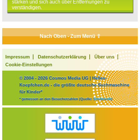
stärken und sich auch über Entfernungen zu
verständigen.
Nach Oben - Zum Menü ⇧
Impressum
Datenschutzerklärung
Über uns
Cookie-Einstellungen
© 2004 - 2026 Cosmos Media UG | Helles-
Koepfchen.de - die größte deutsche Suchmaschine
für Kinder*
* gemessen an den Besucherzahlen (Quelle:
Similarweb
)