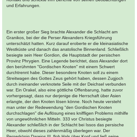
und Erfahrungen.
Ein erster großer Sieg brachte Alexander die Schlacht am
Granikos, bei der die Perser Alexanders Kriegsführung
unterschätzt hatten. Kurz darauf eroberte er die kleinasiatische
Westküste und danach das anatolische Binnenland. Schließlich
besiegte sein Heer Gordion, die Hauptstadt der persischen
Provinz Phrygien. Eine Legende berichtet, dass Alexander dort
den berühmten "Gordischen Knoten" mit einem Schwert
durchtrennt habe. Dieser besondere Knoten soll zu einem
Streitwagen des Gottes Zeus gehört haben, dessen Zugjoch
durch ineinander verknotete Seile mit der Deichsel verbunden
war. Ein Orakel, also eine göttliche Offenbarung, hatte zuvor
vorhergesagt, dass nur derjenige die Herrschaft über Asien
erlangte, der den Knoten lösen könne. Noch heute versteht
man unter der Redewendung "den Gordischen Knoten
durchschlagen" die Auflösung eines kniffligen Problems mithilfe
von ungewöhnlichen Mitteln. 333 vor Christus besiegte
Alexander schließlich in der Schlacht bei Issos das persische
Heer, obwohl dieses zahlenmäßig überlegen war. Der
Perserkönig Dareios III. floh Hals über Kopf und ließ seine