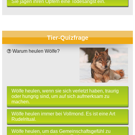
Sie jagen ihren Opfern eine Todesangst ein.
Tier-Quizfrage
Warum heulen Wölfe?
Wölfe heulen, wenn sie sich verletzt haben, traurig
oder hungrig sind, um auf sich aufmerksam zu
machen.
Wölfe heulen immer bei Vollmond. Es ist eine Art
Rudelritual.
Wölfe heulen, um das Gemeinschaftsgefühl zu