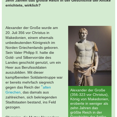
zehn Jahren das größte Reich in der Geschichte der Antike
errichtete, wirklich?
Alexander der Große wurde am
20. Juli 356 vor Christus in
Makedonien, einem ehemals
unbedeutenden Königreich im
Norden Griechenlands geboren.
Sein Vater Philipp II. hatte die
Gold- und Silbervorräte des
Landes geschickt genutzt, um ein
Heer aus Berufssoldaten
auszubilden. Mit dieser
kampfbereiten Soldatentruppe war
er bereits mehrfach siegreich
gegen das Reich der
alten
Alexander der Große
Griechen
, das damals aus
(356-323 vor Christus),
zahlreichen, sich bekriegenden
König von Makedonien,
Stadtstaaten bestand, ins Feld
eroberte in weniger als
gezogen.
zehn Jahren das
größte Reich in der
Geschichte der Antike.