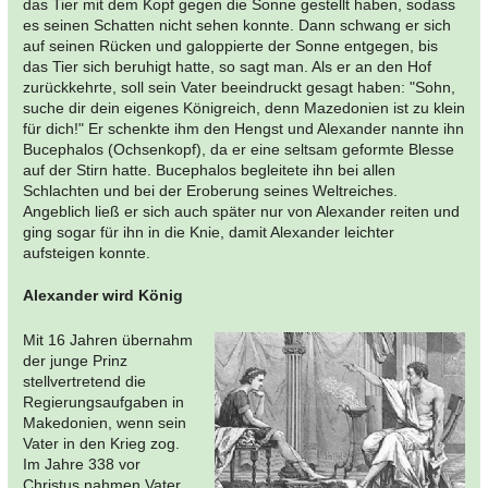
das Tier mit dem Kopf gegen die Sonne gestellt haben, sodass
es seinen Schatten nicht sehen konnte. Dann schwang er sich
auf seinen Rücken und galoppierte der Sonne entgegen, bis
das Tier sich beruhigt hatte, so sagt man. Als er an den Hof
zurückkehrte, soll sein Vater beeindruckt gesagt haben: "Sohn,
suche dir dein eigenes Königreich, denn Mazedonien ist zu klein
für dich!" Er schenkte ihm den Hengst und Alexander nannte ihn
Bucephalos (Ochsenkopf), da er eine seltsam geformte Blesse
auf der Stirn hatte. Bucephalos begleitete ihn bei allen
Schlachten und bei der Eroberung seines Weltreiches.
Angeblich ließ er sich auch später nur von Alexander reiten und
ging sogar für ihn in die Knie, damit Alexander leichter
aufsteigen konnte.
Alexander wird König
Mit 16 Jahren übernahm
der junge Prinz
stellvertretend die
Regierungsaufgaben in
Makedonien, wenn sein
Vater in den Krieg zog.
Im Jahre 338 vor
Christus nahmen Vater