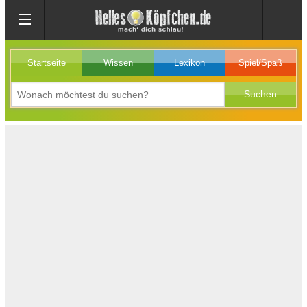
Startseite
Wissen
Lexikon
Spiel/Spaß