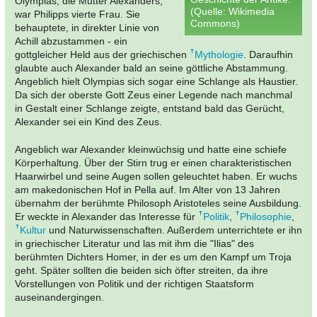
Olympias, die Mutter Alexanders,
(Quelle: Wikimedia
war Philipps vierte Frau. Sie
Commons)
behauptete, in direkter Linie von
Achill abzustammen - ein
gottgleicher Held aus der griechischen
Mythologie
. Daraufhin
glaubte auch Alexander bald an seine göttliche Abstammung.
Angeblich hielt Olympias sich sogar eine Schlange als Haustier.
Da sich der oberste Gott Zeus einer Legende nach manchmal
in Gestalt einer Schlange zeigte, entstand bald das Gerücht,
Alexander sei ein Kind des Zeus.
Angeblich war Alexander kleinwüchsig und hatte eine schiefe
Körperhaltung. Über der Stirn trug er einen charakteristischen
Haarwirbel und seine Augen sollen geleuchtet haben. Er wuchs
am makedonischen Hof in Pella auf. Im Alter von 13 Jahren
übernahm der berühmte Philosoph Aristoteles seine Ausbildung.
Er weckte in Alexander das Interesse für
Politik
,
Philosophie
,
Kultur
und Naturwissenschaften. Außerdem unterrichtete er ihn
in griechischer Literatur und las mit ihm die "Ilias" des
berühmten Dichters Homer, in der es um den Kampf um Troja
geht. Später sollten die beiden sich öfter streiten, da ihre
Vorstellungen von Politik und der richtigen Staatsform
auseinandergingen.