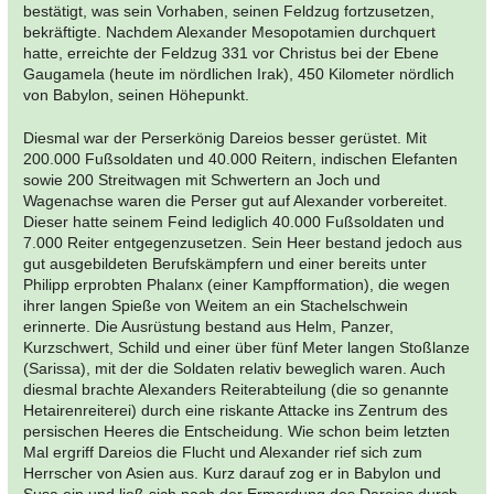
bestätigt, was sein Vorhaben, seinen Feldzug fortzusetzen,
bekräftigte. Nachdem Alexander Mesopotamien durchquert
hatte, erreichte der Feldzug 331 vor Christus bei der Ebene
Gaugamela (heute im nördlichen Irak), 450 Kilometer nördlich
von Babylon, seinen Höhepunkt.
Diesmal war der Perserkönig Dareios besser gerüstet. Mit
200.000 Fußsoldaten und 40.000 Reitern, indischen Elefanten
sowie 200 Streitwagen mit Schwertern an Joch und
Wagenachse waren die Perser gut auf Alexander vorbereitet.
Dieser hatte seinem Feind lediglich 40.000 Fußsoldaten und
7.000 Reiter entgegenzusetzen. Sein Heer bestand jedoch aus
gut ausgebildeten Berufskämpfern und einer bereits unter
Philipp erprobten Phalanx (einer Kampfformation), die wegen
ihrer langen Spieße von Weitem an ein Stachelschwein
erinnerte. Die Ausrüstung bestand aus Helm, Panzer,
Kurzschwert, Schild und einer über fünf Meter langen Stoßlanze
(Sarissa), mit der die Soldaten relativ beweglich waren. Auch
diesmal brachte Alexanders Reiterabteilung (die so genannte
Hetairenreiterei) durch eine riskante Attacke ins Zentrum des
persischen Heeres die Entscheidung. Wie schon beim letzten
Mal ergriff Dareios die Flucht und Alexander rief sich zum
Herrscher von Asien aus. Kurz darauf zog er in Babylon und