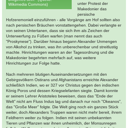
unter Protest der
Wikimedia Commons)
Makedonier das
persische
Hofzeremoniell einzuführen - alle Vorgänge am Hof sollten also
nach persischen Bräuchen vonstattengehen. Dabei verlangte er
von seinen Untertanen, dass sie sich ihm als Zeichen der
Unterwerfung zu Füßen warfen (man nennt das auch
"Proskynese"). Darüber hinaus begann Alexander Unmengen
von Alkohol zu trinken, was ihn unberechenbar und streitlustig
machte. Hinrichtungen waren an der Tagesordnung und die
Makedonier begehrten mehrfach auf, was weitere
Hinrichtungen zur Folge hatte.
Nach mehreren blutigen Auseinandersetzungen mit den
Gebirgsvölkern Ostirans und Afghanistans erreichte Alexander
schließlich Indien, wo er 327 vor Christus gegen den indischen
König Poros und dessen Kriegselefanten siegte. Damit konnte
er seinem Lehrer Aristoteles beweisen, dass das "Ende der
Welt" nicht am Fluss Indus lag und danach nur noch "Okeanos",
das "Große Meer" folgte. Die Welt ging noch ein ganzes Stück
weiter, doch Alexanders Truppen waren nicht mehr bereit, ihrem
Feldherrn weiter zu folgen. Indien mit seinen unbekannten
Tieren und Pflanzen war ihnen unheimlich, der Monsunregen