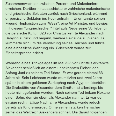
Zusammenwachsen zwischen Persern und Makedoniern
erreichen. Darüber hinaus schickte er zahlreiche makedonische
und griechische Soldaten zurück nach Griechenland, während
er persische Soldaten ins Heer aufnahm. Er ernannte seinen
Freund Hephaistion zum "Wesir", eine Art Minister, und bewies
mit diesem "ungriechischen" Titel aufs Neue seine Vorliebe für
die persische Kultur. 323 vor Christus kehrte Alexander nach
Babylon zurück und begann, weitere Feldzüge zu planen. Er
kümmerte sich um die Verwaltung seines Reiches und führte
eine einheitliche Währung ein. Griechisch wurde zur
Einheitssprache erklärt.
Während eines Trinkgelages im Mai 323 vor Christus erkrankte
Alexander schließlich an einem unbekannten Fieber, das
Anfang Juni zu seinem Tod führte. Er war gerade einmal 33
Jahre alt. Sein Leichnam wurde mumifiziert und zwei Jahre
später in einem goldenen Sarkophag nach Ägypten überführt.
Die Grabstätte von Alexander dem Großen ist allerdings bis
heute nicht gefunden worden. Nach seinem Tod bekam Roxane
einen Sohn, den sie ebenfalls Alexander nannte. Er war der
einzige rechtmäßige Nachfahre Alexanders, wurde jedoch
bereits als Kind ermordet. Ohne seinen starken Herrscher
zerfiel das Weltreich Alexanders schnell. Die darauf folgenden