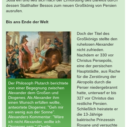
Susa ein und ließ sich nach der Ermordung des Dareios durch
dessen Statthalter Bessos zum neuen Großkönig von Persien
ausrufen.
Bis ans Ende der Welt
Doch der Titel des
Großkönigs stellte den
ruhelosen Alexander
nicht zufrieden.
Nachdem er 330 vor
Christus Persepolis,
eine der persischen
Hauptstädte, aus Rache
für die Zerstörung der
Akropolis durch die
Der Philosoph Plutarch berichtete
Perser niedergebrannt
von einer Begegnung zwischen
Alexander dem Großen und
hatte, unterwarf er bis
Diogenes. Als Alexander ihm
327 vor Christus das
einen Wunsch erfüllen wollte,
restliche Persien.
antwortete Diogenes: "Geh mir
Schließlich heiratete er
ein wenig aus der Sonne".
die 13-Jährige
Alexanders Kommentar: "Wäre
baktrische Prinzessin
ich nicht Alexander, wollte ich
Roxane und versuchte
Diogenes sein." (Quelle: