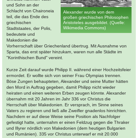
und Sohn an der
Schlacht von Chaironeia
Alexander wurde von dem
teil, die das Ende des
großen griechischen Philosophen
griechischen
Aristoteles ausgebildet. (Quelle:
Wikimedia Commons)
Stadtstaates, der Polis,
bedeutete und
Makedonien die
Vorherrschaft über Griechenland übertrug. Mit Ausnahme von
Sparta, das erst später hinzukam, waren nun alle Städte im
"Korinthischen Bund" vereint.
Kurze Zeit darauf wurde Philipp II. während einer Hochzeitsfeier
ermordet. Er wollte sich von seiner Frau Olympias trennen.
Böse Zungen behaupteten, Alexander und seine Mutter hätten
den Mord in Auftrag gegeben, damit Philipp nicht wieder
heiraten und einen weiteren Erben zeugen könnte. Alexander
übernahm mit 20 Jahren im Jahr 336 vor Christus die
Herrschaft über Makedonien. Er versprach, im Sinne seines
Vaters zu regieren und ließ alle Zweifler gnadenlos hinrichten.
Nachdem er auf diese Weise seine Position als Nachfolger
gefestigt hatte, unternahm er einen Feldzug gegen die Thraker
und Illyrer nördlich von Makedonien (dem heutigen Bulgarien
und Rumänien). 335 vor Christus unterwarf er mit 20.000