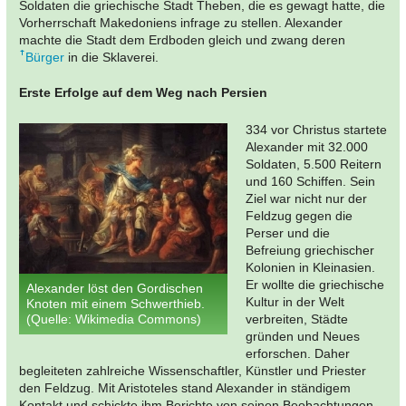
Soldaten die griechische Stadt Theben, die es gewagt hatte, die
Vorherrschaft Makedoniens infrage zu stellen. Alexander
machte die Stadt dem Erdboden gleich und zwang deren
Bürger
in die Sklaverei.
Erste Erfolge auf dem Weg nach Persien
334 vor Christus startete
Alexander mit 32.000
Soldaten, 5.500 Reitern
und 160 Schiffen. Sein
Ziel war nicht nur der
Feldzug gegen die
Perser und die
Befreiung griechischer
Kolonien in Kleinasien.
Er wollte die griechische
Alexander löst den Gordischen
Kultur in der Welt
Knoten mit einem Schwerthieb.
(Quelle: Wikimedia Commons)
verbreiten, Städte
gründen und Neues
erforschen. Daher
begleiteten zahlreiche Wissenschaftler, Künstler und Priester
den Feldzug. Mit Aristoteles stand Alexander in ständigem
Kontakt und schickte ihm Berichte von seinen Beobachtungen