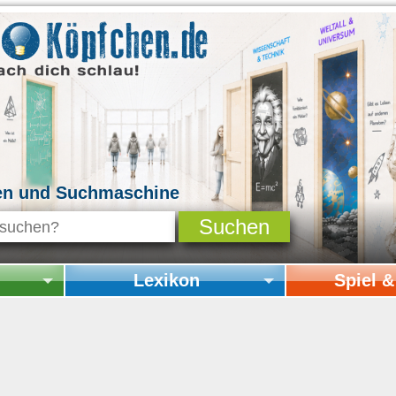
en und Suchmaschine
Lexikon
Spiel 
Startseite Lexikon
Startseite Spi
Online-Spiele
Mitmachen & 