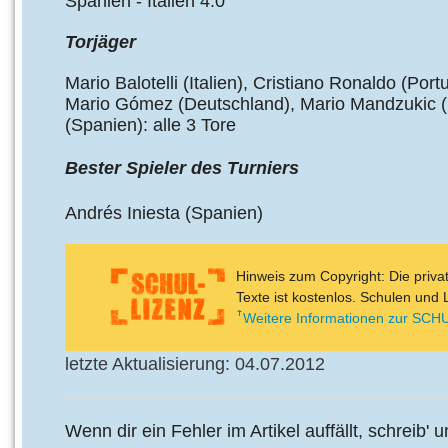
Spanien - Italien 4:0
Torjäger
Mario Balotelli (Italien), Cristiano Ronaldo (Por
Mario Gómez (Deutschland), Mario Mandzukic (
(Spanien): alle 3 Tore
Bester Spieler des Turniers
Andrés Iniesta (Spanien)
Hinweis zum Copyright: Die priv
Texte ist kostenlos. Schulen und 
Weitere Informationen zur SCHU
letzte Aktualisierung: 04.07.2012
Wenn dir ein Fehler im Artikel auffällt, schreib' 