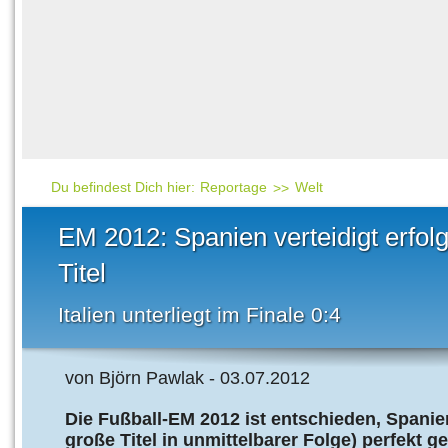
Häufig gesucht
Mensch & Natur
Beliebte Artikel
Gesellschaft & Politi
Ratgeber & Tipps
Universum
Kunst
Technik
Du befindest Dich hier:
Reportage
Welt
Kinderuni
EM 2012: Spanien verteidigt erfol
Länderlexikon
Titel
Fragen und Antwort
Italien unterliegt im Finale 0:4
von Björn Pawlak - 03.07.2012
Die Fußball-EM 2012 ist entschieden, Spanien 
große Titel in unmittelbarer Folge) perfekt 