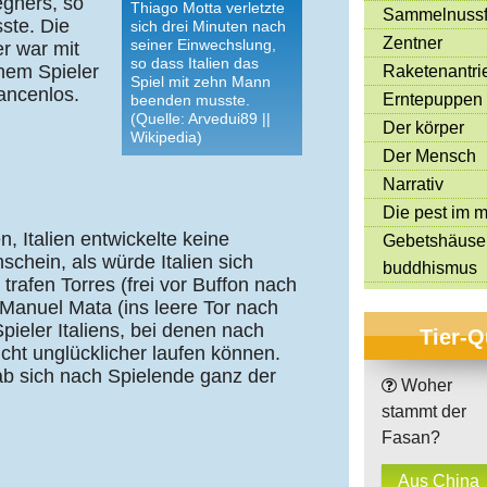
egners, so
Thiago Motta verletzte
Sammelnussf
ste. Die
sich drei Minuten nach
Zentner
seiner Einwechslung,
er war mit
so dass Italien das
nem Spieler
Raketenantri
Spiel mit zehn Mann
ancenlos.
Erntepuppen
beenden musste.
(Quelle: Arvedui89 ||
Der körper
Wikipedia)
Der Mensch
Narrativ
Die pest im mi
, Italien entwickelte keine
Gebetshäuse
schein, als würde Italien sich
buddhismus
rafen Torres (frei vor Buffon nach
Manuel Mata (ins leere Tor nach
pieler Italiens, bei denen nach
Tier-Q
icht unglücklicher laufen können.
gab sich nach Spielende ganz der
Woher
stammt der
Fasan?
Aus China