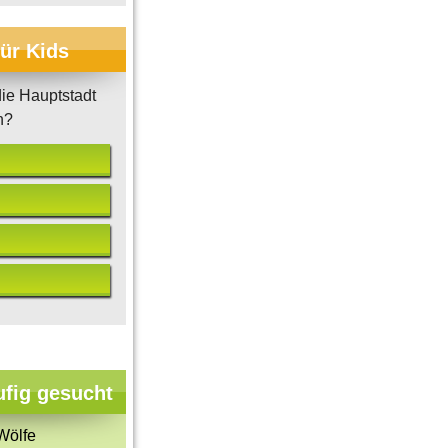
für Kids
ie Hauptstadt
n?
ufig gesucht
Wölfe