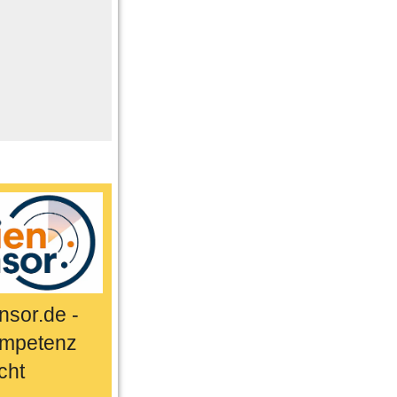
me
n
er
ts & Sport
sor.de -
mpetenz
cht