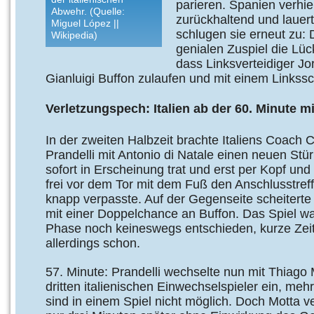
parieren. Spanien verhie
Abwehr. (Quelle:
zurückhaltend und lauert
Miguel López ||
schlugen sie erneut zu: 
Wikipedia)
genialen Zuspiel die Lüc
dass Linksverteidiger Jord
Gianluigi Buffon zulaufen und mit einem Links
Verletzungspech: Italien ab der 60. Minute 
In der zweiten Halbzeit brachte Italiens Coach 
Prandelli mit Antonio di Natale einen neuen Stü
sofort in Erscheinung trat und erst per Kopf und
frei vor dem Tor mit dem Fuß den Anschlusstreff
knapp verpasste. Auf der Gegenseite scheitert
mit einer Doppelchance an Buffon. Das Spiel wa
Phase noch keineswegs entschieden, kurze Zeit
allerdings schon.
57. Minute: Prandelli wechselte nun mit Thiago
dritten italienischen Einwechselspieler ein, me
sind in einem Spiel nicht möglich. Doch Motta ve