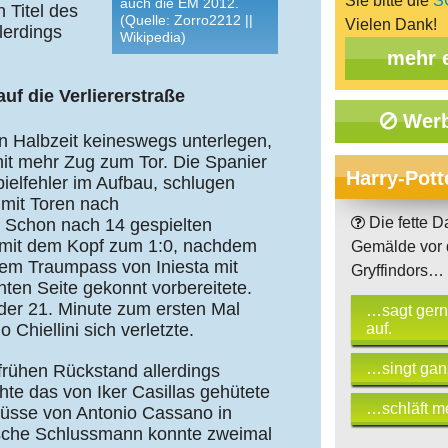
Sie bitte die
S
auch die EM 2012.
 Titel des
(Quelle: Zorro2212 ||
Vielen Dank!
lerdings
Wikipedia)
mehr 
auf die Verliererstraße
Werb
ten Halbzeit keineswegs unterlegen,
mit mehr Zug zum Tor. Die Spanier
Harry-Pott
pielfehler im Aufbau, schlugen
t mit Toren nach
Die fette 
 Schon nach 14 gespielten
a mit dem Kopf zum 1:0, nachdem
Gemälde vor
em Traumpass von Iniesta mit
Gryffindors…
hten Seite gekonnt vorbereitete.
n der 21. Minute zum ersten Mal
…sagt gern
 Chiellini sich verletzte.
auf.
…singt ganz
 frühen Rückstand allerdings
hte das von Iker Casillas gehütete
…schläft me
hüsse von Antonio Cassano in
ische Schlussmann konnte zweimal