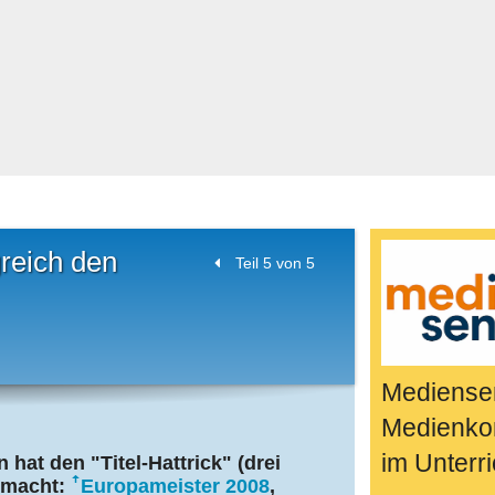
Bücher & Fil
k
Quiz-Spiele
Spiele & Idee
Jugendreport
Rezeptideen
Game-Tests
Reisen, Even
greich den
Teil 5 von 5
E-Cards
en
Mediensen
Medienko
im Unterri
hat den "Titel-Hattrick" (drei
gemacht:
Europameister 2008
,