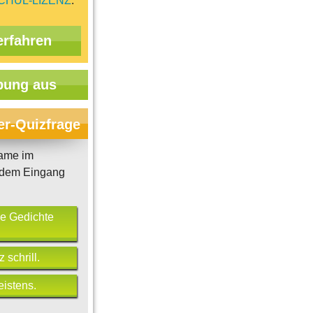
CHUL-LIZENZ
.
erfahren
ung aus
er-Quizfrage
Dame im
 dem Eingang
e Gedichte
 schrill.
istens.