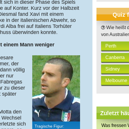
lt sich in dieser Phase des Spiels
e auf Konter. Kurz vor der Halbzeit
Diesmal fand Xavi mit einem
Quiz 
ke in der italienischen Abwehr, so
i Alba frei auf Italiens Torhüter
Wie heißt d
schuss überwinden konnte.
von Australie
mit einem Mann weniger
Perth
Cesare
Canberra
rmer, der
Sidney
 dann völlig
er nur
Melbourne
e Fabregas
r zu dieser
 später
 Motta den
Zuletzt hä
hr Wechsel
rletzte sich
Was fressen 
Tragische Figur: