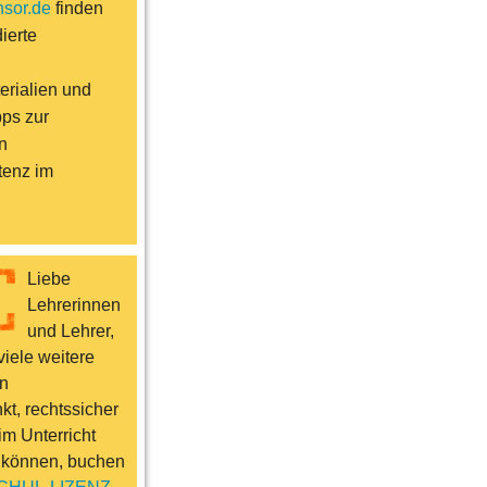
sor.de
finden
ierte
erialien und
pps zur
n
enz im
Liebe
Lehrerinnen
und Lehrer,
iele weitere
n
t, rechtssicher
im Unterricht
 können, buchen