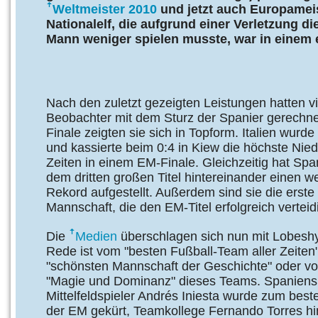
Weltmeister 2010
und jetzt auch Europameist
Nationalelf, die aufgrund einer Verletzung di
Mann weniger spielen musste, war in einem e
Nach den zuletzt gezeigten Leistungen hatten vi
Beobachter mit dem Sturz der Spanier gerechne
Finale zeigten sie sich in Topform. Italien wurd
und kassierte beim 0:4 in Kiew die höchste Nied
Zeiten in einem EM-Finale. Gleichzeitig hat Spa
dem dritten großen Titel hintereinander einen w
Rekord aufgestellt. Außerdem sind sie die erste
Mannschaft, die den EM-Titel erfolgreich verteidi
Die
Medien
überschlagen sich nun mit Lobesh
Rede ist vom "besten Fußball-Team aller Zeiten"
"schönsten Mannschaft der Geschichte" oder vo
"Magie und Dominanz" dieses Teams. Spaniens
Mittelfeldspieler Andrés Iniesta wurde zum best
der EM gekürt, Teamkollege Fernando Torres h