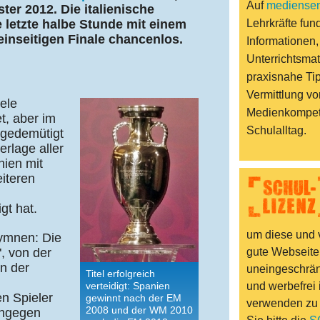
Auf
mediensen
er 2012. Die italienische
e letzte halbe Stunde mit einem
Lehrkräfte fund
inseitigen Finale chancenlos.
Informationen,
Unterrichtsmat
praxisnahe Ti
Vermittlung vo
ele
Medienkompet
t, aber im
Schulalltag.
e gedemütigt
erlage aller
nien mit
eiteren
gt hat.
um diese und v
ymnen: Die
, von der
gute Webseite
n der
uneingeschränk
Titel erfolgreich
verteidigt: Spanien
und werbefrei 
en Spieler
gewinnt nach der EM
verwenden zu
2008 und der WM 2010
ingegen