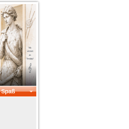
& Spaß
el & Spaß
Kreatives