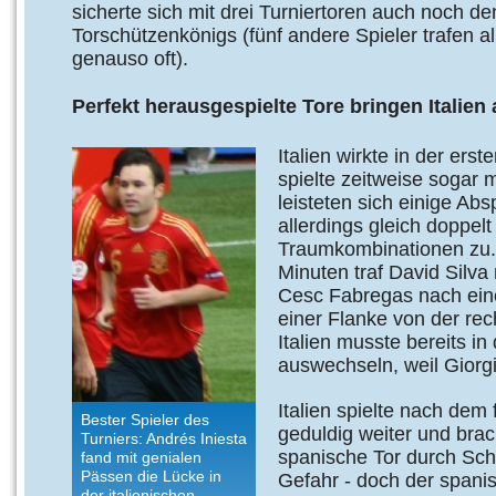
sicherte sich mit drei Turniertoren auch noch den
Torschützenkönigs (fünf andere Spieler trafen al
genauso oft).
Perfekt herausgespielte Tore bringen Italien 
Italien wirkte in der ers
spielte zeitweise sogar 
leisteten sich einige Abs
allerdings gleich doppel
Traumkombinationen zu.
Minuten traf David Silv
Cesc Fabregas nach ein
einer Flanke von der rec
Italien musste bereits i
auswechseln, weil Giorgio
Italien spielte nach dem
Bester Spieler des
geduldig weiter und brac
Turniers: Andrés Iniesta
spanische Tor durch Sc
fand mit genialen
Pässen die Lücke in
Gefahr - doch der span
der italienischen