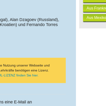
Aus Frankr
Aus Mexik
tugal), Alan Dzagoev (Russland),
Kroatien) und Fernando Torres
ate Nutzung unserer Webseite und
Lehrkräfte benötigen eine Lizenz.
L-LIZENZ finden Sie hier.
uns eine E-Mail an