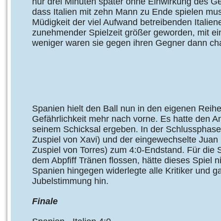
nur drei Minuten später ohne Einwirkung des G
dass Italien mit zehn Mann zu Ende spielen mus
Müdigkeit der viel Aufwand betreibenden Italien
zunehmender Spielzeit größer geworden, mit ei
weniger waren sie gegen ihren Gegner dann ch
Spanien hielt den Ball nun in den eigenen Reihen
Gefährlichkeit mehr nach vorne. Es hatte den An
seinem Schicksal ergeben. In der Schlussphase t
Zuspiel von Xavi) und der eingewechselte Juan 
Zuspiel von Torres) zum 4:0-Endstand. Für die S
dem Abpfiff Tränen flossen, hätte dieses Spiel n
Spanien hingegen widerlegte alle Kritiker und 
Jubelstimmung hin.
Finale