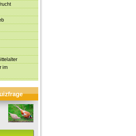
rucht
eb
ttelalter
r im
uizfrage