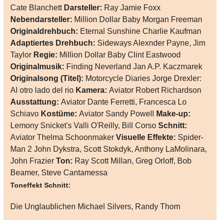
Cate Blanchett
Darsteller:
Ray Jamie Foxx
Nebendarsteller:
Million Dollar Baby Morgan Freeman
Originaldrehbuch:
Eternal Sunshine Charlie Kaufman
Adaptiertes Drehbuch:
Sideways Alexnder Payne, Jim
Taylor
Regie:
Million Dollar Baby Clint Eastwood
Originalmusik:
Finding Neverland Jan A.P. Kaczmarek
Originalsong (Titel):
Motorcycle Diaries Jorge Drexler:
Al otro lado del rio
Kamera:
Aviator Robert Richardson
Ausstattung:
Aviator Dante Ferretti, Francesca Lo
Schiavo
Kostüme:
Aviator Sandy Powell
Make-up:
Lemony Snicket's Valli O'Reilly, Bill Corso
Schnitt:
Aviator Thelma Schoonmaker
Visuelle Effekte:
Spider-
Man 2 John Dykstra, Scott Stokdyk, Anthony LaMolinara,
John Frazier
Ton:
Ray Scott Millan, Greg Orloff, Bob
Beamer, Steve Cantamessa
Toneffekt Schnitt:
Die Unglaublichen Michael Silvers, Randy Thom