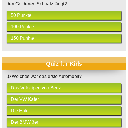
den Goldenen Schnatz fängt?
50 Punkte
100 Punkte
150 Punkte
Quiz für Kids
Welches war das erste Automobil?
Das Velociped von Benz
Der VW Käfer
Die Ente
Der BMW 3er