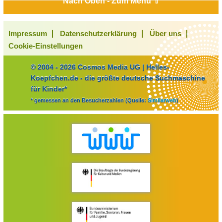
Nach Oben - Zum Menü ⇧
Impressum
Datenschutzerklärung
Über uns
Cookie-Einstellungen
© 2004 - 2026 Cosmos Media UG | Helles-
Koepfchen.de - die größte deutsche Suchmaschine
für Kinder*
* gemessen an den Besucherzahlen (Quelle:
Similarweb
)