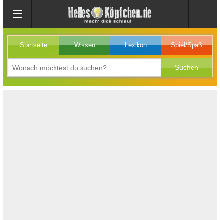
Startseite
Wissen
Lexikon
Spiel/Spaß