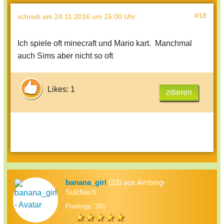
#18
schrieb
am 24.11.2016 um 15:00 Uhr
:
Ich spiele oft minecraft und Mario kart. Manchmal
auch Sims aber nicht so oft
Likes: 1
zitieren
banana_girl
(23) aus Amberg-
Sulzbach
Postings: 391