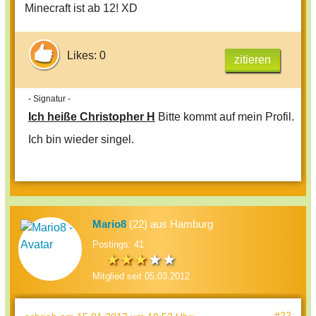
Minecraft ist ab 12! XD
Likes: 0
zitieren
- Signatur -
Ich heiße Christopher H
Bitte kommt auf mein Profil.
Ich bin wieder singel.
Mario8
(22) aus Hamburg
Postings: 41
Mitglied seit 05.03.2012
#22