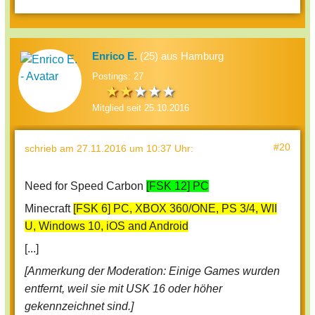
Enrico E.
(25) aus Hamburg
Postings: 27
Mitglied seit 25.10.2016
#20
schrieb
am 27.11.2016 um 10:37 Uhr
:
Need for Speed Carbon
[FSK 12] PC
Minecraft
[FSK 6] PC, XBOX 360/ONE, PS 3/4, WII
U, Windows 10, iOS and Android
[...]
[Anmerkung der Moderation: Einige Games wurden
entfernt, weil sie mit USK 16 oder höher
gekennzeichnet sind.]