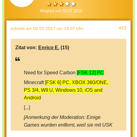
Mitglied seit 03.07.2016
#23
schrieb
am 02.02.2017 um 19:07 Uhr
:
Zitat von:
Enrico E.
(15)
Need for Speed Carbon
[FSK 12] PC
Minecraft
[FSK 6] PC, XBOX 360/ONE,
PS 3/4, WII U, Windows 10, iOS and
Android
[...]
[Anmerkung der Moderation: Einige
Games wurden entfernt, weil sie mit USK
16 oder höher gekennzeichnet sind.]