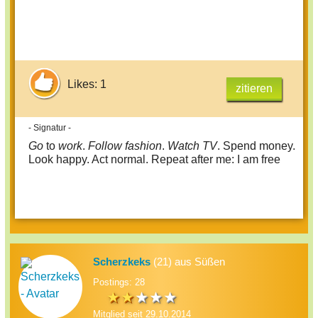
Likes: 1
zitieren
- Signatur -
Go
to
work
.
Follow fashion
.
Watch TV
. Spend money.
Look happy. Act normal. Repeat after me: I am free
Scherzkeks
(21) aus Süßen
Postings: 28
Mitglied seit 29.10.2014