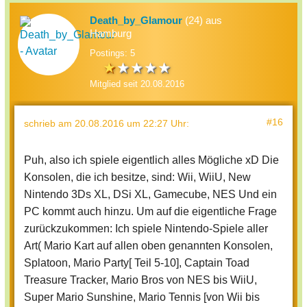
Death_by_Glamour
(24) aus
Hamburg
Postings: 5
Mitglied seit 20.08.2016
#16
schrieb
am 20.08.2016 um 22:27 Uhr
:
Puh, also ich spiele eigentlich alles Mögliche xD Die
Konsolen, die ich besitze, sind: Wii, WiiU, New
Nintendo 3Ds XL, DSi XL, Gamecube, NES Und ein
PC kommt auch hinzu. Um auf die eigentliche Frage
zurückzukommen: Ich spiele Nintendo-Spiele aller
Art( Mario Kart auf allen oben genannten Konsolen,
Splatoon, Mario Party[ Teil 5-10], Captain Toad
Treasure Tracker, Mario Bros von NES bis WiiU,
Super Mario Sunshine, Mario Tennis [von Wii bis