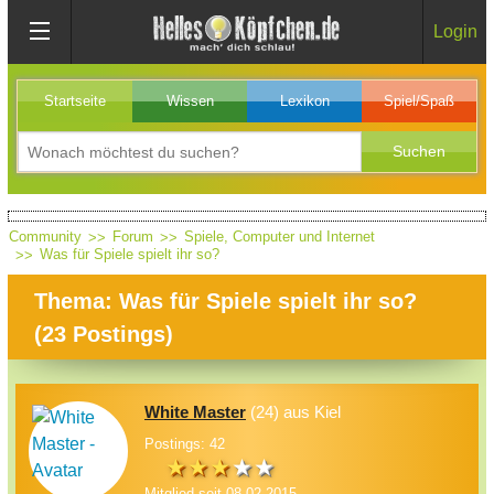
Login
Startseite
Wissen
Lexikon
Spiel/Spaß
Community
Forum
Spiele, Computer und Internet
Was für Spiele spielt ihr so?
Thema: Was für Spiele spielt ihr so?
(
23
Postings)
White Master
(24) aus Kiel
Postings: 42
Mitglied seit 08.02.2015