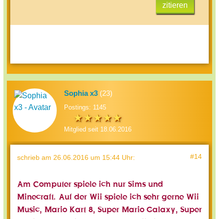
zitieren
Sophia x3
(23)
Postings: 1145
Mitglied seit 18.06.2016
#14
schrieb
am 26.06.2016 um 15:44 Uhr
:
Am Computer spiele ich nur Sims und
Minecraft. Auf der Wii spiele ich sehr gerne Wii
Music, Mario Kart 8, Super Mario Galaxy, Super