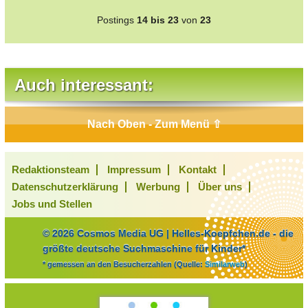
Postings
14 bis 23
von
23
Auch interessant:
Nach Oben - Zum Menü ⇧
Redaktionsteam
Impressum
Kontakt
Datenschutzerklärung
Werbung
Über uns
Jobs und Stellen
© 2026 Cosmos Media UG | Helles-Koepfchen.de - die
größte deutsche Suchmaschine für Kinder*
* gemessen an den Besucherzahlen (Quelle:
Similarweb
)