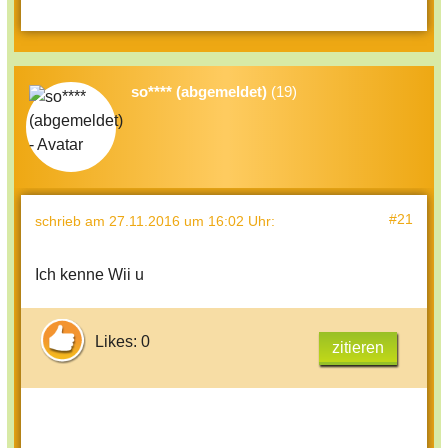
so**** (abgemeldet)
(19)
#21
schrieb
am 27.11.2016 um 16:02 Uhr
:
Ich kenne Wii u
Likes: 0
zitieren