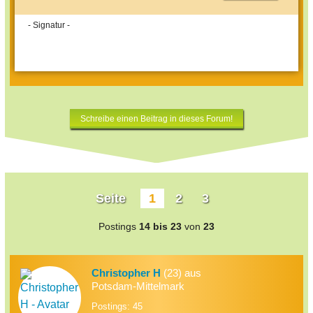
- Signatur -
Schreibe einen Beitrag in dieses Forum!
Seite
1
2
3
Postings
14 bis 23
von
23
Christopher H
(23) aus
Potsdam-Mittelmark
Postings: 45