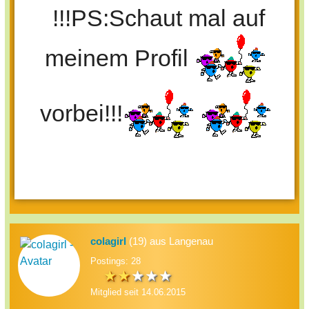
!!!PS:Schaut mal auf
meinem Profil
vorbei!!!
colagirl
(19) aus Langenau
Postings: 28
Mitglied seit 14.06.2015