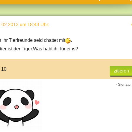
umne
sch & Natur
.02.2013 um 18:43 Uhr
:
llschaft & Politik
geber & Tipps
ihr Tierfreunde seid chattet mit
.
versum
ier ist der Tiger.Was habt ihr für eins?
st
hnik
: 10
zitieren
deruni
- Signatur
derlexikon
gen und Antworten