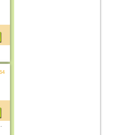
64
 -