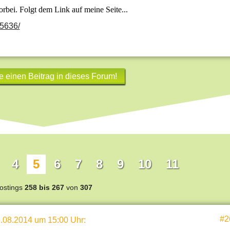
orbei. Folgt dem Link auf meine Seite...
35636/
e einen Beitrag in dieses Forum!
4
5
6
7
8
9
10
11
ostings
258 bis 267
von
307
#2
.08.2014 um 15:00 Uhr
: