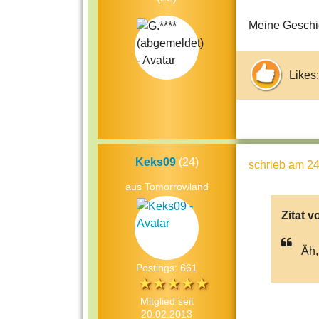
Meine Geschic
Likes:
Keks09
(24)
schrieb
am 24
aus Tomorrowland
Zitat v
Äh,
Postings: 661
Mitglied seit
20.02.2013