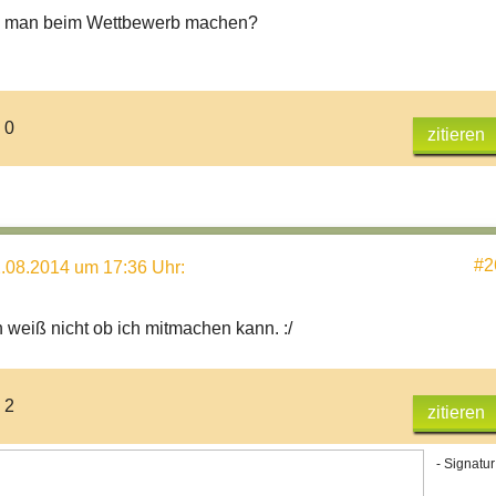
s man beim Wettbewerb machen?
 0
zitieren
#2
.08.2014 um 17:36 Uhr
:
h weiß nicht ob ich mitmachen kann. :/
 2
zitieren
- Signatur