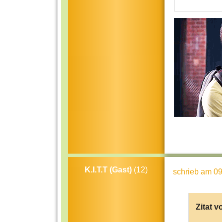
K.I.T.T (Gast)
(12)
schrieb
am 09
Zitat v