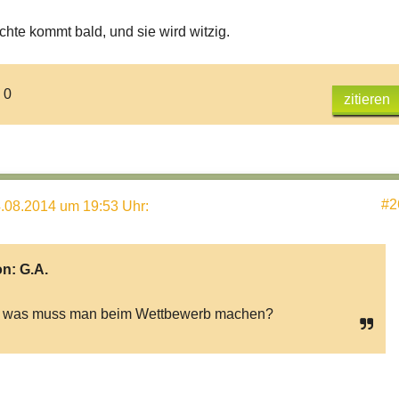
hte kommt bald, und sie wird witzig.
 0
zitieren
#2
.08.2014 um 19:53 Uhr
:
on:
G.A.
 was muss man beim Wettbewerb machen?