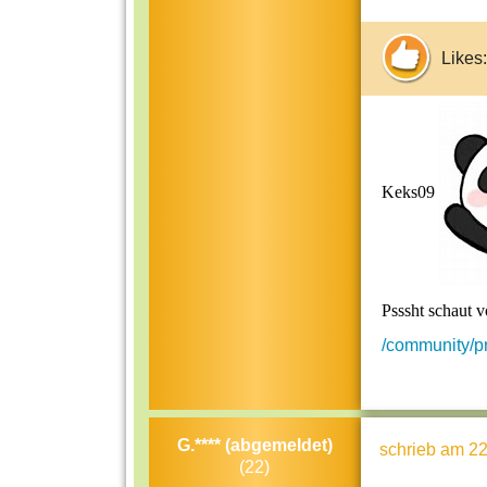
Likes:
Keks09
Psssht schaut v
/community/pr
G.**** (abgemeldet)
schrieb
am 22
(22)