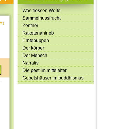
Mitmachen & Kreatives
Was fressen Wölfe
Bücher & Filme
Sammelnussfrucht
#1
Quiz-Spiele
Zentner
Raketenantrieb
Spiele & Ideen
Erntepuppen
Jugendreporter
Der körper
Der Mensch
Rezeptideen
Narrativ
Game-Tests
Die pest im mittelalter
Reisen, Events & Sport
Gebetshäuser im buddhismus
 -
E-Cards