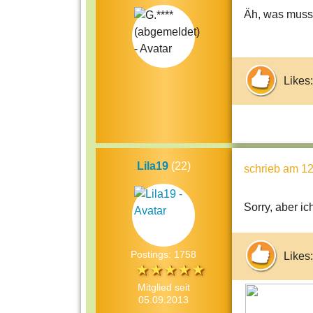
Äh, was mus
Likes:
Lila19
(22)
schrieb
am 12
Sorry, aber ic
Postings: 1758
Likes:
Mitglied seit
05.09.2013