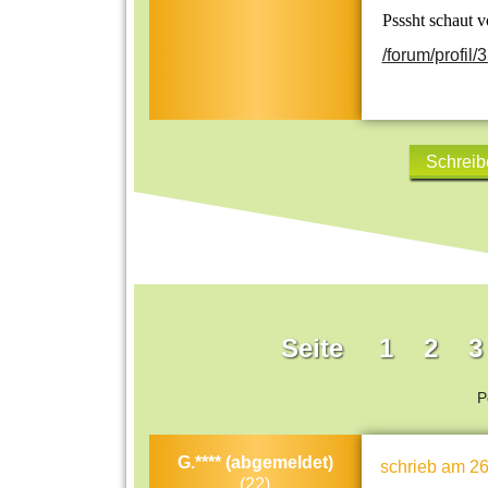
Psssht schaut v
/forum/profil/
Schreib
Seite
1
2
3
P
G.**** (abgemeldet)
schrieb
am 26
(22)