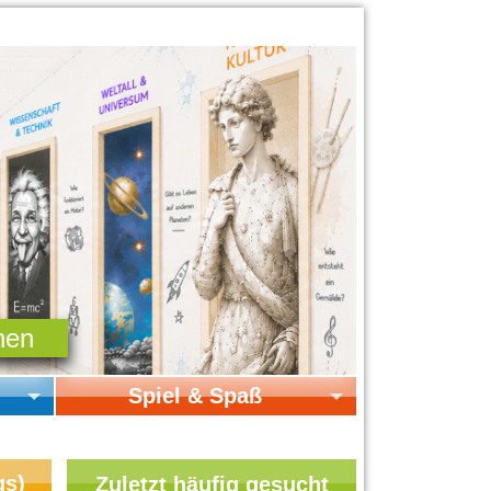
Spiel & Spaß
Startseite Spiel & Spaß
Online-Spiele
gs)
Zuletzt häufig gesucht