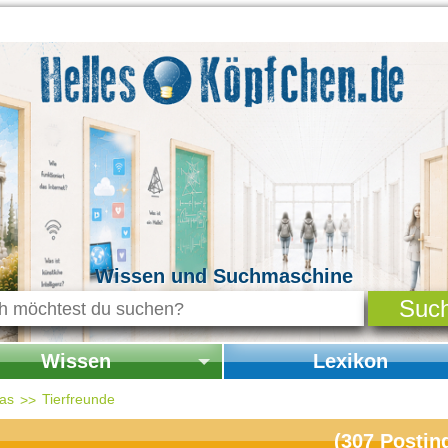
Wissen und Suchmaschine
Wissen
Lexikon
seite Wissen
Startseite Lexikon
das
Tierfreunde
chichte & Kultur
(
307
Postin