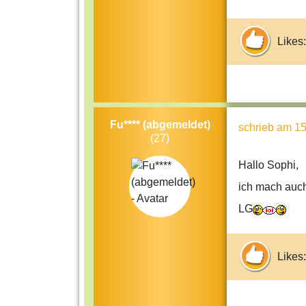
Likes:
Fu**** (abgemeldet)
schrieb
am 15
(27)
Hallo Sophi,
ich mach auc
LG
Likes: