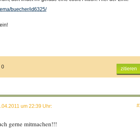
hema/buecher/id6325/
ein!
 0
zitieren
#
.04.2011 um 22:39 Uhr
:
uch gerne mitmachen!!!