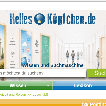
Wissen und Suchmaschine
Wissen
Lexikon
seite Wissen
Startseite Lexikon
eizeit und Reisen
Leseclub!!
chichte & Kultur
(
39
Postin