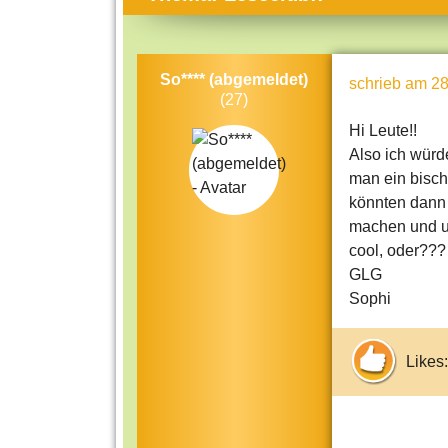
Themen-Specials
Kol
Häufig gesucht
Men
So**** (abgemeldet)
schrieb
am 28
Beliebte Artikel
Gese
(27)
Rat
Hi Leute!!
Also ich wür
Uni
man ein bisch
Kun
könnten dann
machen und un
Tec
cool, oder??? 
Kin
GLG
Län
Sophi
Fra
Likes: