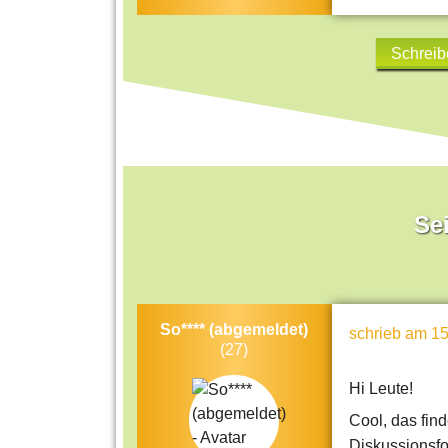
Schreib
Sei
So**** (abgemeldet)
schrieb
am 15
(27)
Hi Leute!
Cool, das find
Diskussionsfor