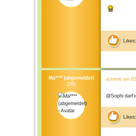
Likes:
Mä**** (abgemeldet)
schrieb
am 05
(28)
@Sophi darf 
Likes: