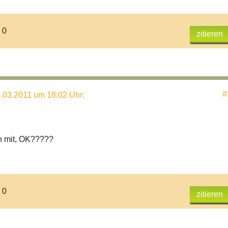
 0
zitieren
#
.03.2011 um 18:02 Uhr
:
h mit, OK?????
 0
zitieren