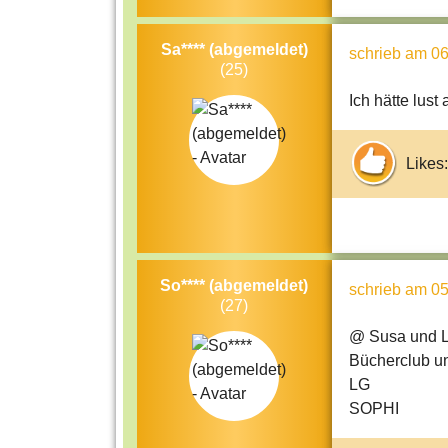
Sa**** (abgemeldet)
schrieb
am 06
(25)
Ich hätte lust
Likes:
So**** (abgemeldet)
schrieb
am 05
(27)
@ Susa und Li
Bücherclub und
LG
SOPHI