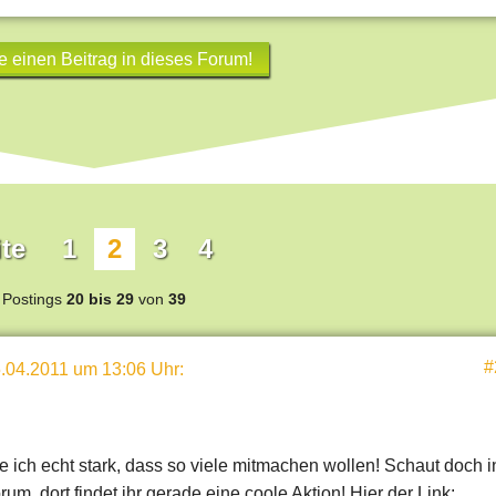
e einen Beitrag in dieses Forum!
te
1
2
3
4
Postings
20 bis 29
von
39
#
.04.2011 um 13:06 Uhr
:
e ich echt stark, dass so viele mitmachen wollen! Schaut doch i
um, dort findet ihr gerade eine coole Aktion! Hier der Link: