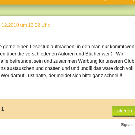
umne
sch & Natur
.12.2010 um 12:02 Uhr
:
llschaft & Politik
geber & Tipps
de gerne einen Leseclub aufmachen, in den man nur kommt wen
versum
en über die verschiedenen Autoren und Bücher weiß. Wir
st
 alle befreundet sein und zusammen Werbung für unseren Club
s austauschen und chatten und und und!!! das wäre doch voll
hnik
Wer darauf Lust hätte, der meldet sich bitte ganz schnell!!
deruni
derlexikon
gen und Antworten
 1
zitieren
- Signatur