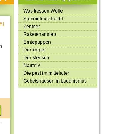
Mitmachen & Kreatives
Was fressen Wölfe
Bücher & Filme
Sammelnussfrucht
#1
Quiz-Spiele
Zentner
Raketenantrieb
Spiele & Ideen
Erntepuppen
n
Jugendreporter
Der körper
Der Mensch
Rezeptideen
Narrativ
Game-Tests
Die pest im mittelalter
Reisen, Events & Sport
Gebetshäuser im buddhismus
E-Cards
 -