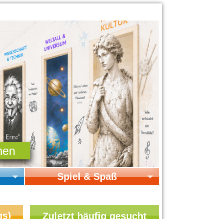
Spiel & Spaß
Startseite Spiel & Spaß
Online-Spiele
gs)
Zuletzt häufig gesucht