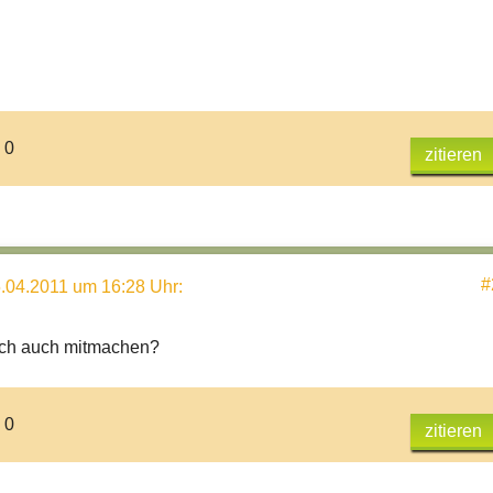
 0
zitieren
#
.04.2011 um 16:28 Uhr
:
ich auch mitmachen?
 0
zitieren