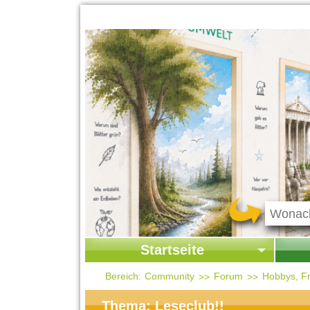
Startseite
Startseite
Start
Bereich:
Community
Forum
Hobbys, Fr
Kontakt
Ges
Thema: Leseclub!!