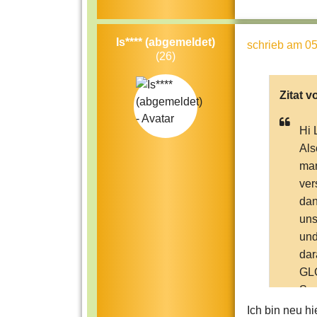
Is**** (abgemeldet)
schrieb
am 05
(26)
Zitat v
Hi 
Als
man
ver
dan
uns
und
dar
GL
Sop
Ich bin neu h