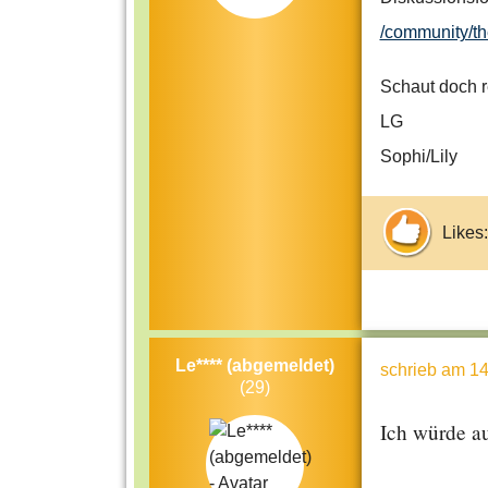
/community/t
Schaut doch r
LG
Sophi/Lily
Likes:
Le**** (abgemeldet)
schrieb
am 14
(29)
Ich würde a