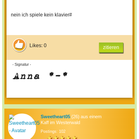
nein ich spiele kein klavier#
Likes: 0
zitieren
- Signatur -
Anna *-*
Sweetheart05
(26) aus einem
Kaff im Westerwald
Postings: 102