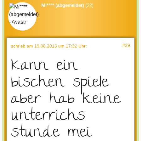
Mi**** (abgemeldet)
(22)
#29
schrieb
am 19.08.2013 um 17:32 Uhr
:
Kann ein
bischen spiele
aber hab keine
unterrichs
stunde mei