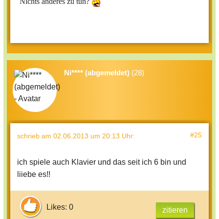
Nichts anderes zu tun?
Ni**** (abgemeldet)
(28)
#25
schrieb
am 02.06.2013 um 20:13 Uhr
:
ich spiele auch Klavier und das seit ich 6 bin und
liiebe es!!
Likes: 0
zitieren