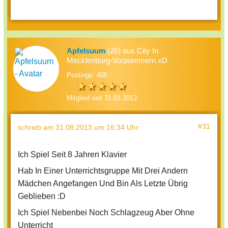
Apfelsuum
(26) aus City In
Mecklenburg-Vorpommern xD
Postings: 405
Mitglied seit 31.01.2012
#31
schrieb
am 31.08.2013 um 16:34 Uhr
:
Ich Spiel Seit 8 Jahren Klavier
Hab In Einer Unterrichtsgruppe Mit Drei Andern
Mädchen Angefangen Und Bin Als Letzte Übrig
Geblieben :D
Ich Spiel Nebenbei Noch Schlagzeug Aber Ohne
Unterricht