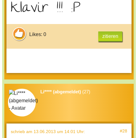
klavir !!! :P
Likes: 0
zitieren
Li**** (abgemeldet)
(27)
#28
schrieb
am 13.06.2013 um 14:01 Uhr
: