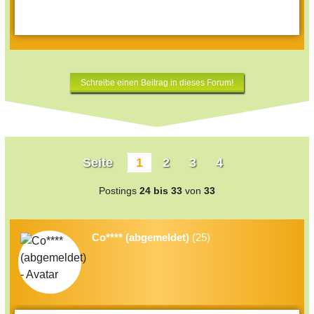
Schreibe einen Beitrag in dieses Forum!
Seite
1
2
3
4
Postings
24 bis 33
von
33
Co**** (abgemeldet)
(25)