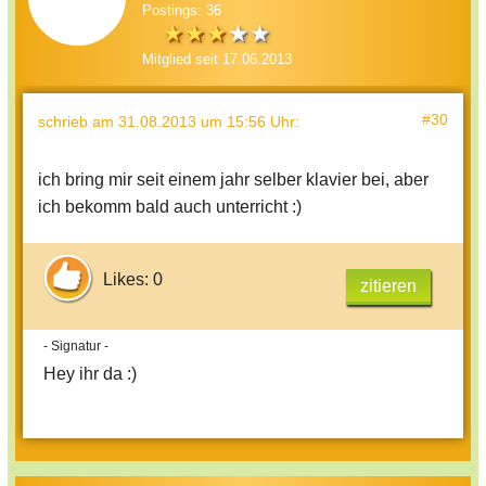
Postings: 36
Mitglied seit 17.06.2013
#30
schrieb
am 31.08.2013 um 15:56 Uhr
:
ich bring mir seit einem jahr selber klavier bei, aber
ich bekomm bald auch unterricht :)
Likes: 0
zitieren
- Signatur -
Hey ihr da :)