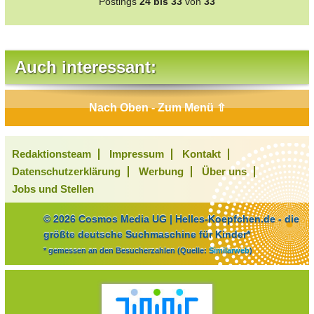
Postings
24 bis 33
von
33
Auch interessant:
Nach Oben - Zum Menü ⇧
Redaktionsteam
Impressum
Kontakt
Datenschutzerklärung
Werbung
Über uns
Jobs und Stellen
© 2026 Cosmos Media UG | Helles-Koepfchen.de - die
größte deutsche Suchmaschine für Kinder*
* gemessen an den Besucherzahlen (Quelle:
Similarweb
)