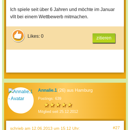
Ich spiele seit über 6 Jahren und möchte im Januar
vllt bei einem Wettbewerb mitmachen.
Likes: 0
zitieren
Annalie.1
(26) aus Hamburg
Postings: 639
Mitglied seit 25.12.2012
#27
schrieb
am 12.06.2013 um 15:12 Uhr
: