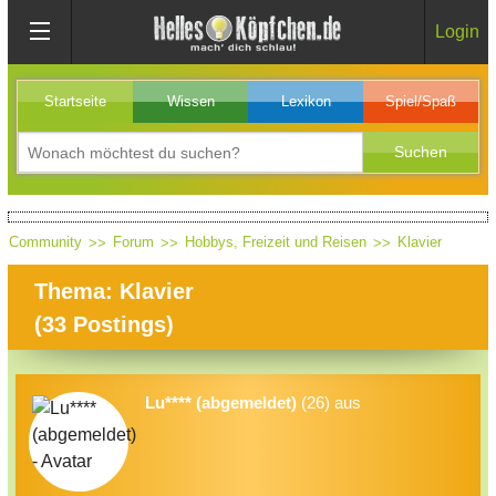
Login
Startseite
Wissen
Lexikon
Spiel/Spaß
Community
Forum
Hobbys, Freizeit und Reisen
Klavier
Thema: Klavier
(
33
Postings)
Lu**** (abgemeldet)
(26) aus