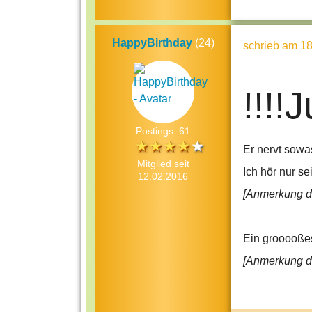
HappyBirthday
(24)
schrieb
am 18
!!!!
Postings: 61
Er nervt sowa
Mitglied seit
Ich hör nur se
12.02.2016
[Anmerkung de
Ein grooooßes 
[Anmerkung de