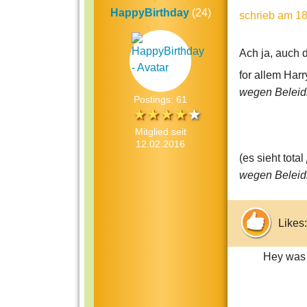
HappyBirthday
(24)
schrieb
am 18
Ach ja, auch 
for allem Har
wegen
Beleid
Postings: 61
Mitglied seit
12.02.2016
(es sieht total
wegen
Beleid
Likes:
Hey was 