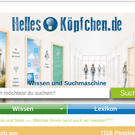
Wissen und Suchmaschine
Wissen
Lexikon
seite Wissen
Startseite Lexikon
ds und Stars
Welcher Promi nervt euch am meisten???
chichte & Kultur
(
115
Postin
uch am