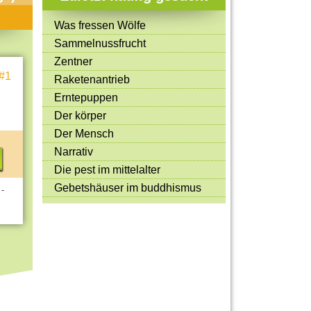
Mitmachen & Kreatives
Was fressen Wölfe
Bücher & Filme
Sammelnussfrucht
Quiz-Spiele
Zentner
#1
Raketenantrieb
Spiele & Ideen
Erntepuppen
Jugendreporter
Der körper
Der Mensch
Rezeptideen
Narrativ
Game-Tests
Die pest im mittelalter
Reisen, Events & Sport
Gebetshäuser im buddhismus
 -
E-Cards