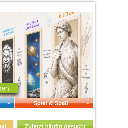
Spiel & Spaß
Startseite Spiel & Spaß
Online-Spiele
gs)
Zuletzt häufig gesucht