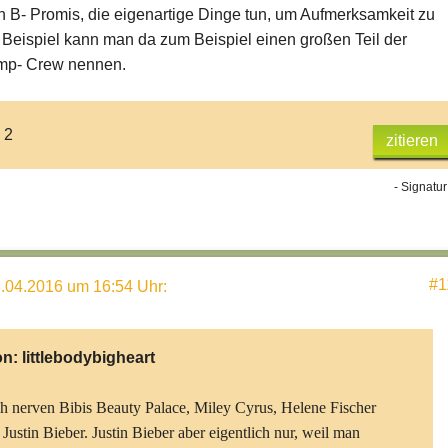
 B- Promis, die eigenartige Dinge tun, um Aufmerksamkeit zu
s Beispiel kann man da zum Beispiel einen großen Teil der
mp- Crew nennen.
 2
zitieren
- Signatur
#1
.04.2016 um 16:54 Uhr
:
on:
littlebodybigheart
h nerven Bibis Beauty Palace, Miley Cyrus, Helene Fischer
Justin Bieber. Justin Bieber aber eigentlich nur, weil man