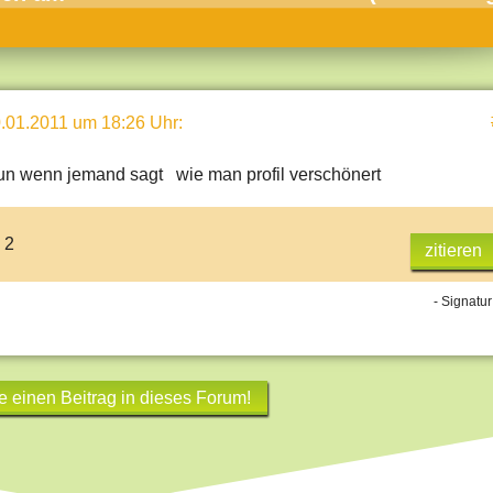
umne
sch & Natur
llschaft & Politik
.01.2011 um 18:26 Uhr
:
geber & Tipps
versum
un wenn jemand sagt wie man profil verschönert
st
 2
zitieren
hnik
deruni
- Signatur
derlexikon
gen und Antworten
e einen Beitrag in dieses Forum!