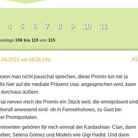
4
5
6
7
8
9
10
11
ostings
106 bis 115
von
115
#1
.04.2016 um 16:26 Uhr
:
kann man nicht pauschal sprechen, diese Promis tun mir ja
falls hier auf die mediale Präsenz usw. angesprochen wird, kann
 durchaus äußern.
al nerven mich die Promis ein Stück weit, die omnipräsent sind
 überall anwesend sind- ob in Fernsehshows, zu Gast bei
er Promiportalen.
minenten gehören für mich einmal der Kardashian- Clan, dann
ieber, Selena Gomez und Models wie Gigi Hadid. Und dann