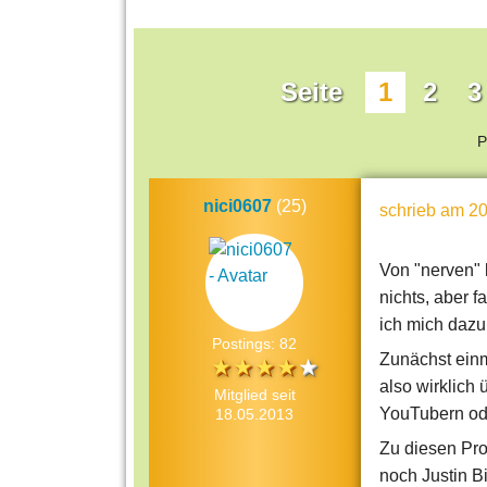
Seite
1
2
3
P
nici0607
(25)
schrieb
am 20
Von "nerven" 
nichts, aber 
ich mich dazu
Postings: 82
Zunächst einm
also wirklich
Mitglied seit
YouTubern od
18.05.2013
Zu diesen Pro
noch Justin B