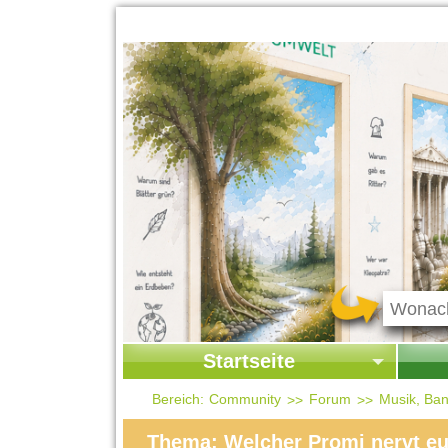
Startseite
Startseite
Start
Bereich:
Community
Forum
Musik, Ban
Kontakt
Ges
Thema: Welcher Promi nervt e