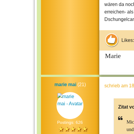
wären da noch
erreichen- al
Dschungelca
Likes:
Marie
marie mai
(21)
schrieb
am 18
Zitat v
Mic
Postings: 626
und 