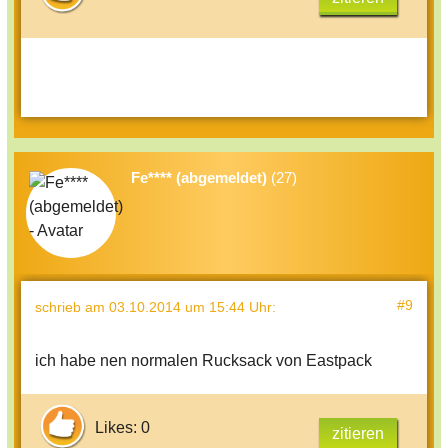
Fe**** (abgemeldet)
(27)
#9
schrieb
am 03.10.2014 um 15:44 Uhr
:
ich habe nen normalen Rucksack von Eastpack
Likes: 0
zitieren