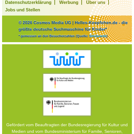
Datenschutzerklärung
Werbung
Über uns
Jobs und Stellen
© 2026 Cosmos Media UG | Helles-Koepfchen.de - die
größte deutsche Suchmaschine für Kinder*
* gemessen an den Besucherzahlen (Quelle:
Similarweb
)
Gefördert vom Beauftragten der Bundesregierung für Kultur und
Medien und vom Bundesministerium für Familie, Senioren,