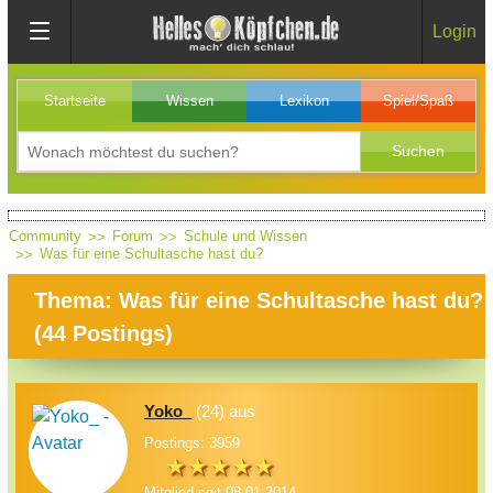
Login
Startseite
Wissen
Lexikon
Spiel/Spaß
Community
Forum
Schule und Wissen
Was für eine Schultasche hast du?
Thema: Was für eine Schultasche hast du?
(
44
Postings)
Yoko_
(24) aus
Postings: 3959
Mitglied seit 08.01.2014