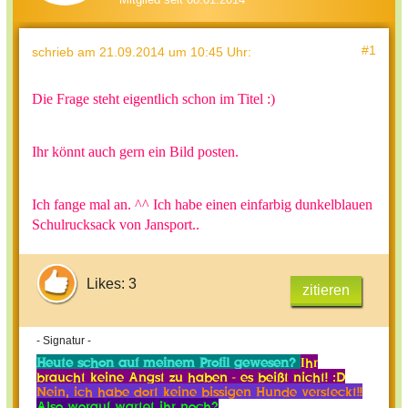
#1
schrieb
am 21.09.2014 um 10:45 Uhr
:
Die Frage steht eigentlich schon im Titel :)
Ihr könnt auch gern ein Bild posten.
Ich fange mal an. ^^ Ich habe einen einfarbig dunkelblauen
Schulrucksack von Jansport..
Likes: 3
zitieren
- Signatur -
Heute schon auf meinem Profil gewesen?
Ihr
braucht keine Angst zu haben - es beißt nicht! :D
Nein, ich habe dort keine bissigen Hunde versteckt!!
Also worauf wartet ihr noch?