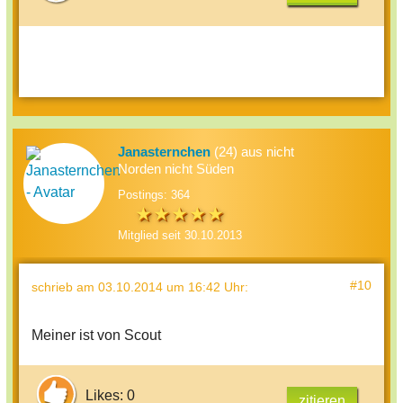
Janasternchen
(24) aus nicht
Norden nicht Süden
Postings: 364
Mitglied seit 30.10.2013
#10
schrieb
am 03.10.2014 um 16:42 Uhr
:
Meiner ist von Scout
Likes: 0
zitieren