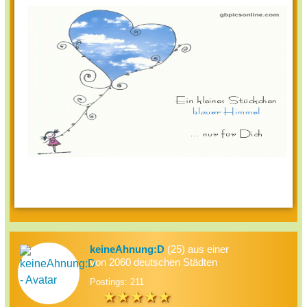
keineAhnung:D
(25) aus einer
von 2060 deutschen Städten
Postings: 211