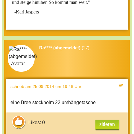
und steige hinüber. So kommt man weit."
-Karl Jaspers
Ra**** (abgemeldet)
(27)
#5
schrieb
am 25.09.2014 um 19:48 Uhr
:
eine Bree stockholm 22 umhängetasche
Likes: 0
zitieren