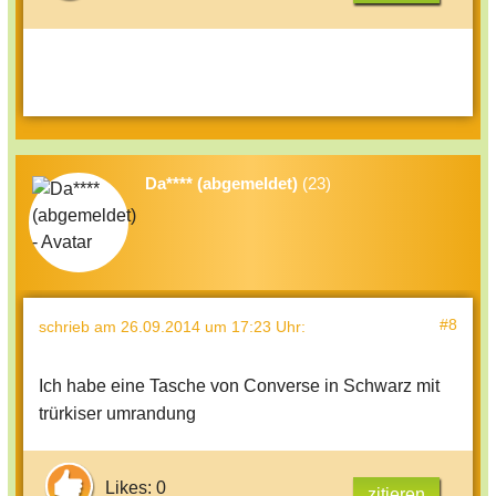
Da**** (abgemeldet)
(23)
#8
schrieb
am 26.09.2014 um 17:23 Uhr
:
Ich habe eine Tasche von Converse in Schwarz mit
trürkiser umrandung
Likes: 0
zitieren