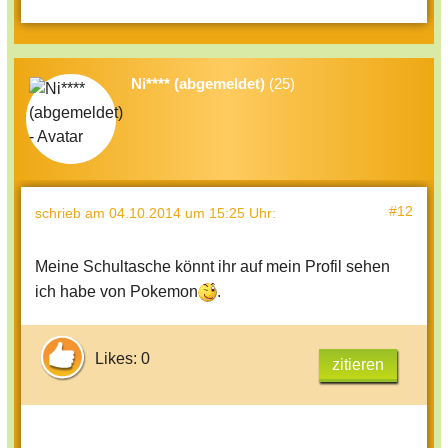
Ni**** (abgemeldet)
(25)
#12
schrieb
am 04.10.2014 um 15:25 Uhr
:
Meine Schultasche könnt ihr auf mein Profil sehen
ich habe von Pokemon
.
Likes: 0
zitieren