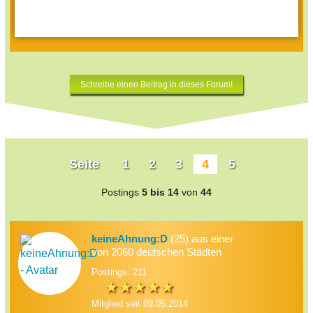
Schreibe einen Beitrag in dieses Forum!
Seite
1
2
3
4
5
Postings
5 bis 14
von
44
keineAhnung:D
(25) aus einer
von 2060 deutschen Städten
Postings: 211
Mitglied seit 09.05.2014