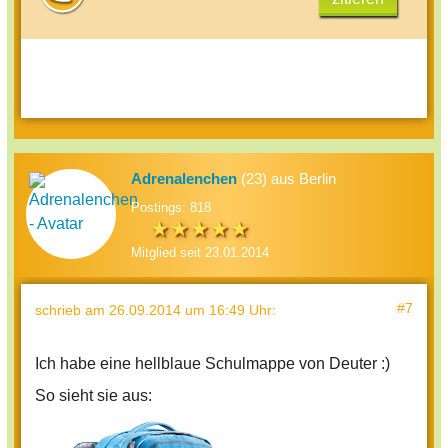
Adrenalenchen
(23) aus Berlin
Postings: 818
Mitglied seit 23.01.2014
#7
schrieb
am 26.09.2014 um 16:49 Uhr
:
Ich habe eine hellblaue Schulmappe von Deuter :)
So sieht sie aus: