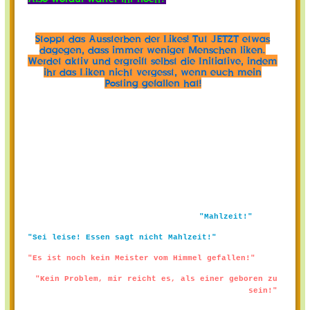
Stoppt das Aussterben der Likes! Tut JETZT etwas
dagegen, dass immer weniger Menschen liken.
Werdet aktiv und ergreift selbst die Initiative, indem
ihr das Liken nicht vergesst, wenn euch mein
Posting gefallen hat!
"Mahlzeit!"
"Sei leise! Essen sagt nicht Mahlzeit!"
"Es ist noch kein Meister vom Himmel gefallen!"
"Kein Problem, mir reicht es, als einer geboren zu
sein!"