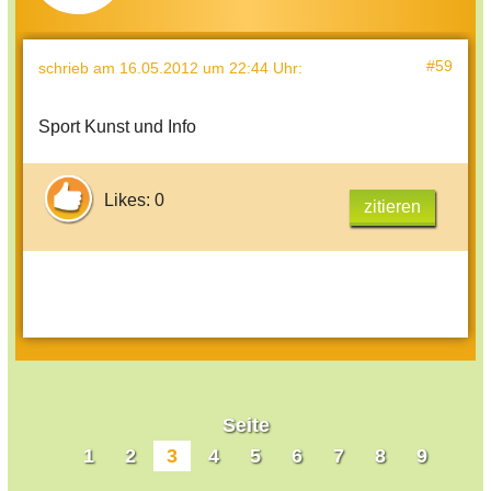
#59
schrieb
am 16.05.2012 um 22:44 Uhr
:
Sport Kunst und Info
Likes: 0
zitieren
Seite
1
2
3
4
5
6
7
8
9