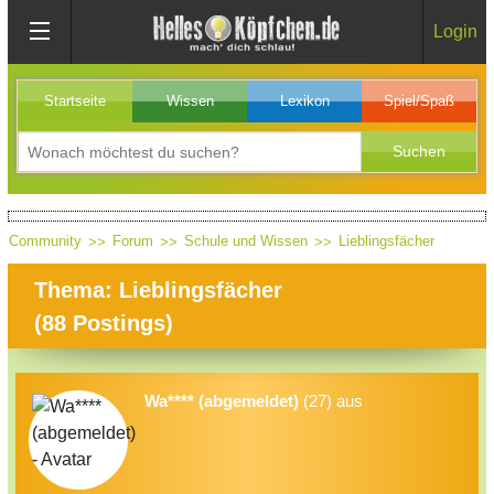
Login
Startseite
Wissen
Lexikon
Spiel/Spaß
Community
Forum
Schule und Wissen
Lieblingsfächer
Thema: Lieblingsfächer
(
88
Postings)
Wa**** (abgemeldet)
(27) aus