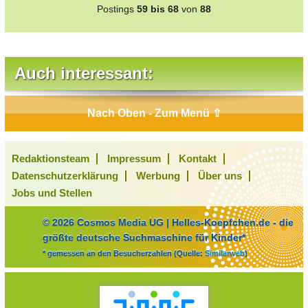
Postings
59 bis 68
von
88
Auch interessant:
Nach Oben - Zum Menü ⇧
Redaktionsteam
Impressum
Kontakt
Datenschutzerklärung
Werbung
Über uns
Jobs und Stellen
© 2026 Cosmos Media UG | Helles-Koepfchen.de - die
größte deutsche Suchmaschine für Kinder*
* gemessen an den Besucherzahlen (Quelle:
Similarweb
)