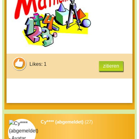
Likes: 1
zitieren
Cy**** (abgemeldet)
(27)