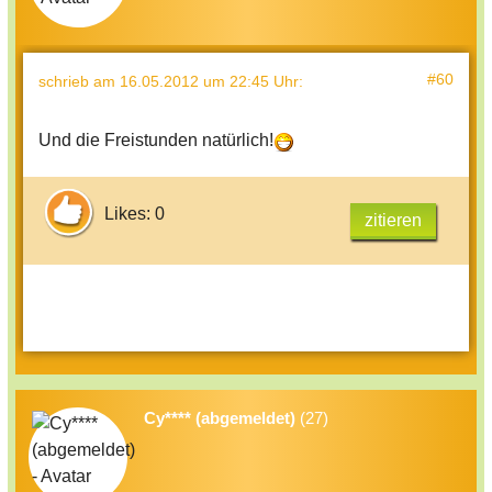
#60
schrieb
am 16.05.2012 um 22:45 Uhr
:
Und die Freistunden natürlich!
Likes: 0
zitieren
Cy**** (abgemeldet)
(27)