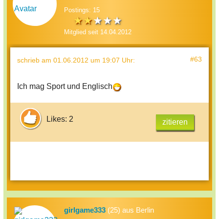
Postings: 15
Mitglied seit 14.04.2012
#63
schrieb
am 01.06.2012 um 19:07 Uhr
:
Ich mag Sport und Englisch
Likes: 2
zitieren
girlgame333
(25) aus Berlin