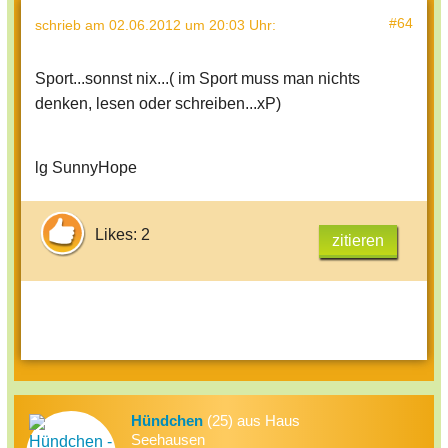
#64
schrieb
am 02.06.2012 um 20:03 Uhr
:
Sport...sonnst nix...( im Sport muss man nichts
denken, lesen oder schreiben...xP)
lg SunnyHope
Likes: 2
zitieren
Hündchen
(25) aus Haus
Seehausen