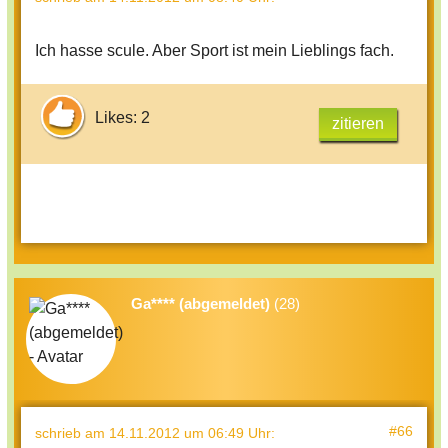
Ich hasse scule. Aber Sport ist mein Lieblings fach.
Likes: 2
zitieren
Ga**** (abgemeldet)
(28)
#66
schrieb
am 14.11.2012 um 06:49 Uhr
: