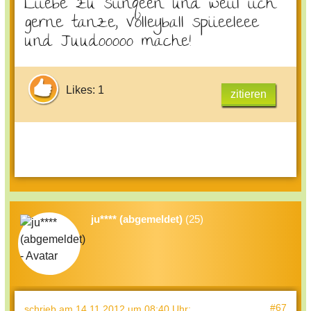
Liiebe zu siinqeen und weiil iich
gerne tanze, Volleyball spiieeleee
und Juudooooo mache!
Likes: 1
zitieren
ju**** (abgemeldet)
(25)
#67
schrieb
am 14.11.2012 um 08:40 Uhr
: