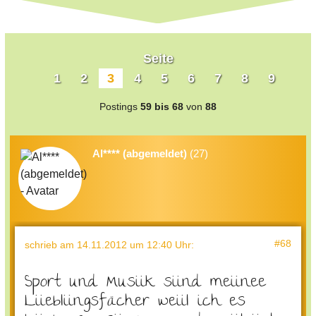
Seite
1
2
3
4
5
6
7
8
9
Postings
59 bis 68
von
88
Al**** (abgemeldet)
(27)
#68
schrieb
am 14.11.2012 um 12:40 Uhr
:
Sport und Musiik siind meiinee
Liiebliingsfächer weiil ich es