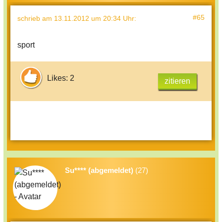
#65
schrieb
am 13.11.2012 um 20:34 Uhr
:
sport
Likes: 2
zitieren
Su**** (abgemeldet)
(27)