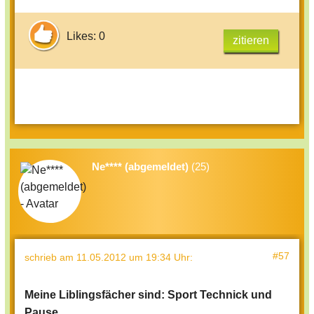
Likes: 0
zitieren
Ne**** (abgemeldet)
(25)
#57
schrieb
am 11.05.2012 um 19:34 Uhr
:
Meine Liblingsfächer sind: Sport Technick und
Pause