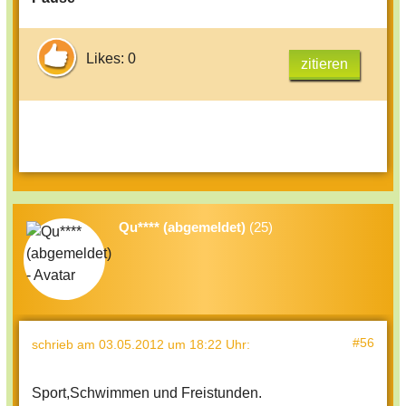
Likes: 0
zitieren
Qu**** (abgemeldet)
(25)
#56
schrieb
am 03.05.2012 um 18:22 Uhr
:
Sport,Schwimmen und Freistunden.