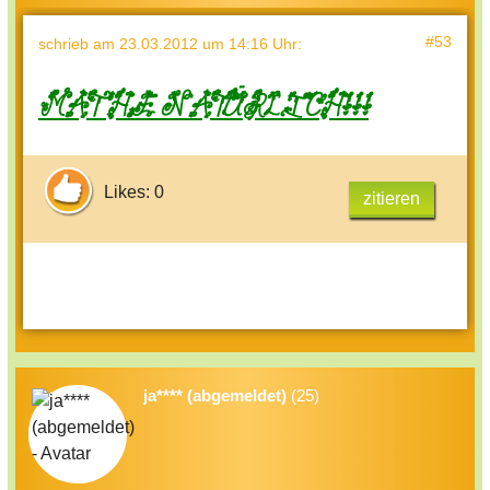
#53
schrieb
am 23.03.2012 um 14:16 Uhr
:
MATHE NATÜRLICH!!!
Likes: 0
zitieren
ja**** (abgemeldet)
(25)