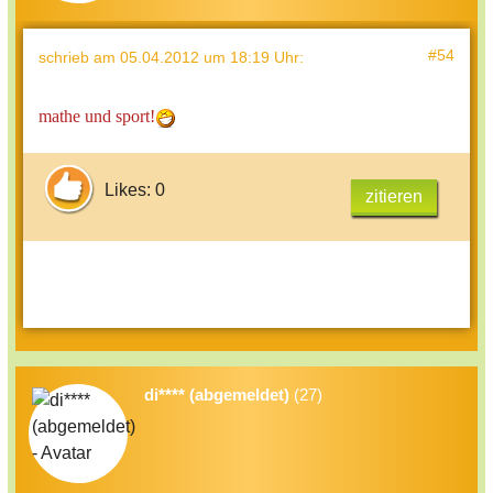
#54
schrieb
am 05.04.2012 um 18:19 Uhr
:
mathe und sport!
Likes: 0
zitieren
di**** (abgemeldet)
(27)