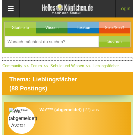
Login
Startseite
Wissen
Lexikon
Spiel/Spaß
Community
Forum
Schule und Wissen
Lieblingsfächer
Thema: Lieblingsfächer
(
88
Postings)
Wa**** (abgemeldet)
(27) aus