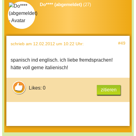
Do**** (abgemeldet)
(27)
#49
schrieb
am 12.02.2012 um 10:22 Uhr
:
spanisch ind englisch. ich liebe fremdsprachen!
hätte voll gerne italienisch!
Likes: 0
zitieren