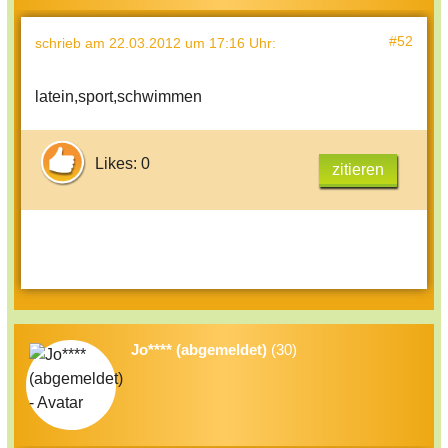
#52
schrieb
am 22.03.2012 um 17:16 Uhr
:
latein,sport,schwimmen
Likes: 0
zitieren
Jo**** (abgemeldet)
(30)