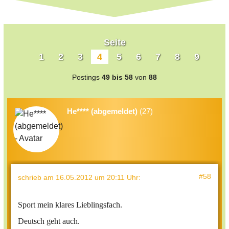
Seite
1
2
3
4
5
6
7
8
9
Postings
49 bis 58
von
88
He**** (abgemeldet)
(27)
#58
schrieb
am 16.05.2012 um 20:11 Uhr
:
Sport mein klares Lieblingsfach.
Deutsch geht auch.