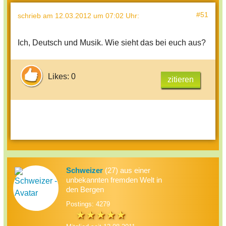
#51
schrieb
am 12.03.2012 um 07:02 Uhr
:
Ich, Deutsch und Musik. Wie sieht das bei euch aus?
Likes: 0
zitieren
Schweizer
(27) aus einer
unbekannten fremden Welt in
den Bergen
Postings: 4279