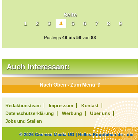
Seite
1
2
3
4
5
6
7
8
9
Postings
49 bis 58
von
88
Auch interessant:
Nach Oben - Zum Menü ⇧
Redaktionsteam
Impressum
Kontakt
Datenschutzerklärung
Werbung
Über uns
Jobs und Stellen
© 2026 Cosmos Media UG | Helles-Koepfchen.de - die