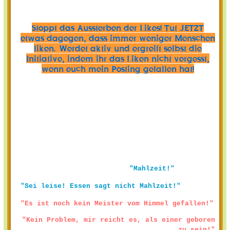
Stoppt das Aussterben der Likes! Tut JETZT
etwas dagegen, dass immer weniger Menschen
liken. Werdet aktiv und ergreift selbst die
Initiative, indem ihr das Liken nicht vergesst,
wenn euch mein Posting gefallen hat!
"Mahlzeit!"
"Sei leise! Essen sagt nicht Mahlzeit!"
"Es ist noch kein Meister vom Himmel gefallen!"
"Kein Problem, mir reicht es, als einer geboren
zu sein!"