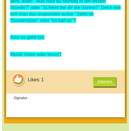
geht, wäre: "Was hast du Montag in der letzten
Stunde?" oder "Scheint bei dir die Sonne?" Denn wie
soll man das begründen außer "Steht im
Stundenplan" oder "Ist halt so"?
Also es geht los!
Musik hören oder lesen?
Likes: 1
zitieren
- Signatur -