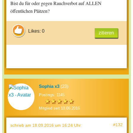
Bist du für oder gegen Rauchverbot auf ALLEN
öffentlichen Plätzen?
Likes: 0
zitieren
Sophia x3
(23)
Postings: 1145
Mitglied seit 18.06.2016
#132
schrieb
am 18.09.2016 um 16:24 Uhr
: