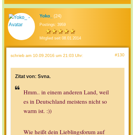
Yoko_
(24)
Postings: 3959
Mitglied seit 08.01.2014
#130
schrieb
am 10.09.2016 um 21:03 Uhr
:
Zitat von:
Svna.
Hmm.. in einem anderen Land, weil
es in Deutschland meistens nicht so
warm ist. :))
Wie heißt dein Lieblingsforum auf