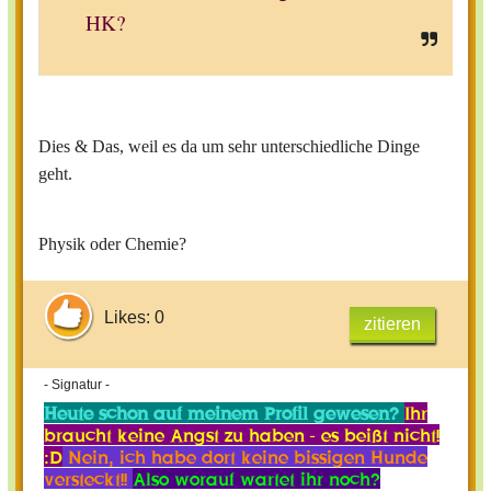
HK?
Dies & Das, weil es da um sehr unterschiedliche Dinge
geht.
Physik oder Chemie?
Likes: 0
zitieren
- Signatur -
Heute schon auf meinem Profil gewesen?
Ihr
braucht keine Angst zu haben - es beißt nicht!
:D
Nein, ich habe dort keine bissigen Hunde
versteckt!!
Also worauf wartet ihr noch?