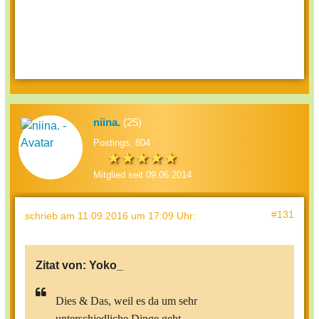
niina.
(25)
Postings: 804
Mitglied seit 09.06.2014
#131
schrieb
am 11.09.2016 um 17:09 Uhr
:
Zitat von:
Yoko_
Dies & Das, weil es da um sehr
unterschiedliche Dinge geht.