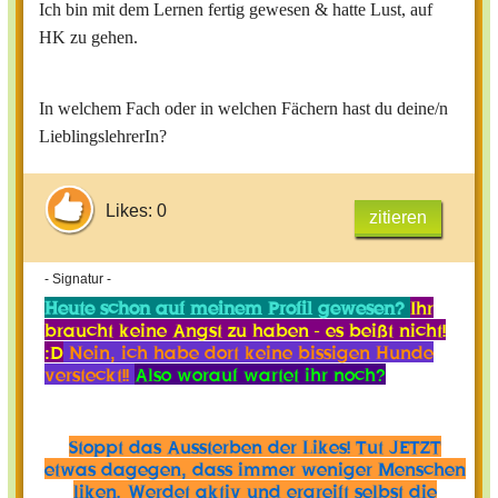
Ich bin mit dem Lernen fertig gewesen & hatte Lust, auf
HK zu gehen.
In welchem Fach oder in welchen Fächern hast du deine/n
LieblingslehrerIn?
Likes: 0
zitieren
- Signatur -
Heute schon auf meinem Profil gewesen?
Ihr
braucht keine Angst zu haben - es beißt nicht!
:D
Nein, ich habe dort keine bissigen Hunde
versteckt!!
Also worauf wartet ihr noch?
Stoppt das Aussterben der Likes! Tut JETZT
etwas dagegen, dass immer weniger Menschen
liken. Werdet aktiv und ergreift selbst die