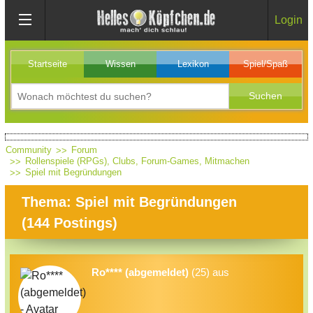
Login
Startseite
Wissen
Lexikon
Spiel/Spaß
Community
Forum
Rollenspiele (RPGs), Clubs, Forum-Games, Mitmachen
Spiel mit Begründungen
Thema: Spiel mit Begründungen
(
144
Postings)
Ro**** (abgemeldet)
(25) aus