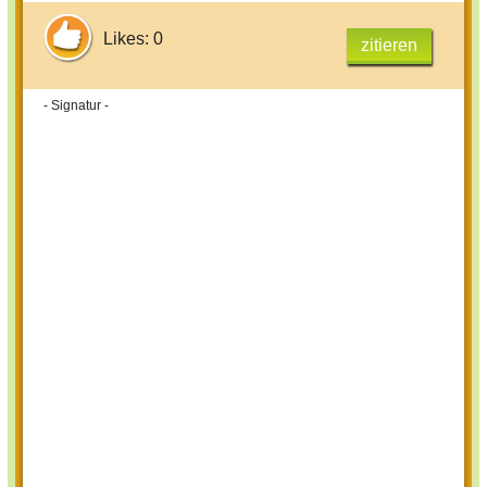
Likes: 0
zitieren
- Signatur -