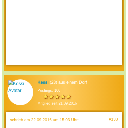
Kessi
(23) aus einem Dorf
Postings: 106
Mitglied seit 21.09.2016
#133
schrieb
am 22.09.2016 um 15:03 Uhr
: