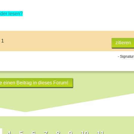
der lesen?
 1
zitieren
- Signatur
e einen Beitrag in dieses Forum!
4
5
6
7
8
9
10
11