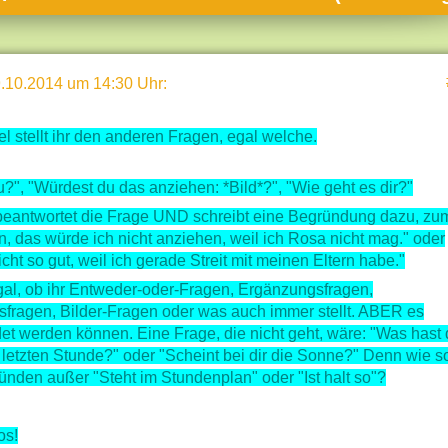
umne
sch & Natur
.10.2014 um 14:30 Uhr
:
llschaft & Politik
geber & Tipps
l stellt ihr den anderen Fragen, egal welche.
versum
u?", "Würdest du das anziehen: *Bild*?", "Wie geht es dir?"
st
beantwortet die Frage UND schreibt eine Begründung dazu, zu
hnik
n, das würde ich nicht anziehen, weil ich Rosa nicht mag." oder
icht so gut, weil ich gerade Streit mit meinen Eltern habe."
deruni
 egal, ob ihr Entweder-oder-Fragen, Ergänzungsfragen,
derlexikon
fragen, Bilder-Fragen oder was auch immer stellt. ABER es
gen und Antworten
t werden können. Eine Frage, die nicht geht, wäre: "Was hast 
 letzten Stunde?" oder "Scheint bei dir die Sonne?" Denn wie so
nden außer "Steht im Stundenplan" oder "Ist halt so"?
os!