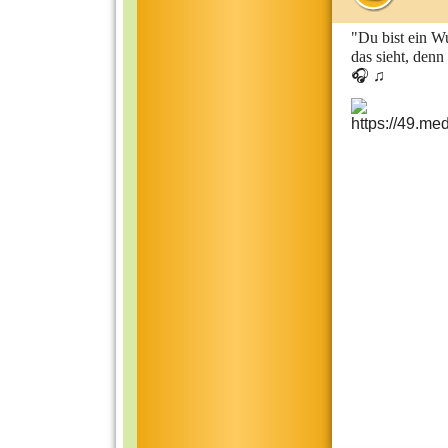
"Du bist ein W
das sieht, denn
🎧 ♫