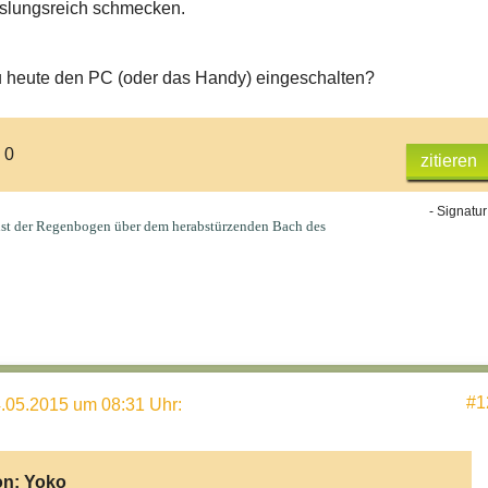
slungsreich schmecken.
 heute den PC (oder das Handy) eingeschalten?
 0
zitieren
- Signatur
ist der Regenbogen über dem herabstürzenden Bach des
#1
.05.2015 um 08:31 Uhr
:
on:
Yoko_