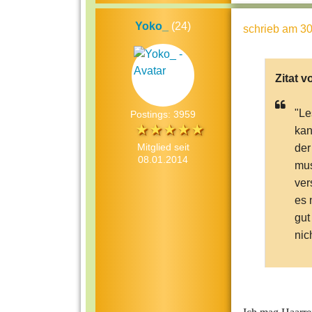
Yoko_
(24)
schrieb
am 30
Zitat v
"Le
Postings: 3959
kan
Mitglied seit
der
08.01.2014
mus
ver
es 
gut
nic
Was
Sc