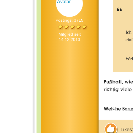
Postings: 3715
Ich
Mitglied seit
14.12.2013
ein
Wel
Fußball, wie
richtig viel
Welche Sorte 
Likes: