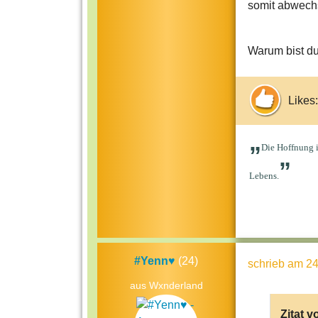
somit abwech
Warum bist du
Likes:
„
Die Hoffnung 
”
Lebens.
#Yenn♥
(24)
schrieb
am 24
aus Wxnderland
Zitat v