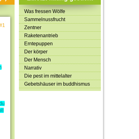
Mitmachen & Kreatives
Was fressen Wölfe
Bücher & Filme
Sammelnussfrucht
#1
Quiz-Spiele
Zentner
Raketenantrieb
Spiele & Ideen
Erntepuppen
Jugendreporter
Der körper
Der Mensch
Rezeptideen
m
Narrativ
Game-Tests
Die pest im mittelalter
Reisen, Events & Sport
Gebetshäuser im buddhismus
E-Cards
du
ll