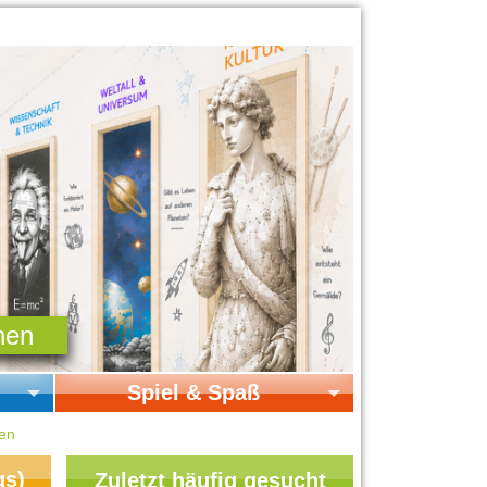
Spiel & Spaß
Startseite Spiel & Spaß
gen
Online-Spiele
gs)
Zuletzt häufig gesucht