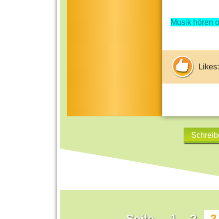
Musik hören o
Likes:
Schreib
Seite
1
2
3