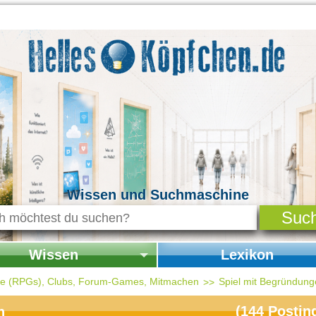
Wissen und Suchmaschine
Wissen
Lexikon
seite Wissen
Startseite Lexikon
ele (RPGs), Clubs, Forum-Games, Mitmachen
Spiel mit Begründun
chichte & Kultur
(
144
Postin
n