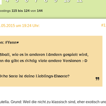
ostings
115 bis 124
von
144
#1
.05.2015 um 19:24 Uhr
:
on:
#Yenn♥
ßball, wie es in anderen Ländern gespielt wird,
n da gibt es richtig viele andere Versionen :-D
che Sorte ist deine Lieblings-Eissorte?
tella. Grund: Weil die nicht zu klassisch sind, eher exotisch un