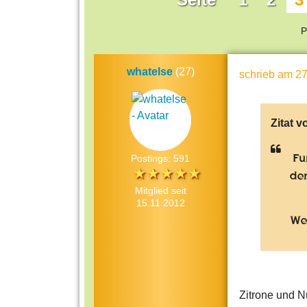
P
whatelse
(27)
schrieb
am 27
Zitat v
Fu
Postings: 591
den
Mitglied seit
15.11.2012
Wel
Zitrone und Nu