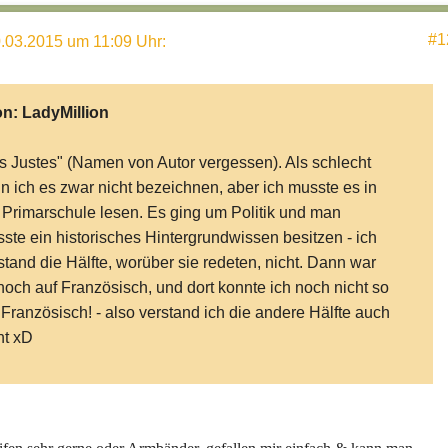
#1
.03.2015 um 11:09 Uhr
:
on:
LadyMillion
s Justes" (Namen von Autor vergessen). Als schlecht
n ich es zwar nicht bezeichnen, aber ich musste es in
 Primarschule lesen. Es ging um Politik und man
ste ein historisches Hintergrundwissen besitzen - ich
stand die Hälfte, worüber sie redeten, nicht. Dann war
noch auf Französisch, und dort konnte ich noch nicht so
 Französisch! - also verstand ich die andere Hälfte auch
ht xD
 ist dein Lieblingsaccessoire (Kleidung oder
hmuck?)