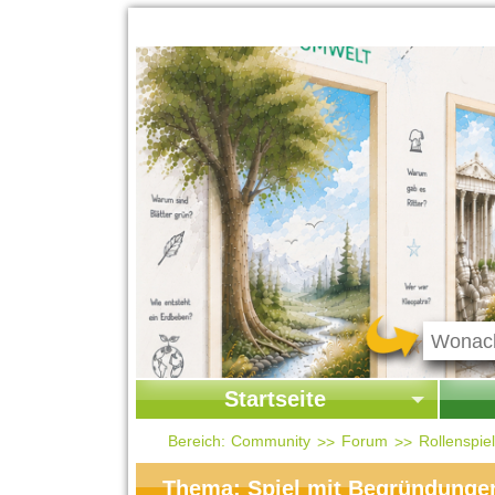
Startseite
Startseite
Start
Bereich:
Community
Forum
Rollenspi
Kontakt
Ges
Thema: Spiel mit Begründunge