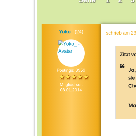
Yoko_
(24)
schrieb
am 23
Zitat v
Ja,
Postings: 3959
sie
Mitglied seit
Cha
08.01.2014
Mag