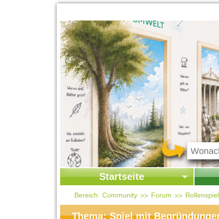
Startseite
Startseite
Start
Bereich:
Community
Forum
Rollenspi
Kontakt
Ges
Thema: Spiel mit Begründunge