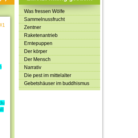
Mitmachen & Kreatives
Was fressen Wölfe
Bücher & Filme
Sammelnussfrucht
#1
Quiz-Spiele
Zentner
Raketenantrieb
Spiele & Ideen
Erntepuppen
Jugendreporter
Der körper
Der Mensch
Rezeptideen
m
Narrativ
Game-Tests
Die pest im mittelalter
Reisen, Events & Sport
Gebetshäuser im buddhismus
E-Cards
du
ll