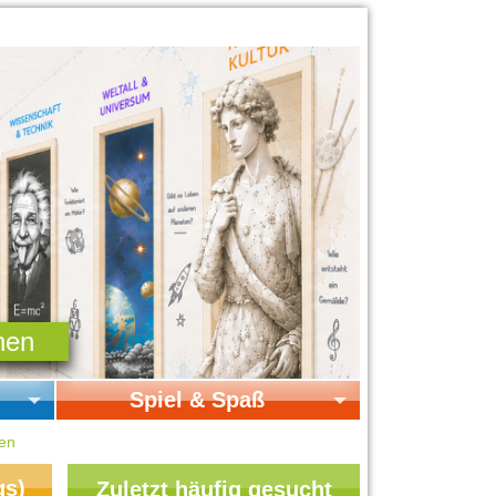
Spiel & Spaß
Startseite Spiel & Spaß
gen
Online-Spiele
gs)
Zuletzt häufig gesucht