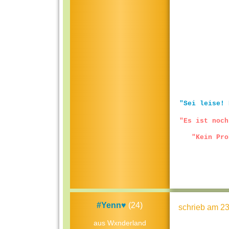
"Sei leise! 
"Es ist noch
"Kein Pro
#Yenn♥
(24)
schrieb
am 23
aus Wxnderland