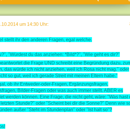
umne
sch & Natur
.10.2014 um 14:30 Uhr
:
llschaft & Politik
geber & Tipps
l stellt ihr den anderen Fragen, egal welche.
versum
u?", "Würdest du das anziehen: *Bild*?", "Wie geht es dir?"
st
beantwortet die Frage UND schreibt eine Begründung dazu, zu
hnik
n, das würde ich nicht anziehen, weil ich Rosa nicht mag." oder
icht so gut, weil ich gerade Streit mit meinen Eltern habe."
deruni
 egal, ob ihr Entweder-oder-Fragen, Ergänzungsfragen,
derlexikon
fragen, Bilder-Fragen oder was auch immer stellt. ABER es
gen und Antworten
t werden können. Eine Frage, die nicht geht, wäre: "Was hast 
 letzten Stunde?" oder "Scheint bei dir die Sonne?" Denn wie so
nden außer "Steht im Stundenplan" oder "Ist halt so"?
os!