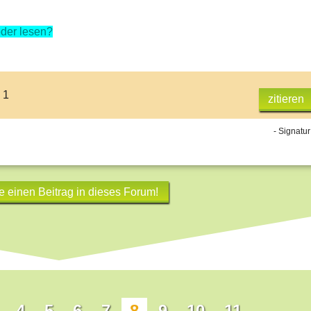
der lesen?
 1
zitieren
- Signatur
e einen Beitrag in dieses Forum!
4
5
6
7
8
9
10
11