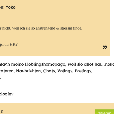
on:
Yoko_
 nicht, weil ich sie so anstrengend & stressig finde.
st du HK?
infach meine Lieblingshomepage, weil sie alles hat...nett
atoren, Nachrichten, Chats, Votings, Postings,
.
ologie?
 0
zitieren