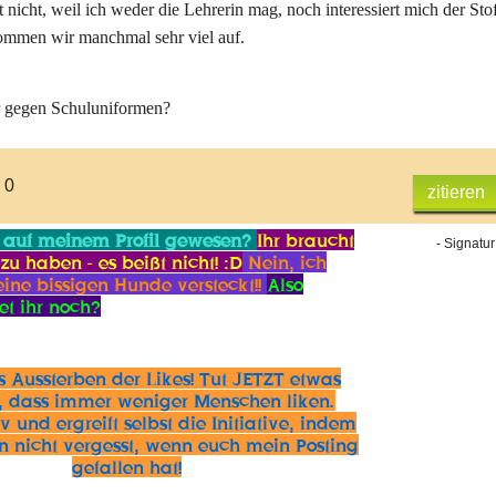
 nicht, weil ich weder die Lehrerin mag, noch interessiert mich der Stof
mmen wir manchmal sehr viel auf.
er gegen Schuluniformen?
 0
zitieren
 auf meinem Profil gewesen?
Ihr braucht
- Signatur
zu haben - es beißt nicht! :D
Nein, ich
ine bissigen Hunde versteckt!!
Also
et ihr noch?
s Aussterben der Likes! Tut JETZT etwas
 dass immer weniger Menschen liken.
 und ergreift selbst die Initiative, indem
en nicht vergesst, wenn euch mein Posting
gefallen hat!