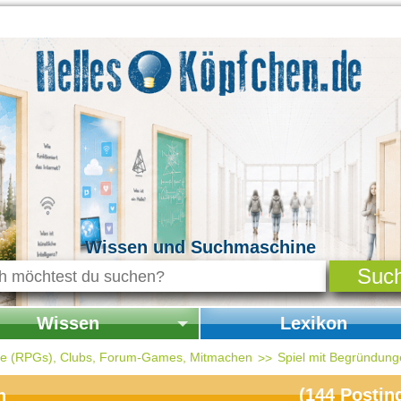
Wissen und Suchmaschine
Wissen
Lexikon
seite Wissen
Startseite Lexikon
ele (RPGs), Clubs, Forum-Games, Mitmachen
Spiel mit Begründun
chichte & Kultur
(
144
Postin
n