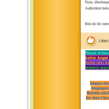
Nein, überhaupt
Außerdem beko
Bist du für od
Likes:
Heute schon
keine Angst 
habe dort ke
worauf wart
Stoppt da
dagegen,
Werdet aktiv
ihr das Lik