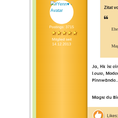
Zitat v
Postings: 3715
Eher
Mitglied seit
14.12.2013
Mag
Ja, Hk ist e
Leute, Moder
Pinnwände..
Magst du Bi
Likes: