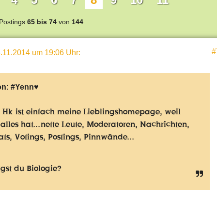
Postings
65 bis 74
von
144
#
.11.2014 um 19:06 Uhr
:
on:
#Yenn♥
 Hk ist einfach meine Lieblingshomepage, weil
 alles hat...nette Leute, Moderatoren, Nachrichten,
ts, Votings, Postings, Pinnwände...
st du Biologie?