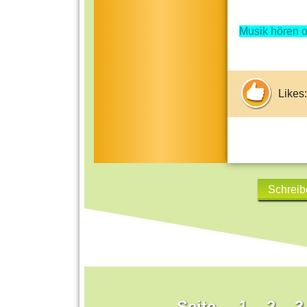
Musik hören o
Likes:
Schreib
Seite
1
2
3