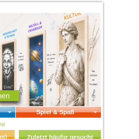
Spiel & Spaß
Startseite Spiel & Spaß
pg)
Online-Spiele
gs)
Zuletzt häufig gesucht