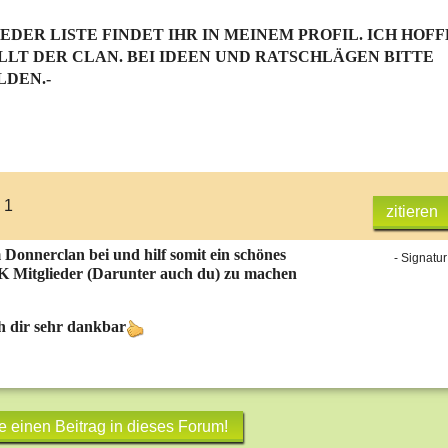
IEDER LISTE FINDET IHR IN MEINEM PROFIL. ICH HOFF
LT DER CLAN. BEI IDEEN UND RATSCHLÄGEN BITTE
LDEN.-
 1
zitieren
m Donnerclan bei und hilf somit ein schönes
- Signatur
K Mitglieder (Darunter auch du) zu machen
h dir sehr dankbar
e einen Beitrag in dieses Forum!