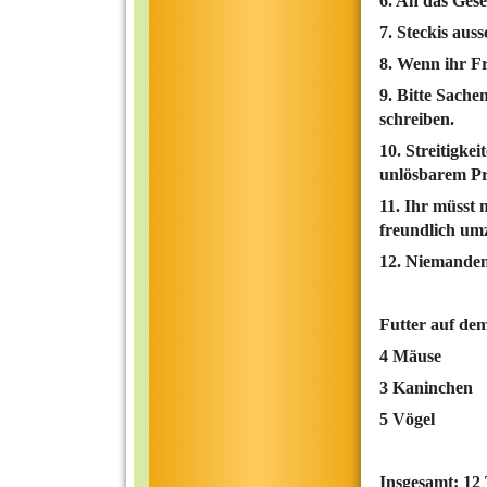
6. An das Gese
7. Steckis auss
8. Wenn ihr Fr
9. Bitte Sache
schreiben.
10. Streitigke
unlösbarem Pr
11. Ihr müsst 
freundlich um
12. Niemanden
Futter auf de
4 Mäuse
3 Kaninchen
5 Vögel
Insgesamt: 12 