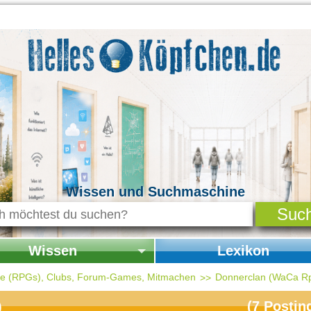
Wissen und Suchmaschine
Wissen
Lexikon
seite Wissen
Startseite Lexikon
ele (RPGs), Clubs, Forum-Games, Mitmachen
Donnerclan (WaCa R
chichte & Kultur
(
7
Postin
)