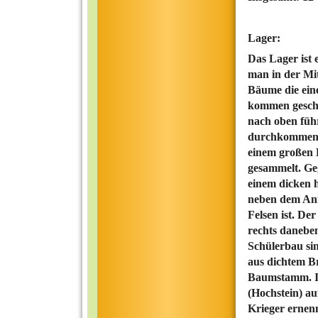
Lager:
Das Lager ist 
man in der Mit
Bäume die eine
kommen geschüt
nach oben füh
durchkommen d
einem großen 
gesammelt. Geg
einem dicken 
neben dem Anf
Felsen ist. De
rechts danebe
Schülerbau sin
aus dichtem Br
Baumstamm. In 
(Hochstein) a
Krieger ernen