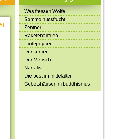
Mitmachen & Kreatives
Was fressen Wölfe
Bücher & Filme
Sammelnussfrucht
#1
Quiz-Spiele
Zentner
Raketenantrieb
Spiele & Ideen
n
Erntepuppen
Jugendreporter
Der körper
Der Mensch
Rezeptideen
Narrativ
Game-Tests
Die pest im mittelalter
Reisen, Events & Sport
Gebetshäuser im buddhismus
E-Cards