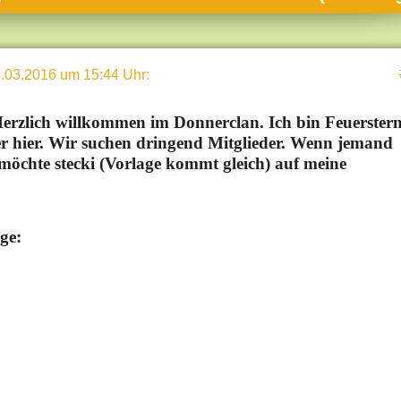
umne
sch & Natur
.03.2016 um 15:44 Uhr
:
llschaft & Politik
geber & Tipps
erzlich willkommen im Donnerclan. Ich bin Feuerster
r hier. Wir suchen dringend Mitglieder. Wenn jemand
versum
öchte stecki (Vorlage kommt gleich) auf meine
st
hnik
ge:
deruni
derlexikon
gen und Antworten