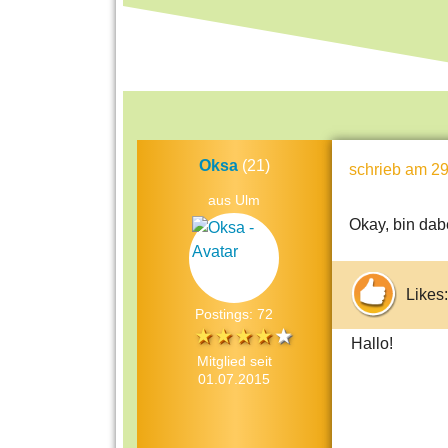
Oksa
(21)
schrieb
am 29
aus Ulm
Okay, bin dab
Likes:
Postings: 72
Hal
Mitglied seit
01.07.2015