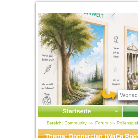
Startseite
Startseite
Start
Bereich:
Community
Forum
Rollenspi
Kontakt
Ges
Thema: Donnerclan (WaCa Rpg