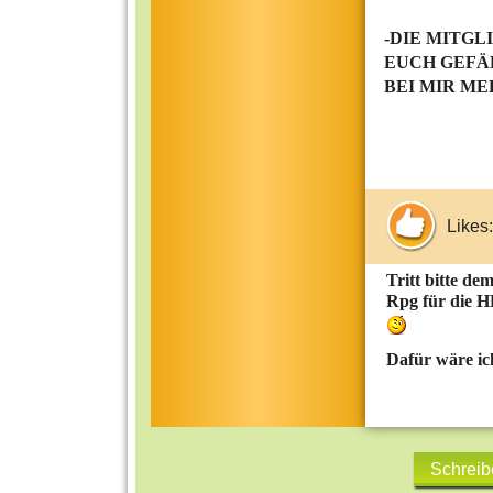
-DIE MITGL
EUCH GEFÄL
BEI MIR ME
Likes:
Tritt bitte de
Rpg für die H
Dafür wäre ic
Schreib