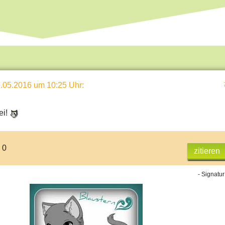
.05.2016 um 10:25 Uhr
:
ei!
 0
zitieren
lo!
- Signatur