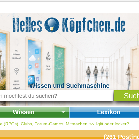
Wissen und Suchmaschine
Wissen
Lexikon
seite Wissen
Startseite Lexikon
ele (RPGs), Clubs, Forum-Games, Mitmachen
Igitt oder lecker?
chichte & Kultur
(
261
Postin