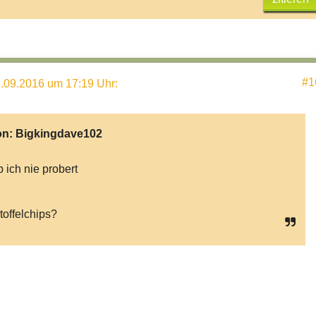
#1
.09.2016 um 17:19 Uhr
:
on:
Bigkingdave102
 ich nie probert
toffelchips?