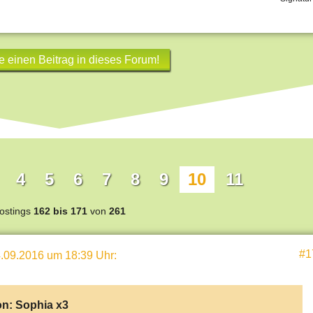
e einen Beitrag in dieses Forum!
4
5
6
7
8
9
10
11
ostings
162 bis 171
von
261
#1
.09.2016 um 18:39 Uhr
:
on:
Sophia x3