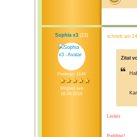
Sophia x3
(23)
schrieb
am 24
Zitat v
Hab
Postings: 1145
Mitglied seit
Kar
18.06.2016
Lecker
Pudding?