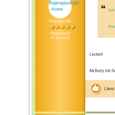
Lec
Postings: 346
Fro
Mitglied seit
27.08.2013
Lecker!
Mcflurry mit 
Likes: