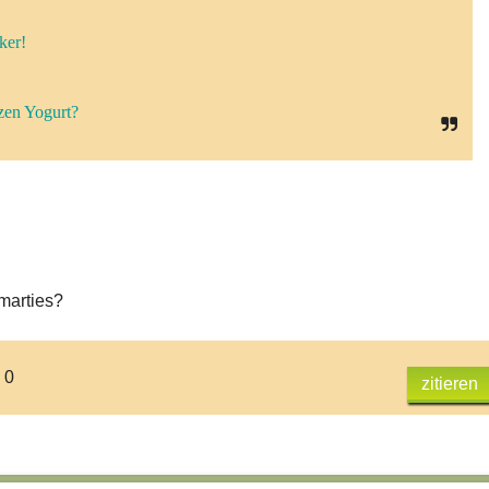
ker!
zen Yogurt?
Smarties?
 0
zitieren