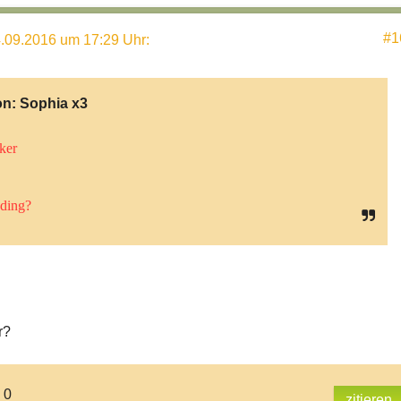
#1
.09.2016 um 17:29 Uhr
:
on:
Sophia x3
ker
ding?
r?
 0
zitieren