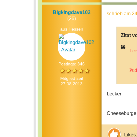
Bigkingdave102
schrieb
am 24
(26)
aus Hessen
Zitat v
Lec
Postings: 346
Pud
Mitglied seit
27.08.2013
Lecker!
Cheeseburge
Likes: