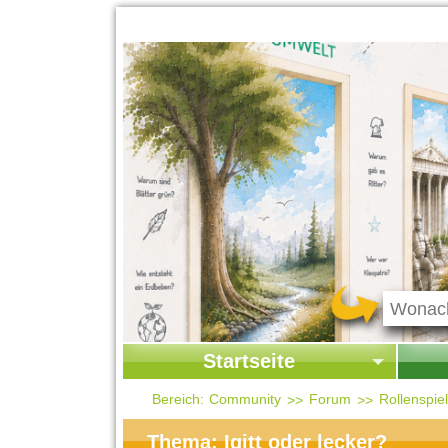
Startseite
Startseite
Start
Bereich:
Community
Forum
Rollenspi
Kontakt
Ges
Thema: Igitt oder lecker?