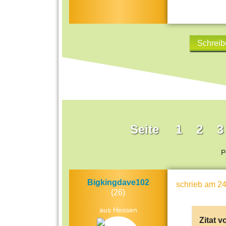
Schreib
Seite
1
2
3
P
Bigkingdave102
schrieb
am 24
(26)
aus Hessen
Zitat v