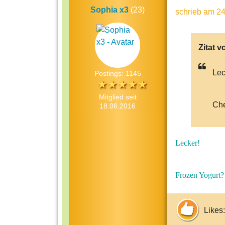
Sophia x3
(23)
schrieb
am 24
Zitat v
Lec
Postings: 1145
Mitglied seit
Ch
18.06.2016
Lecker!
Frozen Yogurt?
Likes: