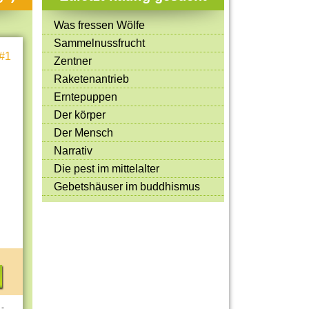
Mitmachen & Kreatives
Was fressen Wölfe
Bücher & Filme
Sammelnussfrucht
#1
Quiz-Spiele
Zentner
Raketenantrieb
Spiele & Ideen
Erntepuppen
Jugendreporter
Der körper
Der Mensch
Rezeptideen
Narrativ
Game-Tests
Die pest im mittelalter
Reisen, Events & Sport
Gebetshäuser im buddhismus
E-Cards
 -