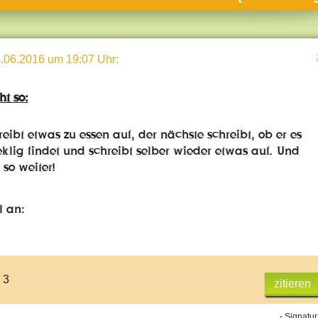
umne
sch & Natur
.06.2016 um 19:07 Uhr
:
llschaft & Politik
geber & Tipps
ht so:
versum
ibt etwas zu essen auf, der nächste schreibt, ob er es
st
eklig findet und schreibt selber wieder etwas auf. Und
hnik
so weiter!
deruni
l an:
derlexikon
gen und Antworten
 3
zitieren
- Signatur