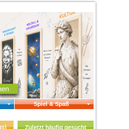
Spiel & Spaß
Startseite Spiel & Spaß
Online-Spiele
gs)
Zuletzt häufig gesucht