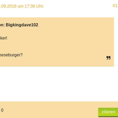
#1
.09.2016 um 17:36 Uhr
:
on:
Bigkingdave102
ker!
eeseburger?
 0
zitieren