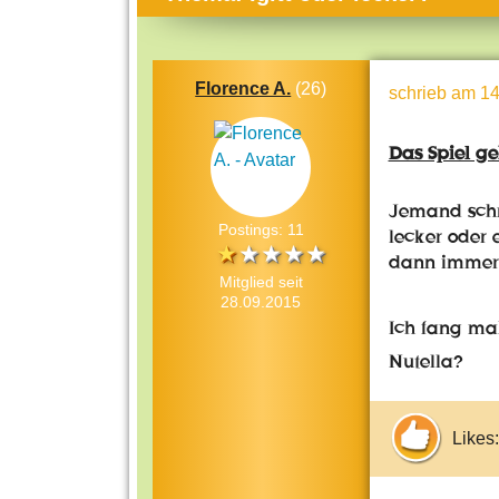
Themen-Specials
Kol
Häufig gesucht
Men
Florence A.
(26)
schrieb
am 14
Beliebte Artikel
Gese
Rat
Das Spiel ge
Uni
Jemand schre
Kun
Postings: 11
lecker oder 
Tec
dann immer 
Mitglied seit
Kin
28.09.2015
Ich fang ma
Län
Nutella?
Fra
Likes: