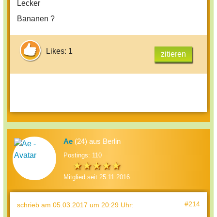
Lecker
Bananen ?
Likes: 1
zitieren
Ae
(24) aus Berlin
Postings: 110
Mitglied seit 25.11.2016
#214
schrieb
am 05.03.2017 um 20:29 Uhr
: