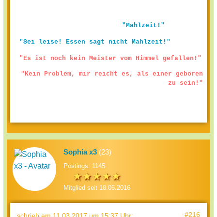
"Mahlzeit!"
"Sei leise! Essen sagt nicht Mahlzeit!"
"Es ist noch kein Meister vom Himmel gefallen!"
"Kein Problem, mir reicht es, als einer geboren
zu sein!"
Sophia x3
(23)
Postings: 1145
Mitglied seit 18.06.2016
#216
schrieb
am 11.03.2017 um 15:37 Uhr
: