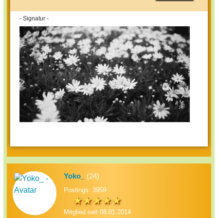
- Signatur -
Yoko_
(24)
Postings: 3959
Mitglied seit 08.01.2014