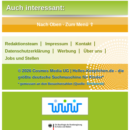
Auch interessant:
Nach Oben - Zum Menü ⇧
Redaktionsteam
Impressum
Kontakt
Datenschutzerklärung
Werbung
Über uns
Jobs und Stellen
© 2026 Cosmos Media UG | Helles-Koepfchen.de - die
größte deutsche Suchmaschine für Kinder*
* gemessen an den Besucherzahlen (Quelle:
Similarweb
)