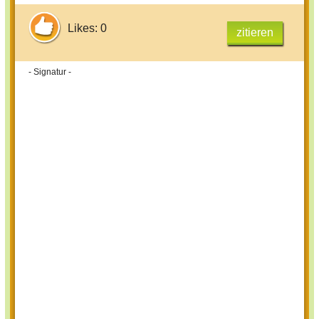
Likes: 0
zitieren
- Signatur -