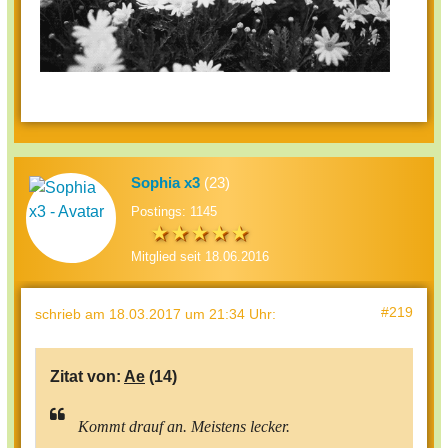
Sophia x3
(23)
Postings: 1145
Mitglied seit 18.06.2016
#219
schrieb
am 18.03.2017 um 21:34 Uhr
:
Zitat von:
Ae
(14)
Kommt drauf an. Meistens lecker.