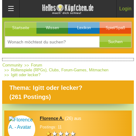
Login
Startseite
Wissen
Lexikon
Spiel/Spaß
Community
Forum
Rollenspiele (RPGs), Clubs, Forum-Games, Mitmachen
Igitt oder lecker?
Thema: Igitt oder lecker?
(
261
Postings)
Florence A.
(26) aus
Postings: 11