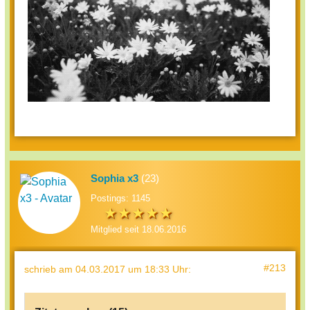
Sophia x3
(23)
Postings: 1145
Mitglied seit 18.06.2016
#213
schrieb
am 04.03.2017 um 18:33 Uhr
: