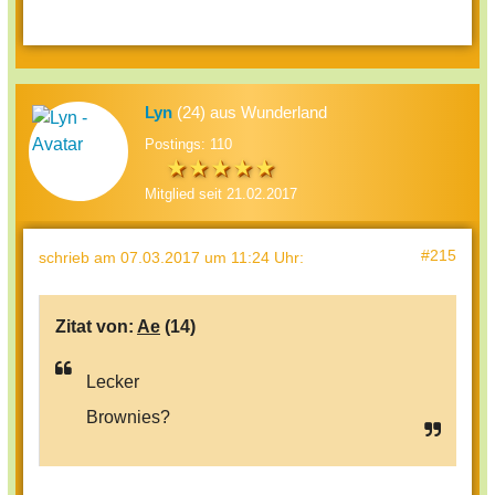
Lyn
(24) aus Wunderland
Postings: 110
Mitglied seit 21.02.2017
#215
schrieb
am 07.03.2017 um 11:24 Uhr
:
Zitat von:
Ae
(14)
Lecker
Brownies?