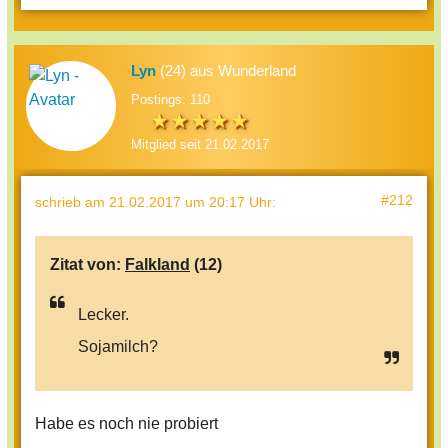
Lyn
(24) aus Wunderland
Postings: 110
Mitglied seit 21.02.2017
#212
schrieb
am 21.02.2017 um 20:17 Uhr
:
Zitat von:
Falkland
(12)
Lecker.
Sojamilch?
Habe es noch nie probiert