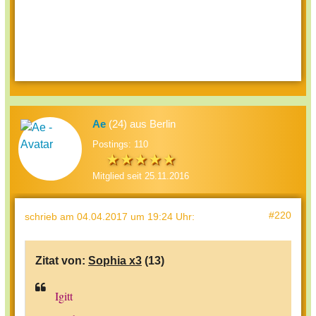
Ae
(24) aus Berlin
Postings: 110
Mitglied seit 25.11.2016
#220
schrieb
am 04.04.2017 um 19:24 Uhr
:
Zitat von:
Sophia x3
(13)
Igitt