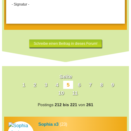
- Signatur -
Schreibe einen Beitrag in dieses Forum!
Seite
1
2
3
4
5
6
7
8
9
10
11
Postings
212 bis 221
von
261
Sophia x3
(23)