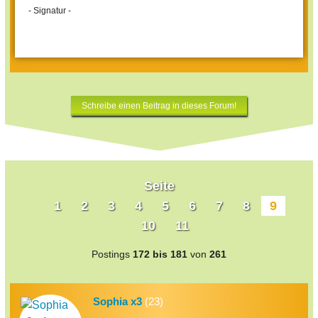
- Signatur -
Schreibe einen Beitrag in dieses Forum!
Seite
1
2
3
4
5
6
7
8
9
10
11
Postings
172 bis 181
von
261
Sophia x3
(23)