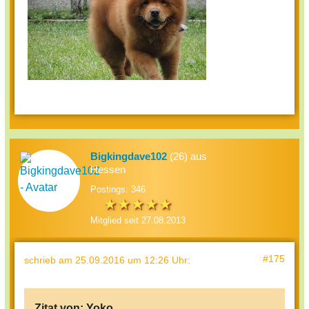
Bigkingdave102
(26) aus
Hessen
Postings: 346
Mitglied seit 27.08.2013
#175
schrieb
am 25.09.2016 um 12:26 Uhr
:
Zitat von:
Yoko_