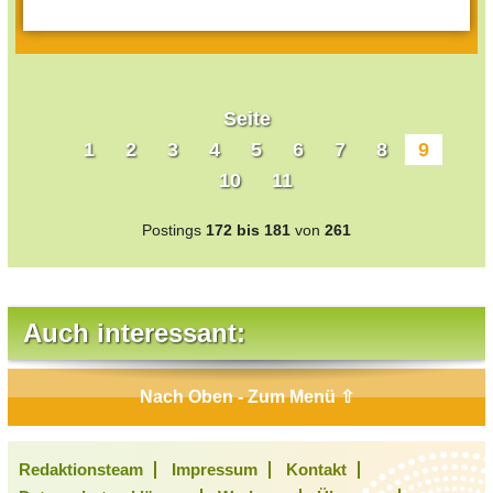
Seite
1
2
3
4
5
6
7
8
9
10
11
Postings
172 bis 181
von
261
Auch interessant:
Nach Oben - Zum Menü ⇧
Redaktionsteam
Impressum
Kontakt