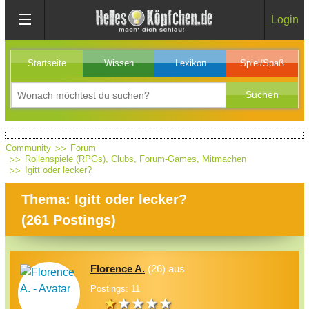
Login
Startseite
Wissen
Lexikon
Spiel/Spaß
Community
Forum
Rollenspiele (RPGs), Clubs, Forum-Games, Mitmachen
Igitt oder lecker?
Thema: Igitt oder lecker?
(
261
Postings)
Florence A.
(26) aus
Postings: 11