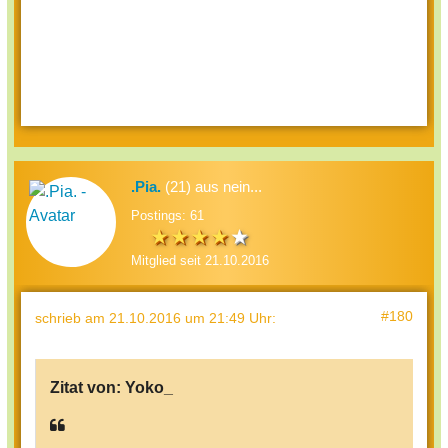
.Pia.
(21) aus nein...
Postings: 61
Mitglied seit 21.10.2016
#180
schrieb
am 21.10.2016 um 21:49 Uhr
:
Zitat von:
Yoko_