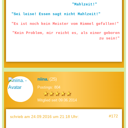
"Mahlzeit!"
"Sei leise! Essen sagt nicht Mahlzeit!"
"Es ist noch kein Meister vom Himmel gefallen!"
"Kein Problem, mir reicht es, als einer geboren
zu sein!"
niina.
(25)
Postings: 804
Mitglied seit 09.06.2014
#172
schrieb
am 24.09.2016 um 21:18 Uhr
: