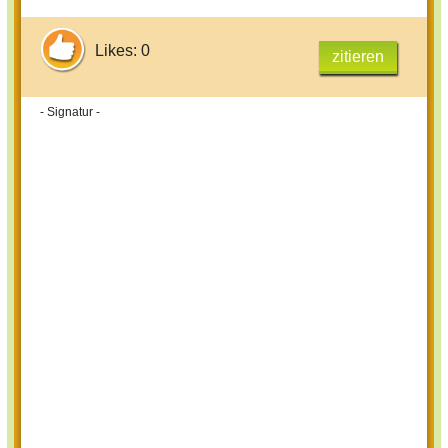
Likes: 0
zitieren
- Signatur -