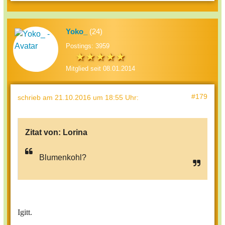
Yoko_
(24)
Postings: 3959
Mitglied seit 08.01.2014
#179
schrieb
am 21.10.2016 um 18:55 Uhr
:
Zitat von:
Lorina
Blumenkohl?
Igitt.