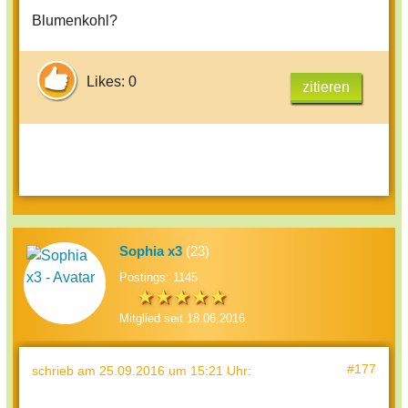
Blumenkohl?
Likes: 0
zitieren
Sophia x3
(23)
Postings: 1145
Mitglied seit 18.06.2016
#177
schrieb
am 25.09.2016 um 15:21 Uhr
: