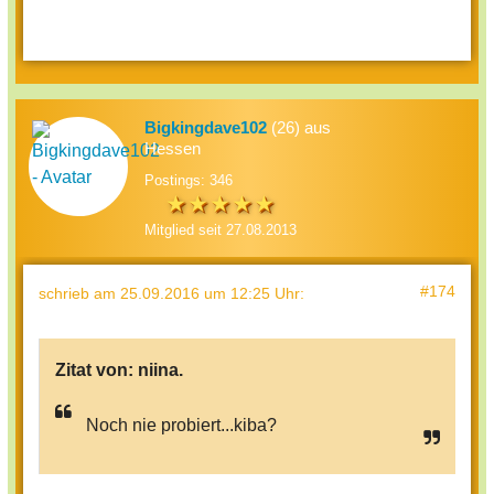
Bigkingdave102
(26) aus
Hessen
Postings: 346
Mitglied seit 27.08.2013
#174
schrieb
am 25.09.2016 um 12:25 Uhr
:
Zitat von:
niina.
Noch nie probiert...kiba?