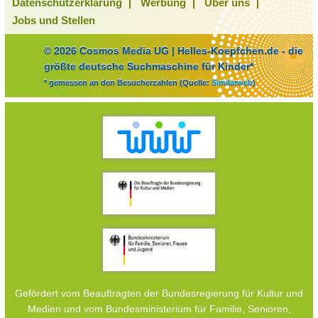
Datenschutzerklärung
Werbung
Über uns
Jobs und Stellen
© 2026 Cosmos Media UG | Helles-Koepfchen.de - die
größte deutsche Suchmaschine für Kinder*
* gemessen an den Besucherzahlen (Quelle:
Similarweb
)
Gefördert vom Beauftragten der Bundesregierung für Kultur und
Medien und vom Bundesministerium für Familie, Senioren,