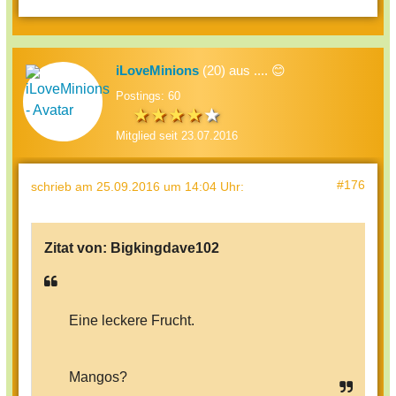
iLoveMinions
(20) aus .... 😊
Postings: 60
Mitglied seit 23.07.2016
#176
schrieb
am 25.09.2016 um 14:04 Uhr
:
Zitat von:
Bigkingdave102
Eine leckere Frucht.
Mangos?