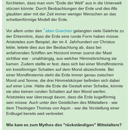
fürchteten, dass man vom "Ende der Welt" aus in die Unterwelt
stürzen könnte. Durch Beobachtungen der Erde und des Alls
glaubten aber mit der Zeit immer weniger Menschen an das
scheibenförmige Modell der Erde.
Vor allem unter den
alten Griechen
gelangten viele Gelehrte zu
der Erkenntnis, dass die Erde eine runde Form haben müsse.
Aristoteles zum Beispiel, der im 4. Jahrhundert vor Christus
lebte, leitete dies aus der Beobachtung ab, dass bei
anfahrenden Schiffen am Horizont immer zuerst der Mast
sichtbar war - unabhängig, aus welcher Himmelsrichtung sie
kamen. Zudem stellte er fest, dass sich bei einer Mondfinsternis
ein kreisförmiger Schatten auf dem Mond abzeichnete. Bei
einer Mondfinsternis steht die Erde immer genau zwischen
Mond und Sonne, die drei Himmelskörper befinden sich dabei
auf einer Linie. Hätte die Erde die Gestalt einer Scheibe, könnte
sie also keinen runden Schatten auf den Mond werfen.
Aristoteles war überzeugt davon, dass die Erde kugelförmig
sein müsse. Auch unter den Geistlichen des Mittelalters - wie
dem Theologen Thomas von Aquin - war die Vorstellung einer
Erdkugel bereits weit verbreitet.
Wie kam es zum Mythos des "rückständigen" Mittelalters?