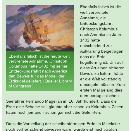
Ebenfalls falsch ist die
weit verbreitete
Annahme, die
Entdeckungsfahrt
Christoph Kolumbus'
nach Amerika im Jahre
1492 hätte
entscheidend zur
Aufklärung beigetragen,
Ebenfalls falsch ist die heute weit
dass die Erde
verbreitete Annahme, Christoph
kugelförmig ist. Um auf
Columbus hätte 1492 mit seiner
diese Art einen sicheren
Entdeckungsfahrt nach Amerika
Beweis zu liefern, hätte
den Beweis für das Modell der
er die Welt vollständig
Erdkugel geliefert. (Quelle: Library
umsegeln müssen. Zum
of Congress )
ersten Mal gelang dies
dem portugiesischen
Seefahrer Fernando Magellan im 16. Jahrhundert. Dass die
Erde eine Scheibe sei, glaubte aber schon zu Kolumbus' Zeiten
kaum noch jemand - schon gar nicht die Gelehrten.
Dass die Vorstellung der scheibenförmigen Erde im Mittelalter
noch vorherrschend gewesen wäre, wurde erst nachträglich