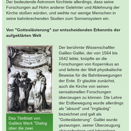
Der bedeutende Astronom fürchtete allerdings, dass seine
Forschungen auf Hohn anderer Gelehrter und Ablehnung der
Kirche stoßen würden, und weihte nur wenige Menschen in
seine bahnbrechenden Studien zum Sonnensystem ein.
Von "Gotteslästerung" zur entscheidenden Erkenntis der
aufgeklärten Welt
Der berühmte Wissenschaftler
Galileo Galilei, der von 1564 bis
1642 lebte, knüpfte an die
Forschungen von Kopernikus an
und lieferte der Welt physikalische
Beweise für die Bahnbewegungen
der Erde. Er glaubte zunächst,
auch die Kirche von seinen
sensationellen Forschungen
überzeugen zu können. Die Lehre
der Erdbewegung wurde allerdings
als "absurd" und "irrgläubig"
bezeichnet und galt als
Das Titelblatt von
"Gotteslästerung". Galilei wurde
Galileis Werk "Dialog
gezwungen, seiner Überzeugung
über die zwei
abzuschwören und lebenslang