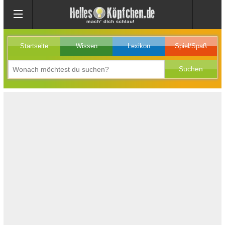
Startseite
Wissen
Lexikon
Spiel/Spaß