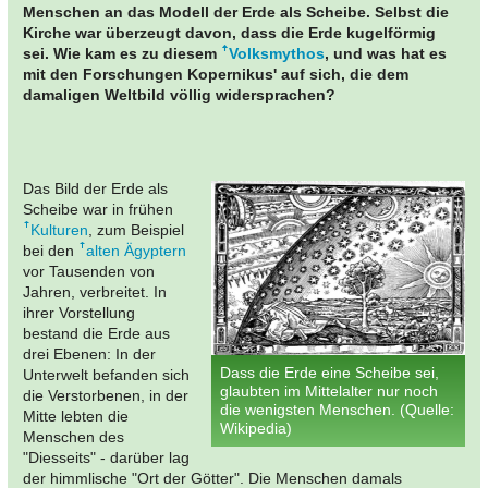
Menschen an das Modell der Erde als Scheibe. Selbst die
Kirche war überzeugt davon, dass die Erde kugelförmig
sei. Wie kam es zu diesem
Volksmythos
, und was hat es
mit den Forschungen Kopernikus' auf sich, die dem
damaligen Weltbild völlig widersprachen?
Das Bild der Erde als
Scheibe war in frühen
Kulturen
, zum Beispiel
bei den
alten Ägyptern
vor Tausenden von
Jahren, verbreitet. In
ihrer Vorstellung
bestand die Erde aus
drei Ebenen: In der
Dass die Erde eine Scheibe sei,
Unterwelt befanden sich
glaubten im Mittelalter nur noch
die Verstorbenen, in der
die wenigsten Menschen. (Quelle:
Mitte lebten die
Wikipedia)
Menschen des
"Diesseits" - darüber lag
der himmlische "Ort der Götter". Die Menschen damals