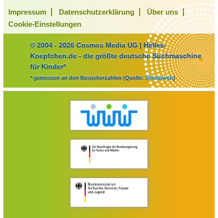
Impressum
Datenschutzerklärung
Über uns
Cookie-Einstellungen
© 2004 - 2026 Cosmos Media UG | Helles-
Koepfchen.de - die größte deutsche Suchmaschine
für Kinder*
* gemessen an den Besucherzahlen (Quelle:
Similarweb
)