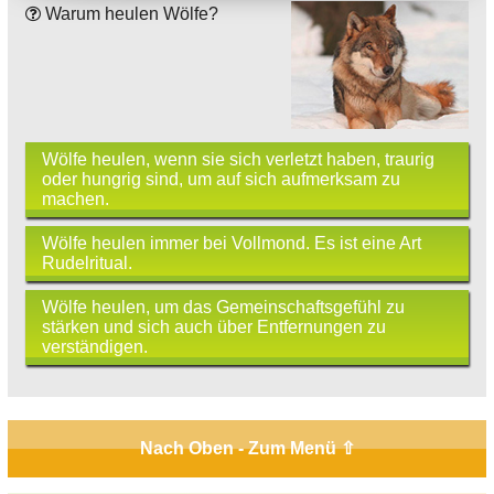
Warum heulen Wölfe?
Wölfe heulen, wenn sie sich verletzt haben, traurig
oder hungrig sind, um auf sich aufmerksam zu
machen.
Wölfe heulen immer bei Vollmond. Es ist eine Art
Rudelritual.
Wölfe heulen, um das Gemeinschaftsgefühl zu
stärken und sich auch über Entfernungen zu
verständigen.
Nach Oben - Zum Menü ⇧