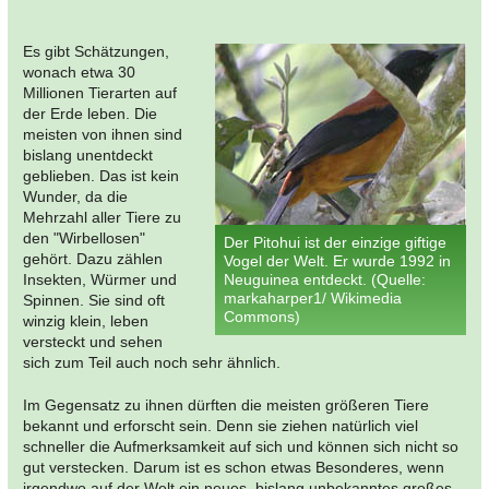
Es gibt Schätzungen,
wonach etwa 30
Millionen Tierarten auf
der Erde leben. Die
meisten von ihnen sind
bislang unentdeckt
geblieben. Das ist kein
Wunder, da die
Mehrzahl aller Tiere zu
den "Wirbellosen"
Der Pitohui ist der einzige giftige
gehört. Dazu zählen
Vogel der Welt. Er wurde 1992 in
Insekten, Würmer und
Neuguinea entdeckt. (Quelle:
markaharper1/ Wikimedia
Spinnen. Sie sind oft
Commons)
winzig klein, leben
versteckt und sehen
sich zum Teil auch noch sehr ähnlich.
Im Gegensatz zu ihnen dürften die meisten größeren Tiere
bekannt und erforscht sein. Denn sie ziehen natürlich viel
schneller die Aufmerksamkeit auf sich und können sich nicht so
gut verstecken. Darum ist es schon etwas Besonderes, wenn
irgendwo auf der Welt ein neues, bislang unbekanntes großes