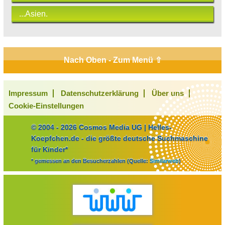
...Asien.
Nach Oben - Zum Menü ⇧
Impressum
Datenschutzerklärung
Über uns
Cookie-Einstellungen
© 2004 - 2026 Cosmos Media UG | Helles-
Koepfchen.de - die größte deutsche Suchmaschine
für Kinder*
* gemessen an den Besucherzahlen (Quelle:
Similarweb
)