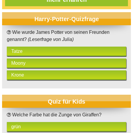
Harry-Potter-Quizfrage
Wie wurde James Potter von seinen Freunden
genannt?
(Leserfrage von Julia)
Tatze
Moony
Krone
Quiz für Kids
Welche Farbe hat die Zunge von Giraffen?
grün