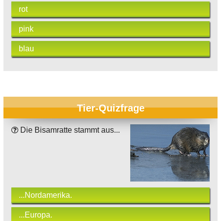
rot
pink
blau
Tier-Quizfrage
Die Bisamratte stammt aus...
...Nordamerika.
...Europa.