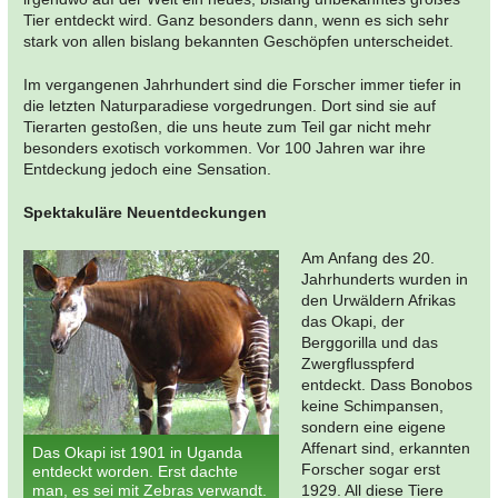
Tier entdeckt wird. Ganz besonders dann, wenn es sich sehr
stark von allen bislang bekannten Geschöpfen unterscheidet.
Im vergangenen Jahrhundert sind die Forscher immer tiefer in
die letzten Naturparadiese vorgedrungen. Dort sind sie auf
Tierarten gestoßen, die uns heute zum Teil gar nicht mehr
besonders exotisch vorkommen. Vor 100 Jahren war ihre
Entdeckung jedoch eine Sensation.
Spektakuläre Neuentdeckungen
Am Anfang des 20.
Jahrhunderts wurden in
den Urwäldern Afrikas
das Okapi, der
Berggorilla und das
Zwergflusspferd
entdeckt. Dass Bonobos
keine Schimpansen,
sondern eine eigene
Affenart sind, erkannten
Das Okapi ist 1901 in Uganda
Forscher sogar erst
entdeckt worden. Erst dachte
man, es sei mit Zebras verwandt.
1929. All diese Tiere