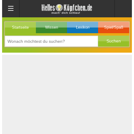
Startseite
Wissen
Lexikon
Spiel/Spaß