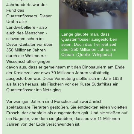
Jahrhunderts war der
Fund des
Quastenflossers. Dieser
Urahn aller
Landwirbeltiere - also
auch des Menschen -
Lange glaubte man, dass
schwamm schon im
Quastenflosser ausgestorben
Devon-Zeitalter vor über
seien. Doch das Tier lebt seit
über 350 Millionen Jahren im
350 Millionen Jahren
Ozean. (Quelle: Wikipedia)
durch die Weltmeere.
Wissenschaftler gingen
davon aus, dass er gemeinsam mit den Dinosauriern am Ende
der Kreidezeit vor etwa 70 Millionen Jahren vollständig
ausgestorben war. Diese Vermutung stellte sich im Jahr 1938
als falsch heraus, als Fischern vor der Küste Südafrikas ein
Quastenflosser ins Netz ging.
Vor wenigen Jahren sind Forscher auf zwei ähnlich
spektakuläre Tierarten gestoßen. Sie entdeckten einen violetten
Frosch, der ebenfalls als ausgestorben galt. Und sie stießen auf
ein Nagetier, von dem sie glaubten, dass es vor 11 Millionen
Jahren von der Erde verschwunden ist.