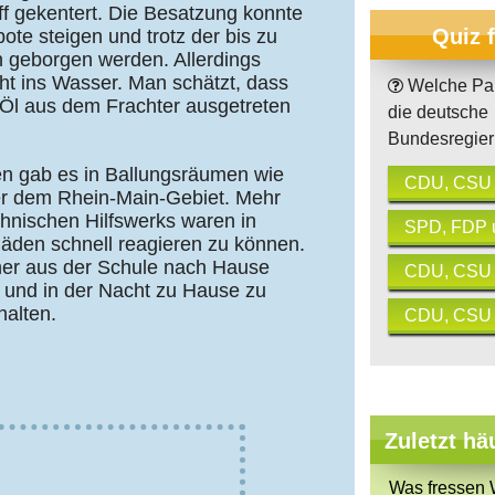
ff gekentert. Die Besatzung konnte
Quiz 
bote steigen und trotz der bis zu
 geborgen werden. Allerdings
cht ins Wasser. Man schätzt, dass
Welche Par
 Öl aus dem Frachter ausgetreten
die deutsche
Bundesregie
n gab es in Ballungsräumen wie
CDU, CSU
er dem Rhein-Main-Gebiet. Mehr
chnischen Hilfswerks waren in
SPD, FDP 
häden schnell reagieren zu können.
üher aus der Schule nach Hause
CDU, CSU
 und in der Nacht zu Hause zu
halten.
CDU, CSU 
Zuletzt hä
Was fressen 