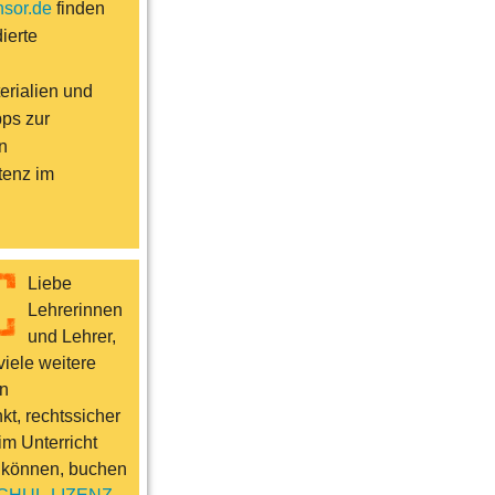
sor.de
finden
ierte
erialien und
pps zur
n
enz im
Liebe
Lehrerinnen
und Lehrer,
iele weitere
n
t, rechtssicher
im Unterricht
 können, buchen