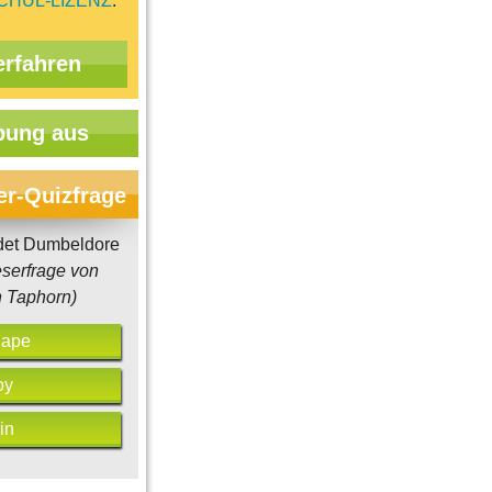
CHUL-LIZENZ
.
erfahren
ung aus
er-Quizfrage
et Dumbeldore
eserfrage von
 Taphorn)
nape
oy
in