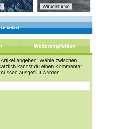
Al
n
Wirbelstürme
en Artikel
n
Weiterempfehlen
n Artikel abgeben. Wähle zwischen
usätzlich kannst du einen Kommentar
müssen ausgefüllt werden.
s
tars