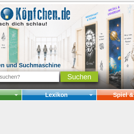
en und Suchmaschine
Lexikon
Spiel 
Startseite Lexikon
Startseite Spi
Online-Spiele
Mitmachen & 