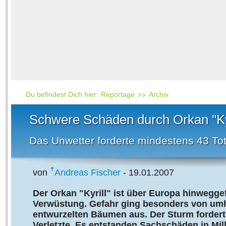
Häufig gesucht
Mensch & Natur
Beliebte Artikel
Gesellschaft & Politi
Ratgeber & Tipps
Universum
Kunst
Technik
Du befindest Dich hier:
Reportage
Archiv
Kinderuni
Schwere Schäden durch Orkan "Kyr
Länderlexikon
Das Unwetter forderte mindestens 43 To
Fragen und Antwort
von
Andreas Fischer
- 19.01.2007
Der Orkan "Kyrill" ist über Europa hinweggef
Verwüstung. Gefahr ging besonders von um
entwurzelten Bäumen aus. Der Sturm fordert
Verletzte. Es entstanden Sachschäden in Mil