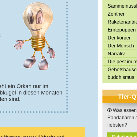
Sammelnussf
Zentner
Raketenantri
Erntepuppen
t
Der körper
Der Mensch
Narrativ
Die pest im mi
Gebetshäuse
buddhismus
eht ein Orkan nur im
lbkugel in diesen Monaten
Tier-Q
en sind.
Was essen
Pandabären 
liebsten?