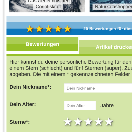
s
Das Geheimnis der
Corioliskraft
Naturkatastrophe
25 Bewertungen für dies
Bewertungen
Artikel drucke
Hier kannst du deine persönliche Bewertung für de
einem Stern (schlecht) und fünf Sternen (super). Z
abgeben. Die mit einem * gekennzeichneten Felder 
Dein Nickname*:
Dein Alter:
Jahre
1 star
2 stars
3 stars
4 star
5 s
Sterne*: