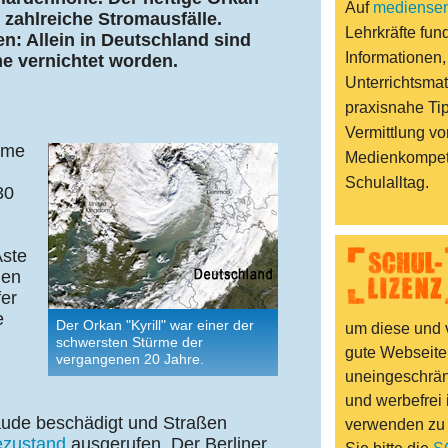
Auf
mediensen
 zahlreiche Stromausfälle.
Lehrkräfte fund
n: Allein in Deutschland sind
Informationen,
e vernichtet worden.
Unterrichtsmat
praxisnahe Ti
Vermittlung vo
ürme
Medienkompet
Schulalltag.
30
Äste
hen
fer
e
Der Orkan "Kyrill" war einer der
um diese und v
schwersten Stürme der
gute Webseite
vergangenen 20 Jahre.
uneingeschränk
und werbefrei 
ude beschädigt und Straßen
verwenden zu
zustand
ausgerufen. Der Berliner