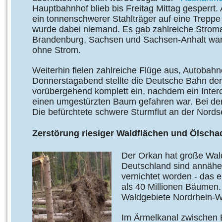
Hauptbahnhof blieb bis Freitag Mittag gesperrt
ein tonnenschwerer Stahlträger auf eine Treppe 
wurde dabei niemand. Es gab zahlreiche Stromau
Brandenburg, Sachsen und Sachsen-Anhalt wa
ohne Strom.
Weiterhin fielen zahlreiche Flüge aus, Autobah
Donnerstagabend stellte die Deutsche Bahn de
vorübergehend komplett ein, nachdem ein Interc
einen umgestürzten Baum gefahren war. Bei dem
Die befürchtete schwere Sturmflut an der Nords
Zerstörung riesiger Waldflächen und Ölscha
Der Orkan hat große Wald
Deutschland sind annähe
vernichtet worden - das 
als 40 Millionen Bäumen.
Waldgebiete Nordrhein-W
Im Ärmelkanal zwischen 