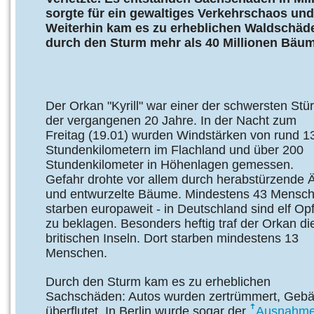
sorgte für ein gewaltiges Verkehrschaos und
Weiterhin kam es zu erheblichen Waldschäde
durch den Sturm mehr als 40 Millionen Bäum
Der Orkan "Kyrill" war einer der schwersten St
der vergangenen 20 Jahre. In der Nacht zum
Freitag (19.01) wurden Windstärken von rund 1
Stundenkilometern im Flachland und über 200
Stundenkilometer in Höhenlagen gemessen.
Gefahr drohte vor allem durch herabstürzende 
und entwurzelte Bäume. Mindestens 43 Mensc
starben europaweit - in Deutschland sind elf Op
zu beklagen. Besonders heftig traf der Orkan di
britischen Inseln. Dort starben mindestens 13
Menschen.
Durch den Sturm kam es zu erheblichen
Sachschäden: Autos wurden zertrümmert, Gebä
überflutet. In Berlin wurde sogar der
Ausnahme