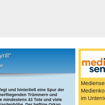
Bücher & Fil
k
Quiz-Spiele
Spiele & Idee
Jugendreport
Rezeptideen
Game-Tests
Reisen, Even
ill"
E-Cards
te
en
Mediensen
egt und hinterließ eine Spur der
Medienko
herfliegenden Trümmern und
im Unterri
e mindestens 43 Tote und viele
liardenhöhe. Der heftige Orkan