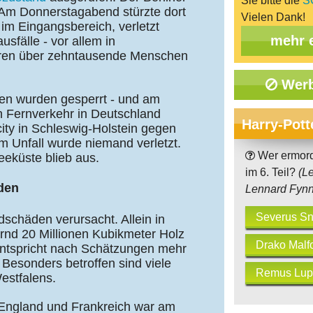
Sie bitte die
S
. Am Donnerstagabend stürzte dort
Vielen Dank!
im Eingangsbereich, verletzt
mehr 
sfälle - vor allem in
ren über zehntausende Menschen
Werb
nen wurden gesperrt - und am
n Fernverkehr in Deutschland
Harry-Pott
ity in Schleswig-Holstein gegen
 Unfall wurde niemand verletzt.
Wer ermord
eeküste blieb aus.
im 6. Teil?
(L
den
Lennard Fynn
Severus S
schäden verursacht. Allein in
rnd 20 Millionen Kubikmeter Holz
Drako Malf
entspricht nach Schätzungen mehr
 Besonders betroffen sind viele
Remus Lup
estfalens.
England und Frankreich war am