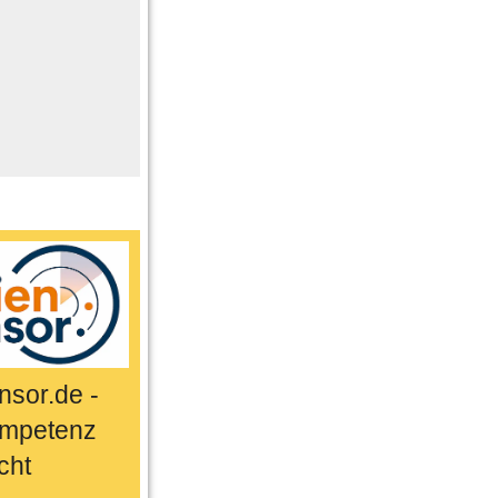
me
n
er
ts & Sport
sor.de -
mpetenz
cht