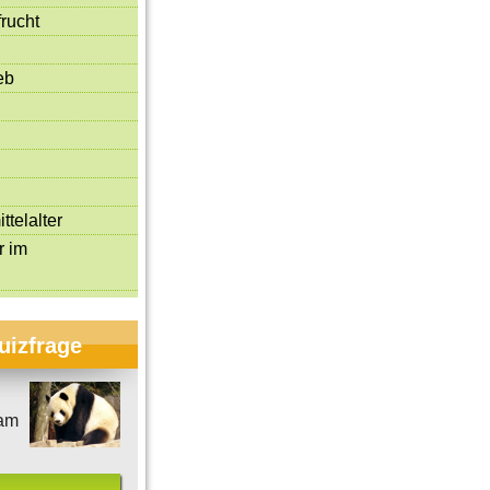
rucht
eb
ttelalter
r im
uizfrage
am