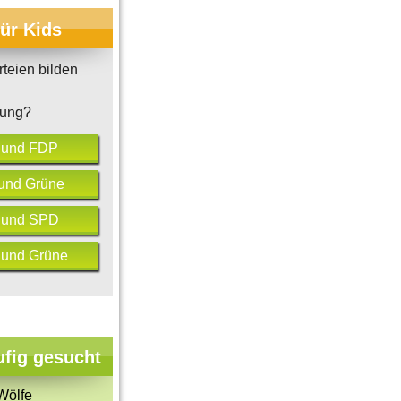
für Kids
teien bilden
rung?
 und FDP
und Grüne
 und SPD
und Grüne
ufig gesucht
Wölfe