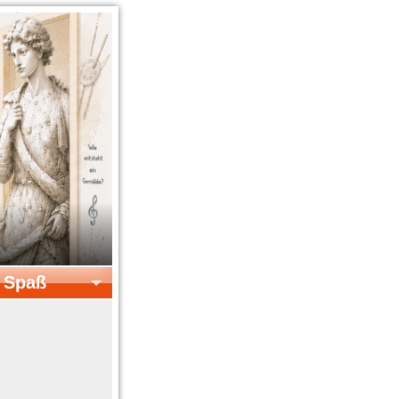
& Spaß
el & Spaß
Kreatives