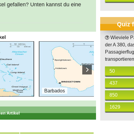
kel gefallen? Unten kannst du eine
Quiz 
kel
Wieviele P
der A 380, da
Passagierflug
transportiere
50
437
Barbados
Bel
850
1629
en Artikel
Teil 15 von 26