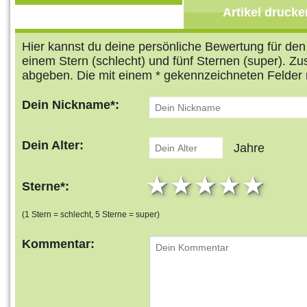
Artikel drucke
Hier kannst du deine persönliche Bewertung für de
einem Stern (schlecht) und fünf Sternen (super). Z
abgeben. Die mit einem * gekennzeichneten Felder 
Dein Nickname*:
Dein Alter:
Jahre
1 star
2 stars
3 stars
4 star
5 s
Sterne*:
(1 Stern = schlecht, 5 Sterne = super)
Kommentar: