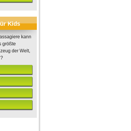
für Kids
assagiere kann
s größte
zeug der Welt,
n?
ize
Costa Rica