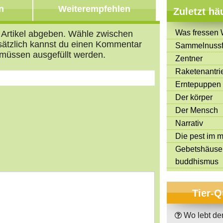
n
Weiterempfehlen
Zuletzt hä
Was fressen 
n Artikel abgeben. Wähle zwischen
usätzlich kannst du einen Kommentar
Sammelnussf
müssen ausgefüllt werden.
Zentner
Raketenantri
Erntepuppen
Der körper
Der Mensch
Narrativ
s
tars
Die pest im mi
Gebetshäuse
buddhismus
Tier-Q
Wo lebt de