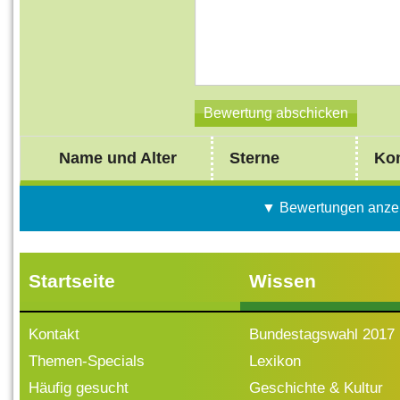
Name und Alter
Sterne
Ko
▼ Bewertungen anze
Startseite
Wissen
Kontakt
Bundestagswahl 2017
Themen-Specials
Lexikon
Häufig gesucht
Geschichte & Kultur