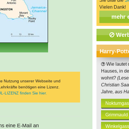
Sie bitte die
S
Vielen Dank!
mehr 
Werb
Harry-Pott
Wie lautet 
Hauses, in de
wohnt?
(Lese
ate Nutzung unserer Webseite und
Christian Saa
Lehrkräfte benötigen eine Lizenz.
Jahre, aus H
L-LIZENZ finden Sie hier.
Nokturngas
Grimmauld P
uns eine E-Mail an
Winkelgass