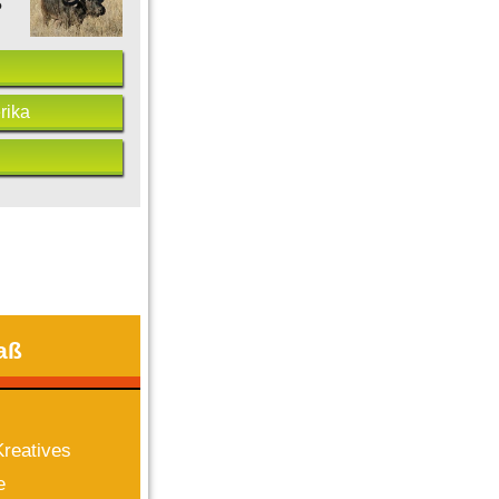
?
rika
aß
reatives
e