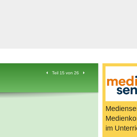
Bücher & Fil
k
Quiz-Spiele
Spiele & Idee
Jugendreport
Rezeptideen
Game-Tests
Reisen, Even
Teil 15 von 26
E-Cards
en
Mediensen
Medienko
im Unterri