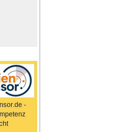
me
n
er
ts & Sport
sor.de -
mpetenz
cht