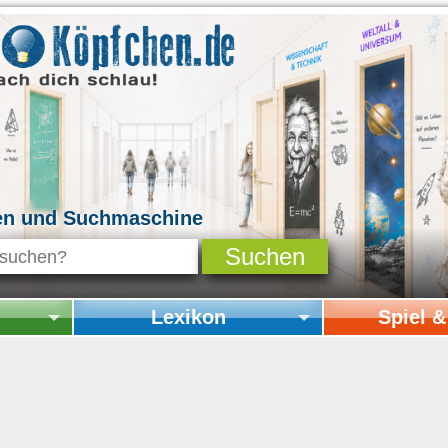
en und Suchmaschine
Lexikon
Spiel 
Startseite Lexikon
Startseite Spi
Online-Spiele
Mitmachen & 