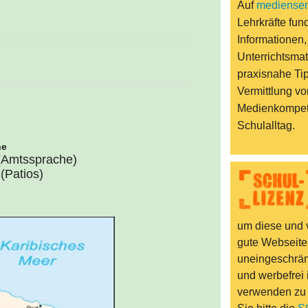
Auf
mediensen
Lehrkräfte fund
Informationen,
Unterrichtsmat
praxisnahe Ti
Vermittlung vo
Medienkompet
Schulalltag.
he
(Amtssprache)
(Patios)
um diese und v
gute Webseite
uneingeschränk
und werbefrei 
verwenden zu