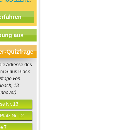
CHUL-LIZENZ
.
erfahren
ung aus
er-Quizfrage
die Adresse des
m Sirius Black
rfrage von
lbach, 13
annover)
se Nr. 13
latz Nr. 12
e 7