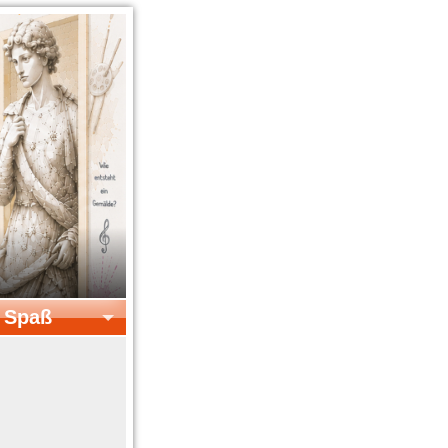
& Spaß
el & Spaß
Kreatives