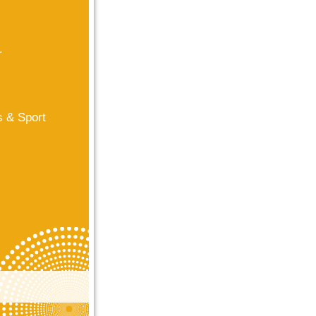
r
s & Sport