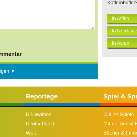
Kaffernbüffel
In Afrika
In Nordame
In Asien
mmentar
igen ▼
Reportage
Spiel & Sp
US-Wahlen
Online-Spiele
Deutschland
Mitmachen & K
Welt
Bücher & Film