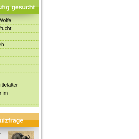
ufig gesucht
Wölfe
rucht
eb
ttelalter
r im
uizfrage
r