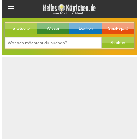
Startseite
Wissen
Lexikon
Spiel/Spaß