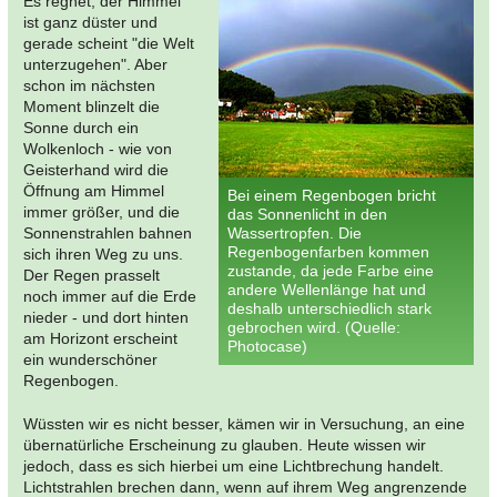
Es regnet, der Himmel
ist ganz düster und
gerade scheint "die Welt
unterzugehen". Aber
schon im nächsten
Moment blinzelt die
Sonne durch ein
Wolkenloch - wie von
Geisterhand wird die
Öffnung am Himmel
Bei einem Regenbogen bricht
immer größer, und die
das Sonnenlicht in den
Sonnenstrahlen bahnen
Wassertropfen. Die
Regenbogenfarben kommen
sich ihren Weg zu uns.
zustande, da jede Farbe eine
Der Regen prasselt
andere Wellenlänge hat und
noch immer auf die Erde
deshalb unterschiedlich stark
nieder - und dort hinten
gebrochen wird. (Quelle:
am Horizont erscheint
Photocase)
ein wunderschöner
Regenbogen.
Wüssten wir es nicht besser, kämen wir in Versuchung, an eine
übernatürliche Erscheinung zu glauben. Heute wissen wir
jedoch, dass es sich hierbei um eine Lichtbrechung handelt.
Lichtstrahlen brechen dann, wenn auf ihrem Weg angrenzende