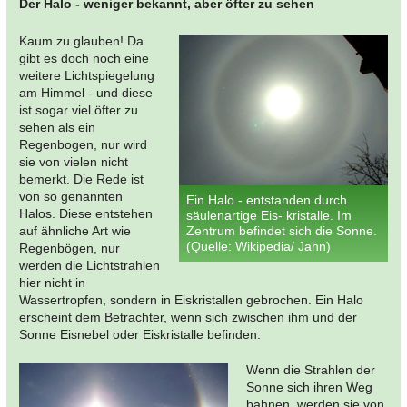
Der Halo - weniger bekannt, aber öfter zu sehen
Kaum zu glauben! Da
gibt es doch noch eine
weitere Lichtspiegelung
am Himmel - und diese
ist sogar viel öfter zu
sehen als ein
Regenbogen, nur wird
sie von vielen nicht
bemerkt. Die Rede ist
von so genannten
Ein Halo - entstanden durch
Halos. Diese entstehen
säulenartige Eis- kristalle. Im
auf ähnliche Art wie
Zentrum befindet sich die Sonne.
(Quelle: Wikipedia/ Jahn)
Regenbögen, nur
werden die Lichtstrahlen
hier nicht in
Wassertropfen, sondern in Eiskristallen gebrochen. Ein Halo
erscheint dem Betrachter, wenn sich zwischen ihm und der
Sonne Eisnebel oder Eiskristalle befinden.
Wenn die Strahlen der
Sonne sich ihren Weg
bahnen, werden sie von