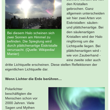
den Kristallen
gebrochen. Ganz
allgemein unterscheiden
wir hier zwei Arten von
Eiskristallen: säulen-
und plättchenartige. Bei
den säulenartigen
Bei diesem Halo scheinen sich
Kristallen wird der Halo
zwei Sonnen am Himmel zu
befinden. Die Spieglung wird
ringförmig um die
durch plättchenartige Eiskristalle
Lichtquelle liegen. Bei
verursacht. (Quelle: Wikipedia/
plättchenartigen wird -
Manier)
wie von Zauberhand -
eine zweite oder auch
dritte Lichtquelle erscheinen. Diese stellen Reflektionen der
eigentlichen Lichtquelle dar.
Wenn Lichter die Erde berühren…
Polarlichter
beschäftigten die
Menschen schon vor
2000 Jahren. Viele
Sagen und Mythen