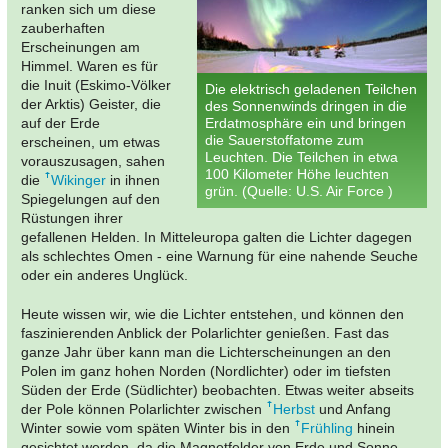
ranken sich um diese
zauberhaften
Erscheinungen am
Himmel. Waren es für
die Inuit (Eskimo-Völker
Die elektrisch geladenen Teilchen
der Arktis) Geister, die
des Sonnenwinds dringen in die
auf der Erde
Erdatmosphäre ein und bringen
die Sauerstoffatome zum
erscheinen, um etwas
Leuchten. Die Teilchen in etwa
vorauszusagen, sahen
100 Kilometer Höhe leuchten
die
Wikinger
in ihnen
grün. (Quelle: U.S. Air Force )
Spiegelungen auf den
Rüstungen ihrer
gefallenen Helden. In Mitteleuropa galten die Lichter dagegen
als schlechtes Omen - eine Warnung für eine nahende Seuche
oder ein anderes Unglück.
Heute wissen wir, wie die Lichter entstehen, und können den
faszinierenden Anblick der Polarlichter genießen. Fast das
ganze Jahr über kann man die Lichterscheinungen an den
Polen im ganz hohen Norden (Nordlichter) oder im tiefsten
Süden der Erde (Südlichter) beobachten. Etwas weiter abseits
der Pole können Polarlichter zwischen
Herbst
und Anfang
Winter sowie vom späten Winter bis in den
Frühling
hinein
gesichtet werden, da die Magnetfelder von Erde und Sonne