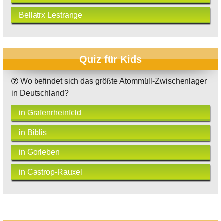
Bellatrx Lestrange
Quiz für Kids
Wo befindet sich das größte Atommüll-Zwischenlager
in Deutschland?
in Grafenrheinfeld
in Biblis
in Gorleben
in Castrop-Rauxel