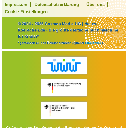
Impressum
Datenschutzerklärung
Über uns
Cookie-Einstellungen
© 2004 - 2026 Cosmos Media UG | Helles-
Koepfchen.de - die größte deutsche Suchmaschine
für Kinder*
* gemessen an den Besucherzahlen (Quelle:
Similarweb
)
Gefördert vom Beauftragten der Bundesregierung für Kultur und