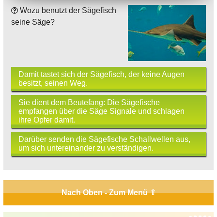
Wozu benutzt der Sägefisch
seine Säge?
Damit tastet sich der Sägefisch, der keine Augen
besitzt, seinen Weg.
Sie dient dem Beutefang: Die Sägefische
empfangen über die Säge Signale und schlagen
ihre Opfer damit.
Darüber senden die Sägefische Schallwellen aus,
um sich untereinander zu verständigen.
Nach Oben - Zum Menü ⇧