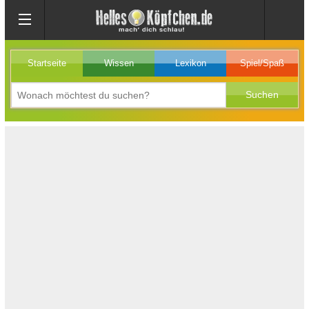
Startseite
Wissen
Lexikon
Spiel/Spaß