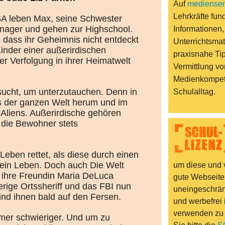
Auf
mediensen
Lehrkräfte fund
USA leben Max, seine Schwester
enager und gehen zur Highschool.
Informationen,
 dass ihr Geheimnis nicht entdeckt
Unterrichtsmat
Kinder einer außerirdischen
praxisnahe Ti
er Verfolgung in ihrer Heimatwelt
Vermittlung vo
Medienkompet
sucht, um unterzutauchen. Denn in
Schulalltag.
us der ganzen Welt herum und im
Aliens. Außerirdische gehören
 die Bewohner stets
Leben rettet, als diese durch einen
sein Leben. Doch auch Die Welt
um diese und v
nd ihre Freundin Maria DeLuca
gute Webseite
erige Ortssheriff und das FBI nun
uneingeschränk
nd ihnen bald auf den Fersen.
und werbefrei 
verwenden zu
mer schwieriger. Und um zu