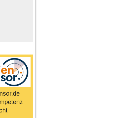
me
n
er
ts & Sport
sor.de -
mpetenz
cht