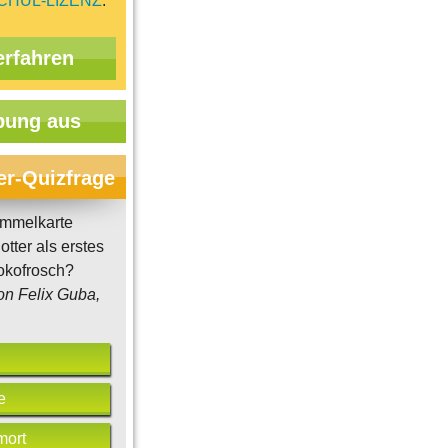
CHUL-LIZENZ
.
erfahren
ung aus
er-Quizfrage
mmelkarte
otter als erstes
okofrosch?
on Felix Guba,
e
mort