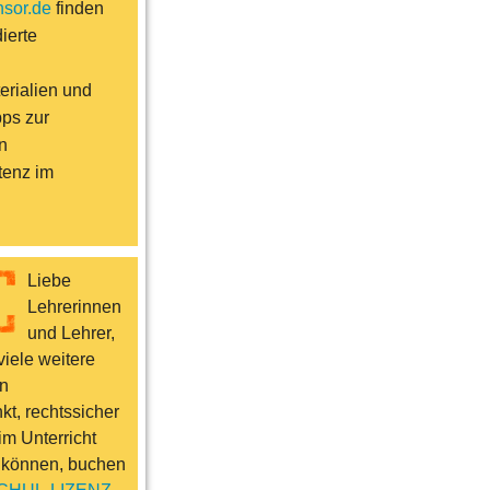
sor.de
finden
ierte
erialien und
pps zur
n
enz im
Liebe
Lehrerinnen
und Lehrer,
iele weitere
n
t, rechtssicher
im Unterricht
 können, buchen