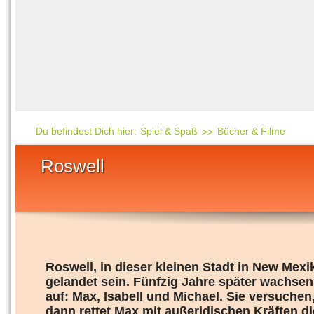
Häufig gesucht
Mensch & Natur
Beliebte Artikel
Gesellschaft & Politi
Ratgeber & Tipps
Universum
Kunst
Technik
Du befindest Dich hier:
Spiel & Spaß
Bücher & Filme
Kinderuni
Roswell
Länderlexikon
Fragen und Antwort
Roswell, in dieser kleinen Stadt in New Mexi
gelandet sein. Fünfzig Jahre später wachsen
auf: Max, Isabell und Michael. Sie versuchen
dann rettet Max mit außeridischen Kräften di