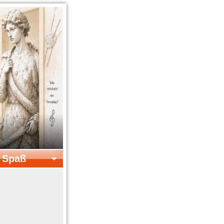
& Spaß
el & Spaß
Kreatives