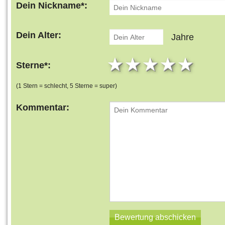
Dein Nickname*:
Dein Alter:
Jahre
1 star
2 stars
3 stars
4 star
5 s
Sterne*:
(1 Stern = schlecht, 5 Sterne = super)
Kommentar: