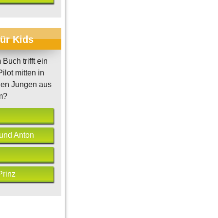
für Kids
Buch trifft ein
Vor 20 Jahren zerfiel die
ilot mitten in
Sowjetunion
Evolution: Die Urzeitmensc
nen Jungen aus
m?
und Anton
Prinz