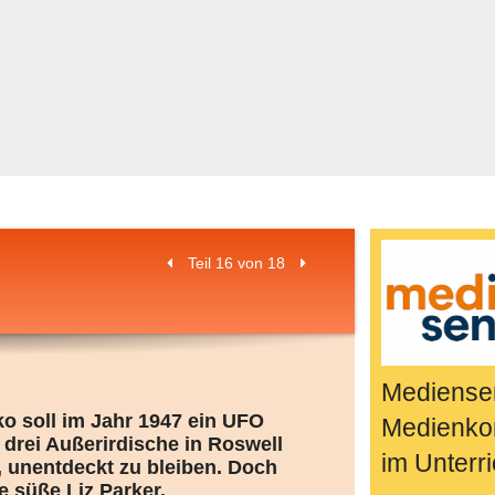
Bücher & Fil
k
Quiz-Spiele
Spiele & Idee
Jugendreport
Rezeptideen
Game-Tests
Reisen, Even
Teil 16 von 18
E-Cards
en
Mediensen
ko soll im Jahr 1947 ein UFO
Medienko
 drei Außerirdische in Roswell
im Unterri
, unentdeckt zu bleiben. Doch
e süße Liz Parker.