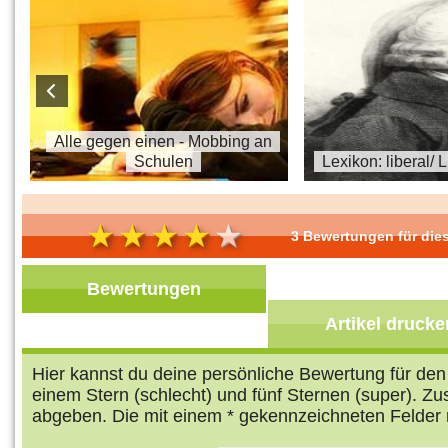
s
Alle gegen einen - Mobbing an
Schulen
Lexikon: liberal/ 
3 Bewertungen für dies
Bewertungen
Artikel drucke
Hier kannst du deine persönliche Bewertung für de
einem Stern (schlecht) und fünf Sternen (super). Z
abgeben. Die mit einem * gekennzeichneten Felder 