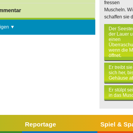
fressen
Muscheln. Wi
mmentar
schaffen sie 
igen ▼
Der Seester
der Lauer u
einen
Überraschun
wenn die M
öffnet.
Er treibt si
sich her, bi
Gehäuse abf
Er stülpt s
in das Mus
Reportage
Spiel & Sp