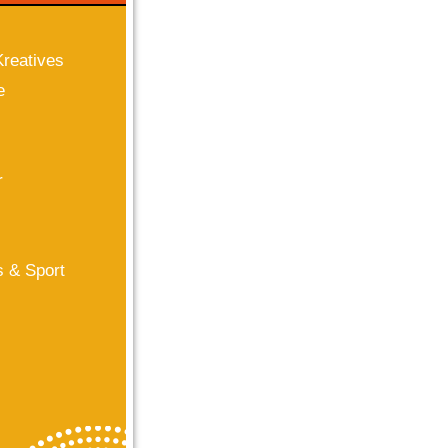
reatives
e
r
s & Sport