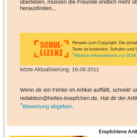
überleben, müssen die Freunde endlich mehr üb
herausfinden...
Hinweis zum Copyright: Die priv
Texte ist kostenlos. Schulen und 
Weitere Informationen zur SCHU
letzte Aktualisierung: 16.09.2011
Wenn dir ein Fehler im Artikel auffällt, schreib' 
redaktion@helles-koepfchen.de. Hat dir der Arti
Bewertung abgeben
.
Empfohlene Arti