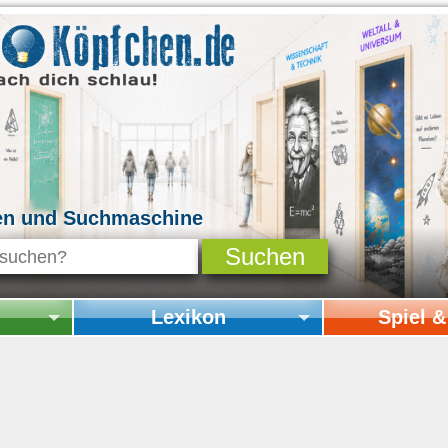
en und Suchmaschine
Lexikon
Spiel 
Startseite Lexikon
Startseite Spi
Online-Spiele
Mitmachen & 