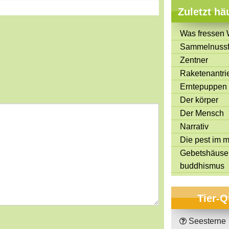
Zuletzt hä
Was fressen 
Sammelnussf
Zentner
s
tars
Raketenantri
Erntepuppen
Der körper
Der Mensch
Narrativ
Die pest im mi
Gebetshäuse
buddhismus
Tier-Q
Seesterne