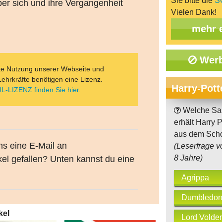
Sie bitte die
S
er sich und ihre Vergangenheit
Vielen Dank!
mehr 
Werb
ate Nutzung unserer Webseite und
Lehrkräfte benötigen eine Lizenz.
Harry-Pott
L-LIZENZ finden Sie hier.
Welche Sa
erhält Harry P
aus dem Sch
uns eine E-Mail an
(Leserfrage v
8 Jahre)
kel gefallen? Unten kannst du eine
Agrippa
Dumbledor
kel
Lord Volde