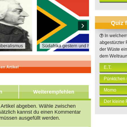
Quiz 
In welchem 
abgestürzter P
Liberalismus
Südafrika gestern und heute
der Wüste ei
dem Weltrau
en Artikel
E.T.
Pünktchen 
Teil 16 von 18
Momo
n
Weiterempfehlen
Der kleine 
n Artikel abgeben. Wähle zwischen
usätzlich kannst du einen Kommentar
müssen ausgefüllt werden.