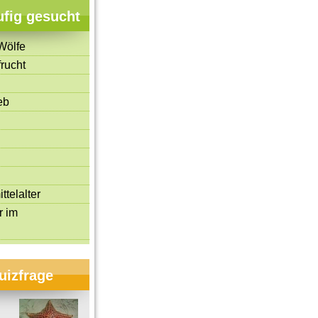
ufig gesucht
Wölfe
rucht
eb
ttelalter
r im
uizfrage