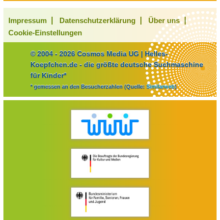
Impressum
Datenschutzerklärung
Über uns
Cookie-Einstellungen
© 2004 - 2026 Cosmos Media UG | Helles-
Koepfchen.de - die größte deutsche Suchmaschine
für Kinder*
* gemessen an den Besucherzahlen (Quelle:
Similarweb
)