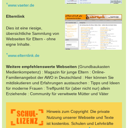
www.vaeter.de
Elternlink
Dies ist eine riesige,
übersichtliche Sammlung von
Webseiten für Eltern - ohne
eigne Inhalte.
www.elternlink.de
Weitere empfehlenswerte Webseiten
(Grundbaukasten
Medienkompetenz) : Magazin für junge Eltern : Online-
Familienangebot der AWO in Deutschland : Hier können Sie
mitdiskutieren und Erfahrungen austauschen : Tipps und Ideen
für moderne Frauen : Treffpunkt für (aber nicht nur) allein
Erziehende : Community für verwitwete Mütter und Väter
Hinweis zum Copyright: Die private
Nutzung unserer Webseite und Texte
ist kostenlos. Schulen und Lehrkräfte