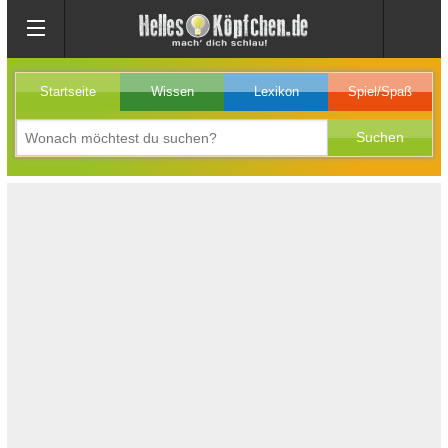
Startseite
Wissen
Lexikon
Spiel/Spaß