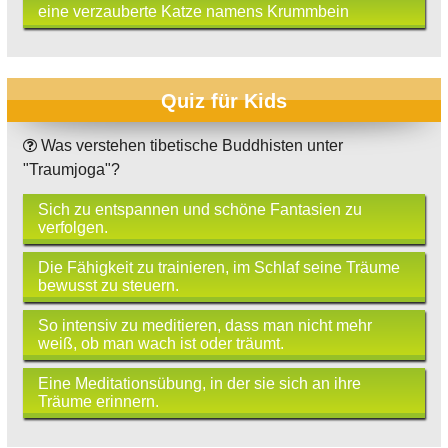
eine verzauberte Katze namens Krummbein
Quiz für Kids
Was verstehen tibetische Buddhisten unter
"Traumjoga"?
Sich zu entspannen und schöne Fantasien zu
verfolgen.
Die Fähigkeit zu trainieren, im Schlaf seine Träume
bewusst zu steuern.
So intensiv zu meditieren, dass man nicht mehr
weiß, ob man wach ist oder träumt.
Eine Meditationsübung, in der sie sich an ihre
Träume erinnern.