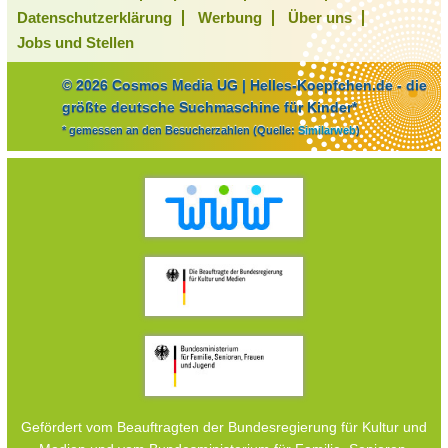
Datenschutzerklärung
Werbung
Über uns
Jobs und Stellen
© 2026 Cosmos Media UG | Helles-Koepfchen.de - die
größte deutsche Suchmaschine für Kinder*
* gemessen an den Besucherzahlen (Quelle:
Similarweb
)
Gefördert vom Beauftragten der Bundesregierung für Kultur und