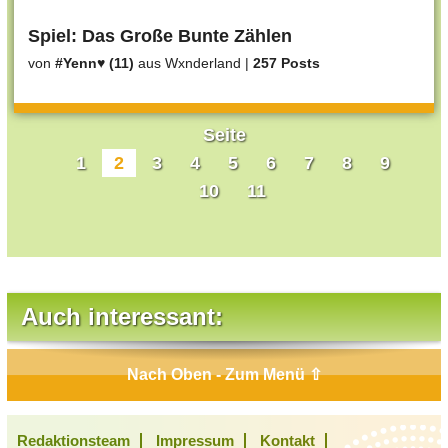
Spiel: Das Große Bunte Zählen
von
#Yenn♥ (11)
aus Wxnderland
|
257 Posts
Seite
1
2
3
4
5
6
7
8
9
10
11
Auch interessant:
Nach Oben - Zum Menü ⇧
Redaktionsteam
Impressum
Kontakt