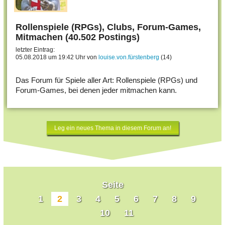
Rollenspiele (RPGs), Clubs, Forum-Games,
Mitmachen (40.502 Postings)
letzter Eintrag:
05.08.2018 um 19:42 Uhr von
louise.von.fürstenberg
(14)
Das Forum für Spiele aller Art: Rollenspiele (RPGs) und
Forum-Games, bei denen jeder mitmachen kann.
Leg ein neues Thema in diesem Forum an!
Seite
1
2
3
4
5
6
7
8
9
10
11