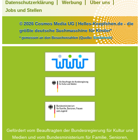
Datenschutzerklärung
Werbung
Über uns
Jobs und Stellen
© 2026 Cosmos Media UG | Helles-Koepfchen.de - die
größte deutsche Suchmaschine für Kinder*
* gemessen an den Besucherzahlen (Quelle:
Similarweb
)
Gefördert vom Beauftragten der Bundesregierung für Kultur und
Medien und vom Bundesministerium für Familie, Senioren,