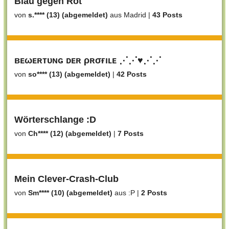
Blau gegen Rot
von
s.**** (13) (abgemeldet)
aus Madrid
|
43 Posts
вᴇωᴇʀтυɴɢ ᴅᴇʀ ρʀσғıʟᴇ ⋰⋰♥⋰⋰
von
so**** (13) (abgemeldet)
|
42 Posts
Wörterschlange :D
von
Ch**** (12) (abgemeldet)
|
7 Posts
Mein Clever-Crash-Club
von
Sm**** (10) (abgemeldet)
aus :P
|
2 Posts