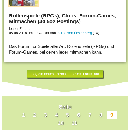
Rollenspiele (RPGs), Clubs, Forum-Games,
Mitmachen (40.502 Postings)
letzter Eintrag:
05.08.2018 um 19:42 Uhr von
louise.von.fürstenberg
(14)
Das Forum für Spiele aller Art: Rollenspiele (RPGs) und
Forum-Games, bei denen jeder mitmachen kann.
Leg ein neues Thema in diesem Forum an!
Seite
1
2
3
4
5
6
7
8
9
10
11