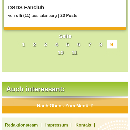
DSDS Fanclub
von
olli (11)
aus Eilenburg
|
23 Posts
Seite
1
2
3
4
5
6
7
8
9
10
11
Auch interessant:
Nach Oben - Zum Menü ⇧
Redaktionsteam
Impressum
Kontakt