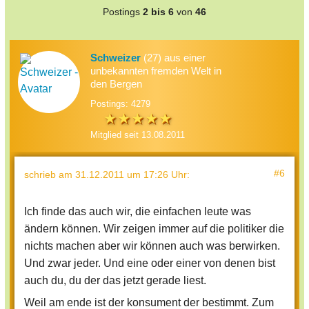
Postings
2 bis 6
von
46
Schweizer
(27) aus einer
unbekannten fremden Welt in
den Bergen
Postings: 4279
Mitglied seit 13.08.2011
#6
schrieb
am 31.12.2011 um 17:26 Uhr
:
Ich finde das auch wir, die einfachen leute was
ändern können. Wir zeigen immer auf die politiker die
nichts machen aber wir können auch was berwirken.
Und zwar jeder. Und eine oder einer von denen bist
auch du, du der das jetzt gerade liest.
Weil am ende ist der konsument der bestimmt. Zum