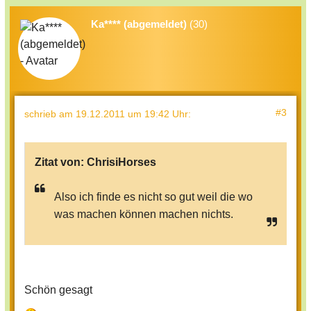
Ka**** (abgemeldet)
(30)
#3
schrieb
am 19.12.2011 um 19:42 Uhr
:
Zitat von:
ChrisiHorses
Also ich finde es nicht so gut weil die wo
was machen können machen nichts.
Schön gesagt