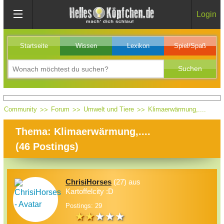
Login
Startseite
Wissen
Lexikon
Spiel/Spaß
Community
Forum
Umwelt und Tiere
Klimaerwärmung,....
Thema: Klimaerwärmung,....
(
46
Postings)
ChrisiHorses
(27) aus
Kartoffelcity :D
Postings: 29