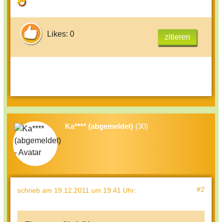
Likes: 0
zitieren
Ka**** (abgemeldet)
(30)
#2
schrieb
am 19.12.2011 um 19:41 Uhr
: