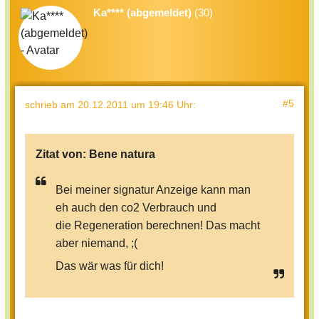
Ka**** (abgemeldet)
(30)
#5
schrieb
am 20.12.2011 um 19:46 Uhr
:
Zitat von:
Bene natura
Bei meiner signatur Anzeige kann man
eh auch den co2 Verbrauch und
die Regeneration berechnen! Das macht
aber niemand, ;(
Das wär was für dich!