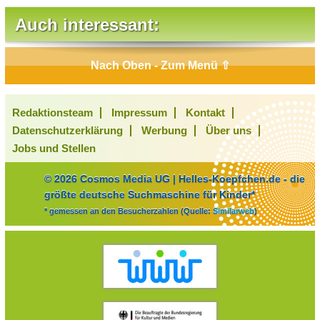
Auch interessant:
Nach Oben - Zum Menü ⇧
Redaktionsteam
Impressum
Kontakt
Datenschutzerklärung
Werbung
Über uns
Jobs und Stellen
© 2026 Cosmos Media UG | Helles-Koepfchen.de - die
größte deutsche Suchmaschine für Kinder*
* gemessen an den Besucherzahlen (Quelle:
Similarweb
)