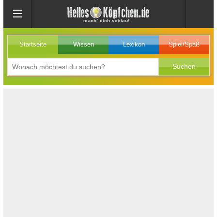
Startseite
Wissen
Lexikon
Spiel/Spaß