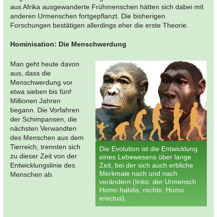
aus Afrika ausgewanderte Frühmenschen hätten sich dabei mit
anderen Urmenschen fortgepflanzt. Die bisherigen
Forschungen bestätigen allerdings eher die erste Theorie.
Hominisation: Die Menschwerdung
Man geht heute davon
aus, dass die
Menschwerdung vor
etwa sieben bis fünf
Millionen Jahren
begann. Die Vorfahren
der Schimpansen, die
nächsten Verwandten
des Menschen aus dem
Tierreich, trennten sich
Die Evolution ist die Entwicklung
zu dieser Zeit von der
eines Lebewesens über lange
Entwicklungslinie des
Zeit, bei der sich auch erbliche
Merkmale nach und nach
Menschen ab.
verändern (links: der Urmensch
Homo habilis, rechts: Homo
erectus).