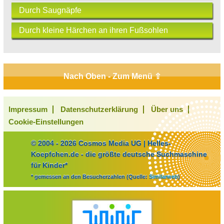
Durch Saugnäpfe
Durch kleine Härchen an ihren Fußsohlen
Nach Oben - Zum Menü ⇧
Impressum
Datenschutzerklärung
Über uns
Cookie-Einstellungen
© 2004 - 2026 Cosmos Media UG | Helles-
Koepfchen.de - die größte deutsche Suchmaschine
für Kinder*
* gemessen an den Besucherzahlen (Quelle:
Similarweb
)