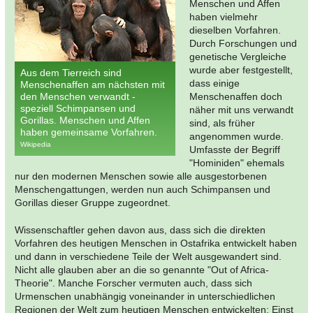
Menschen und Affen
haben vielmehr
dieselben Vorfahren.
Durch Forschungen und
genetische Vergleiche
wurde aber festgestellt,
Aus dem Tierreich sind
dass einige
Menschenaffen am nächsten mit
den Menschen verwandt -
Menschenaffen doch
speziell Schimpansen und
näher mit uns verwandt
Gorillas. Menschen und Affen
sind, als früher
haben gemeinsame Vorfahren.
angenommen wurde.
Wikipedia
Umfasste der Begriff
"Hominiden" ehemals
nur den modernen Menschen sowie alle ausgestorbenen
Menschengattungen, werden nun auch Schimpansen und
Gorillas dieser Gruppe zugeordnet.
Wissenschaftler gehen davon aus, dass sich die direkten
Vorfahren des heutigen Menschen in Ostafrika entwickelt haben
und dann in verschiedene Teile der Welt ausgewandert sind.
Nicht alle glauben aber an die so genannte "Out of Africa-
Theorie". Manche Forscher vermuten auch, dass sich
Urmenschen unabhängig voneinander in unterschiedlichen
Regionen der Welt zum heutigen Menschen entwickelten: Einst