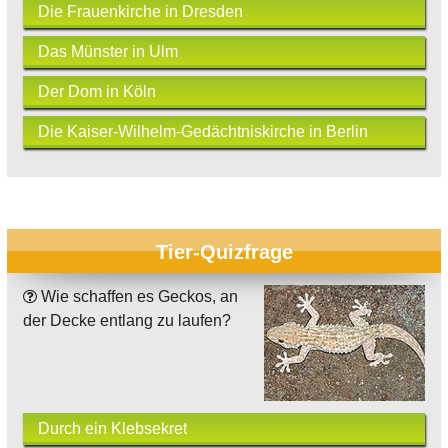
Die Frauenkirche in Dresden
Das Münster in Ulm
Der Dom in Köln
Die Kaiser-Wilhelm-Gedächtniskirche in Berlin
Tier-Quizfrage
Wie schaffen es Geckos, an
der Decke entlang zu laufen?
Durch ein Klebsekret