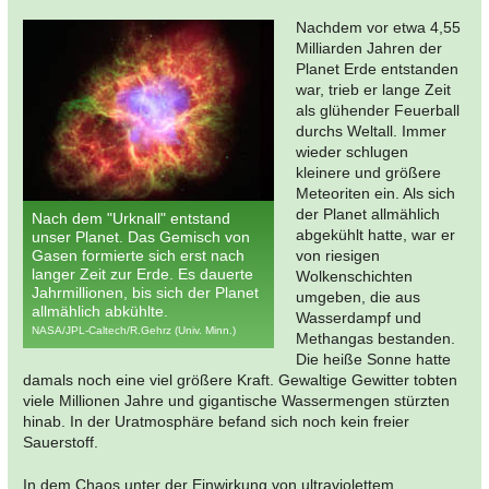
Nachdem vor etwa 4,55
Milliarden Jahren der
Planet Erde entstanden
war, trieb er lange Zeit
als glühender Feuerball
durchs Weltall. Immer
wieder schlugen
kleinere und größere
Meteoriten ein. Als sich
der Planet allmählich
Nach dem "Urknall" entstand
abgekühlt hatte, war er
unser Planet. Das Gemisch von
Gasen formierte sich erst nach
von riesigen
langer Zeit zur Erde. Es dauerte
Wolkenschichten
Jahrmillionen, bis sich der Planet
umgeben, die aus
allmählich abkühlte.
Wasserdampf und
NASA/JPL-Caltech/R.Gehrz (Univ. Minn.)
Methangas bestanden.
Die heiße Sonne hatte
damals noch eine viel größere Kraft. Gewaltige Gewitter tobten
viele Millionen Jahre und gigantische Wassermengen stürzten
hinab. In der Uratmosphäre befand sich noch kein freier
Sauerstoff.
In dem Chaos unter der Einwirkung von ultraviolettem