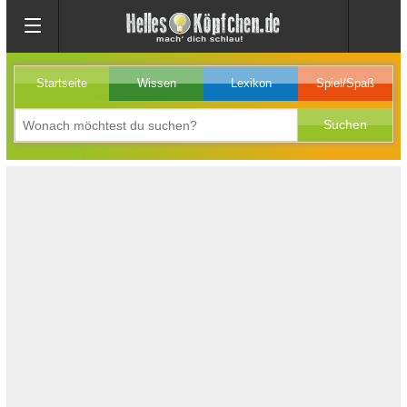
Startseite
Wissen
Lexikon
Spiel/Spaß