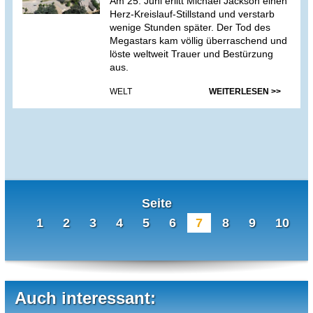
Am 25. Juni erlitt Michael Jackson einen
Herz-Kreislauf-Stillstand und verstarb
wenige Stunden später. Der Tod des
Megastars kam völlig überraschend und
löste weltweit Trauer und Bestürzung
aus.
WELT
WEITERLESEN >>
Seite
1
2
3
4
5
6
7
8
9
10
Auch interessant: