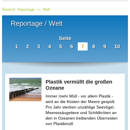
Bereich:
Reportage
Welt
Reportage / Welt
Seite
1
2
3
4
5
6
7
8
9
10
Plastik vermüllt die großen
Ozeane
Immer mehr Müll - vor allem Plastik -
wird an die Küsten der Meere gespült.
Pro Jahr sterben unzählige Seevögel,
Meeressäugetiere und Schildkröten an
den in Ozeanen treibenden Überresten
von Plastikmüll.