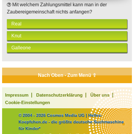
Mit welchem Zahlungsmittel kann man in der
Zaubereigemeinschaft nichts anfangen?
Real
Knut
Galleone
Nach Oben - Zum Menü ⇧
Impressum
Datenschutzerklärung
Über uns
Cookie-Einstellungen
© 2004 - 2026 Cosmos Media UG | Helles-
Koepfchen.de - die größte deutsche Suchmaschine
für Kinder*