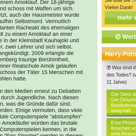
Sie bitte die
S
einem Amoklauf. Der 18-jährige
Vielen Dank!
nd schoss mit Waffen um sich.
tzt, auch der Hausmeister wurde
mehr 
aufhin Selbstmord. Vermutlich
eplanten Racheakt des ehemaligen
8 zu einem Amoklauf an einer
Werb
e in der Kleinstadt Kauhajoki und
r, zwei Lehrer und sich selbst.
angekündigt. 2009 erlangte die
Harry-Pott
mberg traurige Berühmtheit,
 einer Realschule Amok gelaufen
Was sind di
rschoss der Täter 15 Menschen mit
des Todes? (v
ohlen hatte.
11 Jahre)
in den Medien erneut zu Debatten
Der Stein d
 durch Jugendliche. Nach diesen
Der Delumi
n, was die Gründe dafür sind,
Basilisken
rden. Einige vermuten, dass viele
ewig hält
tale Computerspiele "abstumpfen"
ie Amokläufer würden das brutale
Eine Phönix
Knochen v
 Computerspielen kennen, in die
eine Alraun
en "Ego-Shooter" werden in diesem