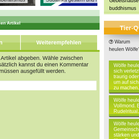
Gebetshäuse
buddhismus
en Artikel
Tier-Q
Warum
n
Weiterempfehlen
heulen Wölfe
n Artikel abgeben. Wähle zwischen
usätzlich kannst du einen Kommentar
Wölfe heul
müssen ausgefüllt werden.
sich verletz
traurig oder
um auf sic
zu machen.
Wölfe heul
Vollmond. E
Rudelritual.
s
tars
Wölfe heul
Gemeinscha
stärken und