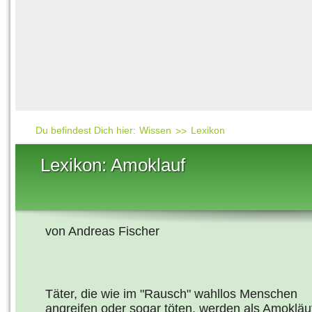
Häufig gesucht
Mensch & Natur
Beliebte Artikel
Gesellschaft & Politi
Ratgeber & Tipps
Universum
Kunst
Technik
Du befindest Dich hier:
Wissen
Lexikon
Kinderuni
Lexikon: Amoklauf
Länderlexikon
Fragen und Antwort
von Andreas Fischer
Täter, die wie im "Rausch" wahllos Menschen
angreifen oder sogar töten, werden als Amokläu