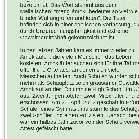
bezeichnet. Das Wort stammt aus dem
Mailaiischen: "meng-âmok" bedeutet so viel wie 
blinder Wut angreifen und töten". Die Täter
befinden sich in einer seelischen Verfassung, di
durch Unzurechnungsfähigkeit und extreme
Gewaltbereitschaft gekennzeichnet ist.
In den letzten Jahren kam es immer wieder zu
Amokläufen, die vielen Menschen das Leben
kosteten. Amokläufer suchen sich für ihre Tat me
öffentliche Orte aus, an denen sich viele
Menschen aufhalten. Auch Schulen wurden sch
mehrmals Schauplatz solch grausamer Gewalttat
Amoklauf an der "Columbine High School" im U
aus: Zwei Jungen töteten zwölf Mitschüler und ei
erschossen. Am 26. April 2002 geschah in Erfur
Schüler eines Gymnasiums stürmte das Schulg
zwei Schüler und einen Polizisten. Danach tötete
war ein halbes Jahr zuvor von der Schule verwie
Attest gefälscht hatte.