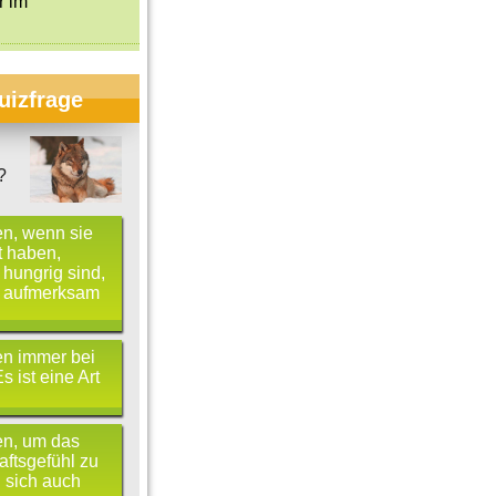
r im
uizfrage
?
en, wenn sie
t haben,
 hungrig sind,
h aufmerksam
en immer bei
s ist eine Art
en, um das
ftsgefühl zu
 sich auch