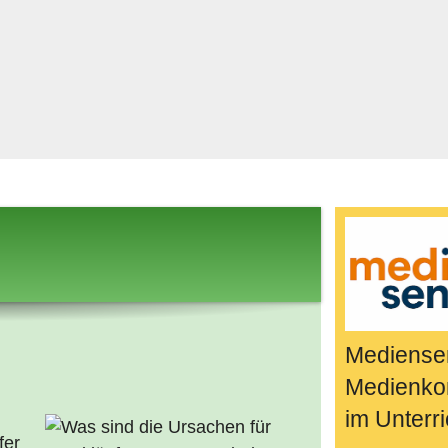
Bücher & Fil
k
Quiz-Spiele
Spiele & Idee
Jugendreport
Rezeptideen
Game-Tests
Reisen, Even
E-Cards
en
Mediensen
Medienko
im Unterri
fer