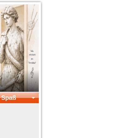
& Spaß
el & Spaß
Kreatives