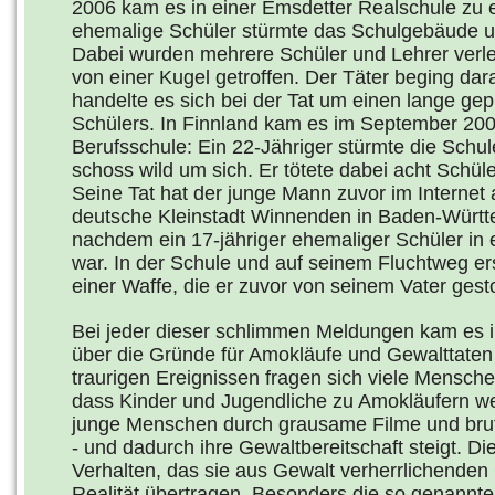
2006 kam es in einer Emsdetter Realschule zu 
ehemalige Schüler stürmte das Schulgebäude u
Dabei wurden mehrere Schüler und Lehrer verle
von einer Kugel getroffen. Der Täter beging dar
handelte es sich bei der Tat um einen lange g
Schülers. In Finnland kam es im September 200
Berufsschule: Ein 22-Jähriger stürmte die Schul
schoss wild um sich. Er tötete dabei acht Schüle
Seine Tat hat der junge Mann zuvor im Internet 
deutsche Kleinstadt Winnenden in Baden-Württe
nachdem ein 17-jähriger ehemaliger Schüler in
war. In der Schule und auf seinem Fluchtweg e
einer Waffe, die er zuvor von seinem Vater gest
Bei jeder dieser schlimmen Meldungen kam es 
über die Gründe für Amokläufe und Gewalttaten
traurigen Ereignissen fragen sich viele Mensche
dass Kinder und Jugendliche zu Amokläufern we
junge Menschen durch grausame Filme und bru
- und dadurch ihre Gewaltbereitschaft steigt. D
Verhalten, das sie aus Gewalt verherrlichenden
Realität übertragen. Besonders die so genannt