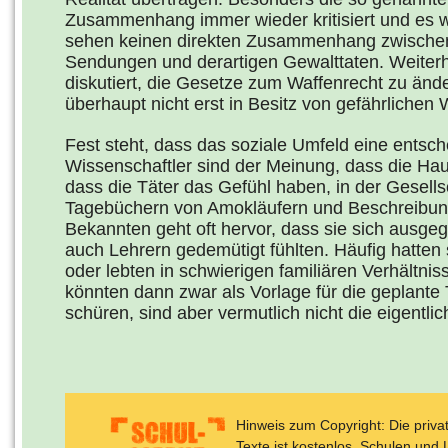
Zusammenhang immer wieder kritisiert und es wi
sehen keinen direkten Zusammenhang zwischen 
Sendungen und derartigen Gewalttaten. Weiterh
diskutiert, die Gesetze zum Waffenrecht zu än
überhaupt nicht erst in Besitz von gefährliche
Fest steht, dass das soziale Umfeld eine entsch
Wissenschaftler sind der Meinung, dass die Haup
dass die Täter das Gefühl haben, in der Gesells
Tagebüchern von Amokläufern und Beschreibun
Bekannten geht oft hervor, dass sie sich ausge
auch Lehrern gedemütigt fühlten. Häufig hatten
oder lebten in schwierigen familiären Verhältni
könnten dann zwar als Vorlage für die geplante
schüren, sind aber vermutlich nicht die eigentli
Hinweis zum Copyright: Die priv
Texte ist kostenlos. Schulen und 