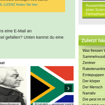
L-LIZENZ finden Sie hier.
Ausserirdi
einer Scien
Fernsehser
uns eine E-Mail an
kel gefallen? Unten kannst du eine
Zuletzt hä
Was fressen 
Sammelnussf
Zentner
kel
Raketenantri
Erntepuppen
Der körper
Der Mensch
Narrativ
Die pest im mi
Liberalismus
Südafrika gestern und heute