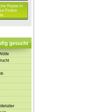
sche Rasse in
ce Fiction
ie.
ufig gesucht
Wölfe
rucht
eb
ttelalter
Vor 20 Jahren zerfiel die
Sowjetunion
Evolution: Die Urzeitmensc