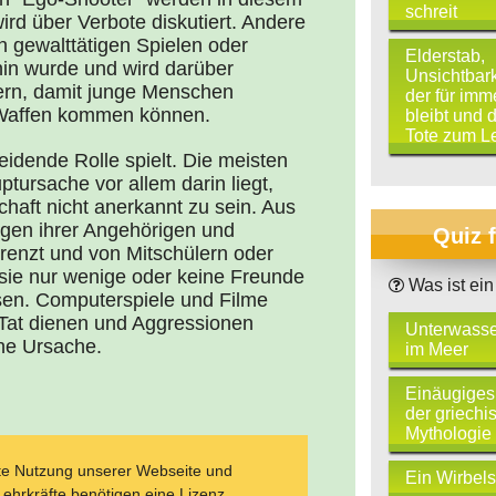
schreit
rd über Verbote diskutiert. Andere
gewalttätigen Spielen oder
Elderstab,
in wurde und wird darüber
Unsichtbar
dern, damit junge Menschen
der für imm
n Waffen kommen können.
bleibt und d
Tote zum L
eidende Rolle spielt. Die meisten
tursache vor allem darin liegt,
chaft nicht anerkannt zu sein. Aus
gen ihrer Angehörigen und
Quiz 
grenzt und von Mitschülern oder
 sie nur wenige oder keine Freunde
Was ist ein
ssen. Computerspiele und Filme
 Tat dienen und Aggressionen
Unterwasse
che Ursache.
im Meer
Einäugiges
der griechi
Mythologie
ate Nutzung unserer Webseite und
Ein Wirbel
Lehrkräfte benötigen eine Lizenz.