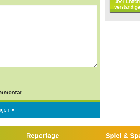
über Entfe
verständige
mmentar
igen ▼
Reportage
Spiel & Sp