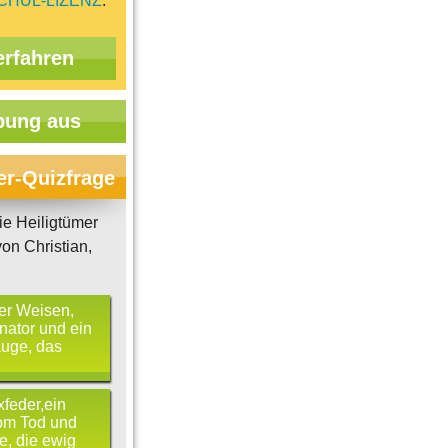
CHUL-LIZENZ
.
erfahren
ung aus
er-Quizfrage
e Heiligtümer
on Christian,
er Weisen,
nator und ein
auge, das
feder,ein
om Tod und
e, die ewig