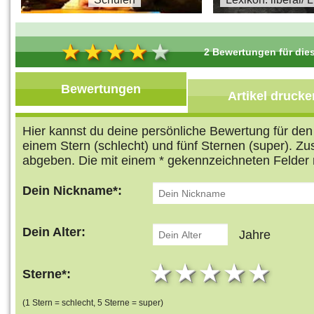
2 Bewertungen für dies
Bewertungen
Artikel drucke
Hier kannst du deine persönliche Bewertung für de
einem Stern (schlecht) und fünf Sternen (super). Z
abgeben. Die mit einem * gekennzeichneten Felder 
Dein Nickname*:
Dein Alter:
Jahre
1 star
2 stars
3 stars
4 star
5 s
Sterne*:
(1 Stern = schlecht, 5 Sterne = super)