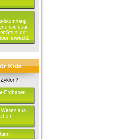
keitsumhang
er unsichtbar
er Stein, der
eben erweckt.
für Kids
 Zyklon?
r-Erdbeben
 Wesen aus
schen
sturm