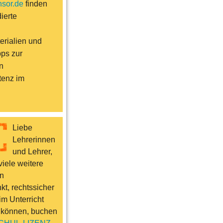
sor.de
finden
ierte
erialien und
pps zur
n
enz im
Liebe
Lehrerinnen
und Lehrer,
iele weitere
n
t, rechtssicher
im Unterricht
 können, buchen