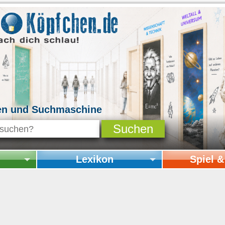
en und Suchmaschine
Lexikon
Spiel 
Startseite Lexikon
Startseite Spi
Online-Spiele
Mitmachen & 