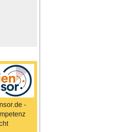
me
n
er
ts & Sport
sor.de -
mpetenz
cht