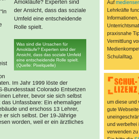
Auf
mediensen
Lehrkräfte fund
"in
Informationen,
e
Unterrichtsmat
praxisnahe Ti
Vermittlung vo
Was sind die Ursachen für
Medienkompet
Amokläufe? Experten sind der
Ansicht, dass das soziale Umfeld
Schulalltag.
eine entscheidende Rolle spielt.
ist
(Quelle: Pixelquelle)
on
en. Im Jahr 1999 löste der
S-Bundesstaat Colorado Entsetzen
nen Lehrer, bevor sie sich selbst
t das Unfassbare: Ein ehemaliger
um diese und v
ebäude und erschoss 13 Lehrer,
gute Webseite
 er sich selbst. Der 19-Jährige
uneingeschränk
sen worden, weil er ein ärztliches
und werbefrei 
verwenden zu