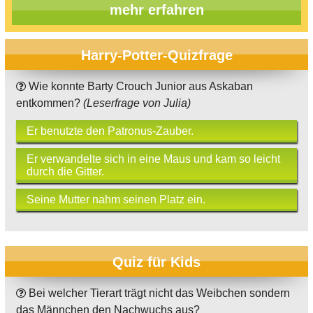
mehr erfahren
Harry-Potter-Quizfrage
Wie konnte Barty Crouch Junior aus Askaban
entkommen?
(Leserfrage von Julia)
Er benutzte den Patronus-Zauber.
Er verwandelte sich in eine Maus und kam so leicht
durch die Gitter.
Seine Mutter nahm seinen Platz ein.
Quiz für Kids
Bei welcher Tierart trägt nicht das Weibchen sondern
das Männchen den Nachwuchs aus?