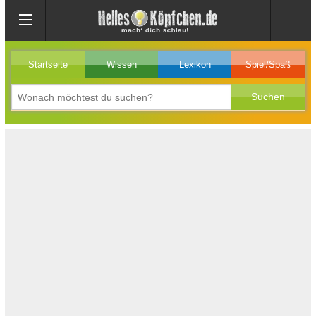
Startseite
Wissen
Lexikon
Spiel/Spaß