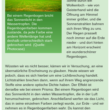
Sonne durch ein
Wolkenloch - wie von
Geisterhand wird die
Öffnung am Himmel
Bei einem Regenbogen bricht
immer größer, und die
das Sonnenlicht in den
Wassertropfen. Die
Sonnenstrahlen bahnen
Regenbogenfarben kommen
sich ihren Weg zu uns.
zustande, da jede Farbe eine
Der Regen prasselt
andere Wellenlänge hat und
noch immer auf die Erde
deshalb unterschiedlich stark
nieder - und dort hinten
gebrochen wird. (Quelle:
am Horizont erscheint
Photocase)
ein wunderschöner
Regenbogen.
Wüssten wir es nicht besser, kämen wir in Versuchung, an eine
übernatürliche Erscheinung zu glauben. Heute wissen wir
jedoch, dass es sich hierbei um eine Lichtbrechung handelt.
Lichtstrahlen brechen dann, wenn auf ihrem Weg angrenzende
Stoffe eine andere optische Dichte haben. Der Effekt ist
derselbe wie bei einem Prisma: Bei einem Regenbogen wird
das Sonnenlicht in den vielen Wassertropfen, die in der Luft
herumschwirren, gebrochen. Anschließend werfen sie das Licht,
das in seine einzelnen Farben zerlegt wurde, zur Erde - und wir
nehmen es in Regenbogenfarben wahr. Du kannst den