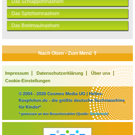
Das Schlappohrnashorn
Das Spitzhornnashorn
Das Breitmaulnashorn
Nach Oben - Zum Menü ⇧
Impressum
Datenschutzerklärung
Über uns
Cookie-Einstellungen
© 2004 - 2026 Cosmos Media UG | Helles-
Koepfchen.de - die größte deutsche Suchmaschine
für Kinder*
* gemessen an den Besucherzahlen (Quelle:
Similarweb
)