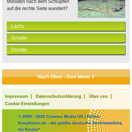
Monaten nach dem Schlüpfen
auf die rechte Seite wandert?
Lachs
Scholle
Dorade
Nach Oben - Zum Menü ⇧
Impressum
Datenschutzerklärung
Über uns
Cookie-Einstellungen
© 2004 - 2026 Cosmos Media UG | Helles-
Koepfchen.de - die größte deutsche Suchmaschine
für Kinder*