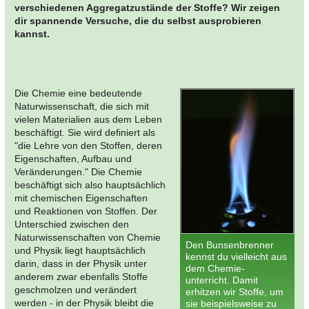
verschiedenen Aggregatzustände der Stoffe? Wir zeigen
dir spannende Versuche, die du selbst ausprobieren
kannst.
Die Chemie eine bedeutende
Naturwissenschaft, die sich mit
vielen Materialien aus dem Leben
beschäftigt. Sie wird definiert als
"die Lehre von den Stoffen, deren
Eigenschaften, Aufbau und
Veränderungen." Die Chemie
beschäftigt sich also hauptsächlich
mit chemischen Eigenschaften
und Reaktionen von Stoffen. Der
Unterschied zwischen den
Naturwissenschaften von Chemie
Den Bunsenbrenner
und Physik liegt hauptsächlich
kennst du vielleicht aus
darin, dass in der Physik unter
dem Chemie-
anderem zwar ebenfalls Stoffe
unterricht. Damit
geschmolzen und verändert
erhitzen wir Stoffe, um
werden - in der Physik bleibt die
sie beispielsweise zu