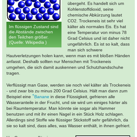
übergeht. Es handelt sich um
Kohlenstoffdioxid, seine
chemische Abkürzung lautet
CO2. Trockeneis ist sehr viel
Im flüssigen Zustand sind
kälter als normales Eis. Es hat
die Abstände zwischen
eine Temperatur von minus 78
den Teilchen größer.
Grad Celsius und ist daher nicht
(Quelle: Wikipedia )
ungefährlich. Es ist so kalt, dass
man sich schwere
Hautverletzungen holen kann, wenn man es mit bloßen Händen
anfasst. Deshalb sollten nur Menschen mit Trockeneis
umgehen, die sich damit auskennen und Schutzhandschuhe
tragen.
Verflüssigt man Gase, werden sie noch viel kälter als Trockeneis
- und zwar bis zu minus 200 Grad Celsius. Hält man dann zum
Beispiel eine
Banane
in diese Flüssigkeit, gefrieren alle
Wasseranteile in der Frucht, und sie wird um einiges härter als
bei Raumtemperatur. Man könnte sie sogar als Hammer
benutzen und mit ihr einen Nagel in ein Stück Holz schlagen.
Allerdings sind Stoffe wie flüssiger Stickstoff sehr gefährlich, da
sie so kalt sind, dass alles, was Wasser enthält, in ihnen gefriert.