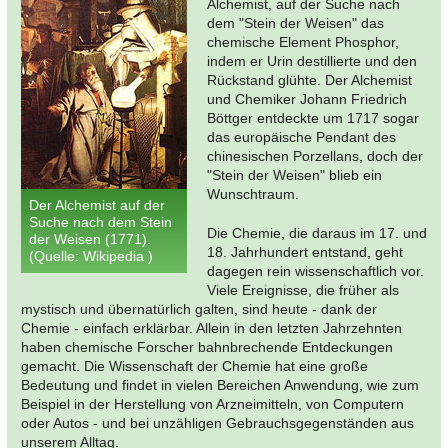
Alchemist, auf der Suche nach
dem "Stein der Weisen" das
chemische Element Phosphor,
indem er Urin destillierte und den
Rückstand glühte. Der Alchemist
und Chemiker Johann Friedrich
Böttger entdeckte um 1717 sogar
das europäische Pendant des
chinesischen Porzellans, doch der
"Stein der Weisen" blieb ein
Wunschtraum.
Der Alchemist auf der
Suche nach dem Stein
Die Chemie, die daraus im 17. und
der Weisen (1771).
18. Jahrhundert entstand, geht
(Quelle: Wikipedia )
dagegen rein wissenschaftlich vor.
Viele Ereignisse, die früher als
mystisch und übernatürlich galten, sind heute - dank der
Chemie - einfach erklärbar. Allein in den letzten Jahrzehnten
haben chemische Forscher bahnbrechende Entdeckungen
gemacht. Die Wissenschaft der Chemie hat eine große
Bedeutung und findet in vielen Bereichen Anwendung, wie zum
Beispiel in der Herstellung von Arzneimitteln, von Computern
oder Autos - und bei unzähligen Gebrauchsgegenständen aus
unserem Alltag.