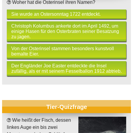
Woher hat die Osterinsel ihren Namen?
Sie wurde an Ostersonntag 1722 entdeckt.
Christoph Kolumbus ankerte dort im April 1492, um
einige Hasen für den Osterbraten seiner Besatzung
zu jagen.
Von der Osterinsel stammen besonders kunstvoll
bemalte Eier.
Der Engländer Joe Easter entdeckte die Insel
zufällig, als er mit seinem Fesselballon 1912 abtrieb.
Tier-Quizfrage
Wie heißt der Fisch, dessen
linkes Auge ein bis zwei