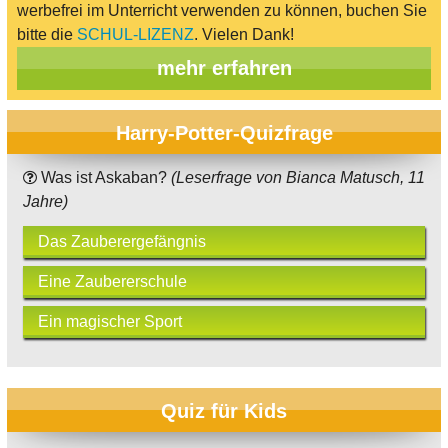
werbefrei im Unterricht verwenden zu können, buchen Sie
bitte die
SCHUL-LIZENZ
. Vielen Dank!
mehr erfahren
Harry-Potter-Quizfrage
Was ist Askaban?
(Leserfrage von Bianca Matusch, 11
Jahre)
Das Zauberergefängnis
Eine Zaubererschule
Ein magischer Sport
Quiz für Kids