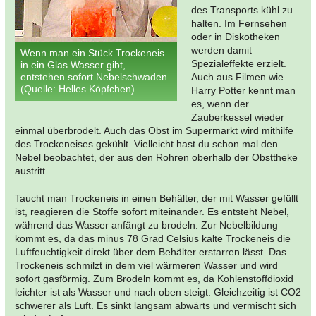
des Transports kühl zu
halten. Im Fernsehen
oder in Diskotheken
werden damit
Wenn man ein Stück Trockeneis
Spezialeffekte erzielt.
in ein Glas Wasser gibt,
entstehen sofort Nebelschwaden.
Auch aus Filmen wie
(Quelle: Helles Köpfchen)
Harry Potter kennt man
es, wenn der
Zauberkessel wieder
einmal überbrodelt. Auch das Obst im Supermarkt wird mithilfe
des Trockeneises gekühlt. Vielleicht hast du schon mal den
Nebel beobachtet, der aus den Rohren oberhalb der Obsttheke
austritt.
Taucht man Trockeneis in einen Behälter, der mit Wasser gefüllt
ist, reagieren die Stoffe sofort miteinander. Es entsteht Nebel,
während das Wasser anfängt zu brodeln. Zur Nebelbildung
kommt es, da das minus 78 Grad Celsius kalte Trockeneis die
Luftfeuchtigkeit direkt über dem Behälter erstarren lässt. Das
Trockeneis schmilzt in dem viel wärmeren Wasser und wird
sofort gasförmig. Zum Brodeln kommt es, da Kohlenstoffdioxid
leichter ist als Wasser und nach oben steigt. Gleichzeitig ist CO2
schwerer als Luft. Es sinkt langsam abwärts und vermischt sich