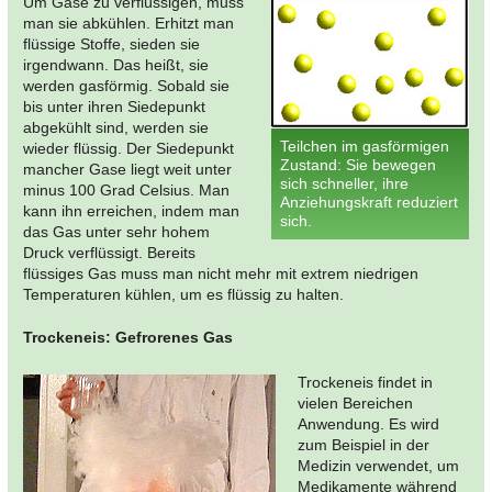
Um Gase zu verflüssigen, muss
man sie abkühlen. Erhitzt man
flüssige Stoffe, sieden sie
irgendwann. Das heißt, sie
werden gasförmig. Sobald sie
bis unter ihren Siedepunkt
abgekühlt sind, werden sie
Teilchen im gasförmigen
wieder flüssig. Der Siedepunkt
Zustand: Sie bewegen
mancher Gase liegt weit unter
sich schneller, ihre
minus 100 Grad Celsius. Man
Anziehungskraft reduziert
kann ihn erreichen, indem man
sich.
das Gas unter sehr hohem
Druck verflüssigt. Bereits
flüssiges Gas muss man nicht mehr mit extrem niedrigen
Temperaturen kühlen, um es flüssig zu halten.
Trockeneis: Gefrorenes Gas
Trockeneis findet in
vielen Bereichen
Anwendung. Es wird
zum Beispiel in der
Medizin verwendet, um
Medikamente während