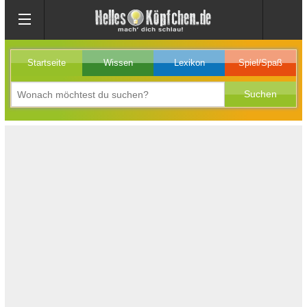
Startseite
Wissen
Lexikon
Spiel/Spaß