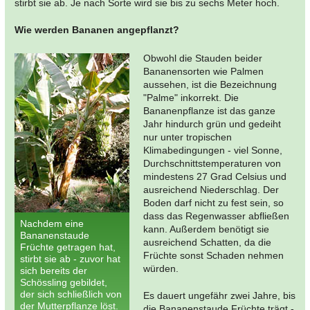
stirbt sie ab. Je nach Sorte wird sie bis zu sechs Meter hoch.
Wie werden Bananen angepflanzt?
Obwohl die Stauden beider
Bananensorten wie Palmen
aussehen, ist die Bezeichnung
"Palme" inkorrekt. Die
Bananenpflanze ist das ganze
Jahr hindurch grün und gedeiht
nur unter tropischen
Klimabedingungen - viel Sonne,
Durchschnittstemperaturen von
mindestens 27 Grad Celsius und
ausreichend Niederschlag. Der
Boden darf nicht zu fest sein, so
dass das Regenwasser abfließen
Nachdem eine
kann. Außerdem benötigt sie
Bananenstaude
ausreichend Schatten, da die
Früchte getragen hat,
Früchte sonst Schaden nehmen
stirbt sie ab - zuvor hat
würden.
sich bereits der
Schössling gebildet,
der sich schließlich von
Es dauert ungefähr zwei Jahre, bis
der Mutterpflanze löst.
die Bananenstaude Früchte trägt -