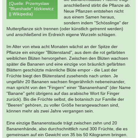
(Quelle: Przemyslaw
anschließend stirbt die Pflanze ab.
"Blueshade" Idzkiewicz
Neue Pflanzen entstehen nicht
|| Wikipedia)
aus einem Samen heraus,
sondern indem "Schösslinge" der
Mutterpflanze sich trennen (oder künstlich getrennt werden)
und anschließend im Erdreich eigene Wurzeln schlagen.
Im Alter von etwa acht Monaten wächst an der Spitze der
Pflanze ein einziger "Blütenstand", aus dem die rot gefärbten
weiblichen Blüten hervorgehen. Zwischen den Blüten wachsen
später die Bananen und eine einzige von bräunlich gefärbten
Blättern geschützte männliche Blüte empor - die Last der
Früchte biegt den Blütenstand zusehends nach unten. Je
ungefähr 20 Bananen wachsen fingerähnlich nebeneinander,
man spricht von den "Fingern" einer "Bananenhand" (der Name
"Banane" geht übrigens auf das arabische Wort für Finger
zurück). Bis die Früchte selbst, die botanisch zur Familie der
"Beeren" gehören, zu voller Größe herangewachsen sind,
können mehr als zwei Jahre vergangen sein.
Eine einzige Bananenstaude trägt zwischen zehn und 20
Bananenhände, also durchschnittlich rund 300 Früchte, die es
gemeinsam auf ein Gewicht von 35 bis 50 Kilogramm bringen.