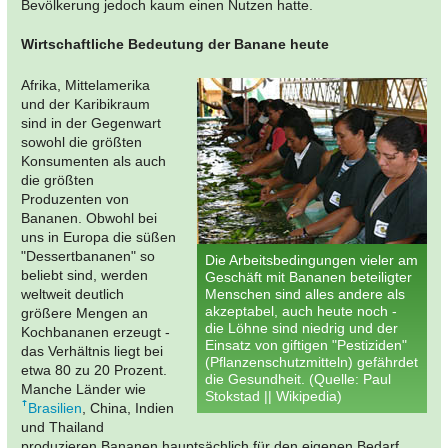
Bevölkerung jedoch kaum einen Nutzen hatte.
Wirtschaftliche Bedeutung der Banane heute
Afrika, Mittelamerika
und der Karibikraum
sind in der Gegenwart
sowohl die größten
Konsumenten als auch
die größten
Produzenten von
Bananen. Obwohl bei
uns in Europa die süßen
"Dessertbananen" so
Die Arbeitsbedingungen vieler am
beliebt sind, werden
Geschäft mit Bananen beteiligter
weltweit deutlich
Menschen sind alles andere als
akzeptabel, auch heute noch -
größere Mengen an
die Löhne sind niedrig und der
Kochbananen erzeugt -
Einsatz von giftigen "Pestiziden"
das Verhältnis liegt bei
(Pflanzenschutzmitteln) gefährdet
etwa 80 zu 20 Prozent.
die Gesundheit. (Quelle: Paul
Manche Länder wie
Stokstad || Wikipedia)
Brasilien
, China, Indien
und Thailand
produzieren Bananen hauptsächlich für den eigenen Bedarf.