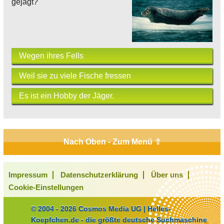
gejagt?
Wegen ihres Fells
Weil sie zu viele Fische fressen
Es ist ein Hobby der Jäger.
Nach Oben - Zum Menü ⇧
Impressum
Datenschutzerklärung
Über uns
Cookie-Einstellungen
© 2004 - 2026 Cosmos Media UG | Helles-
Koepfchen.de - die größte deutsche Suchmaschine