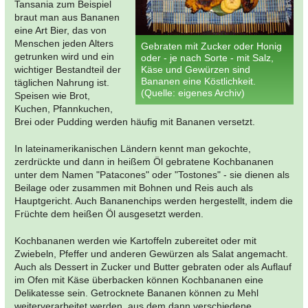
Tansania zum Beispiel
braut man aus Bananen
eine Art Bier, das von
Menschen jeden Alters
Gebraten mit Zucker oder Honig
getrunken wird und ein
oder - je nach Sorte - mit Salz,
wichtiger Bestandteil der
Käse und Gewürzen sind
Bananen eine Köstlichkeit.
täglichen Nahrung ist.
(Quelle: eigenes Archiv)
Speisen wie Brot,
Kuchen, Pfannkuchen,
Brei oder Pudding werden häufig mit Bananen versetzt.
In lateinamerikanischen Ländern kennt man gekochte,
zerdrückte und dann in heißem Öl gebratene Kochbananen
unter dem Namen "Patacones" oder "Tostones" - sie dienen als
Beilage oder zusammen mit Bohnen und Reis auch als
Hauptgericht. Auch Bananenchips werden hergestellt, indem die
Früchte dem heißen Öl ausgesetzt werden.
Kochbananen werden wie Kartoffeln zubereitet oder mit
Zwiebeln, Pfeffer und anderen Gewürzen als Salat angemacht.
Auch als Dessert in Zucker und Butter gebraten oder als Auflauf
im Ofen mit Käse überbacken können Kochbananen eine
Delikatesse sein. Getrocknete Bananen können zu Mehl
weiterverarbeitet werden, aus dem dann verschiedene