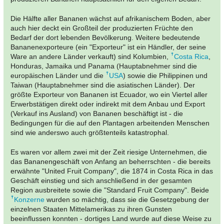
Die Hälfte aller Bananen wächst auf afrikanischem Boden, aber
auch hier deckt ein Großteil der produzierten Früchte den
Bedarf der dort lebenden Bevölkerung. Weitere bedeutende
Bananenexporteure (ein "Exporteur" ist ein Händler, der seine
Ware an andere Länder verkauft) sind Kolumbien,
Costa Rica
,
Honduras, Jamaika und Panama (Hauptabnehmer sind die
europäischen Länder und die
USA
) sowie die Philippinen und
Taiwan (Hauptabnehmer sind die asiatischen Länder). Der
größte Exporteur von Bananen ist Ecuador, wo ein Viertel aller
Erwerbstätigen direkt oder indirekt mit dem Anbau und Export
(Verkauf ins Ausland) von Bananen beschäftigt ist - die
Bedingungen für die auf den Plantagen arbeitenden Menschen
sind wie anderswo auch größtenteils katastrophal.
Es waren vor allem zwei mit der Zeit riesige Unternehmen, die
das Bananengeschäft von Anfang an beherrschten - die bereits
erwähnte "United Fruit Company", die 1874 in Costa Rica in das
Geschäft einstieg und sich anschließend in der gesamten
Region ausbreitete sowie die "Standard Fruit Company". Beide
Konzerne
wurden so mächtig, dass sie die Gesetzgebung der
einzelnen Staaten Mittelamerikas zu ihren Gunsten
beeinflussen konnten - dortiges Land wurde auf diese Weise zu