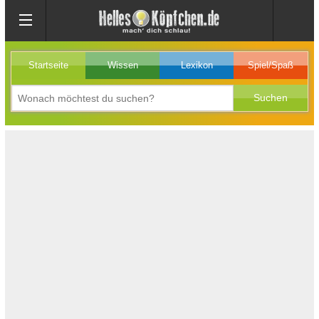
Startseite
Wissen
Lexikon
Spiel/Spaß