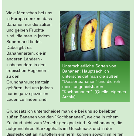
Viele Menschen bei uns
in Europa denken, dass
Bananen nur die süßen
und gelben Früchte
sind, die man in jedem
Supermarkt findet.
Dabei gibt es
Bananenarten, die in
anderen Ländern -
insbesondere in den
Unterschiedliche Sorten von
tropischen Regionen -
Bananen: Hauptsächlich
zu den
unterscheidet man die süßen
"Dessertbananen" und die roh
Grundnahrungsmitteln
meist ungenießbaren
gehören, bei uns jedoch
"Kochbananen". (Quelle: eigenes
nur in ganz speziellen
Archiv)
Läden zu finden sind.
Grundsätzlich unterscheidet man die bei uns so beliebten
süßen Bananen von den "Kochbananen", welche in rohem
Zustand nicht zum Verzehr geeignet sind. Kochbananen, die
aufgrund ihres Stärkegehalts im Geschmack und in der
Bissfestigkeit an Kartoffeln erinnern, können sowohl im reifen