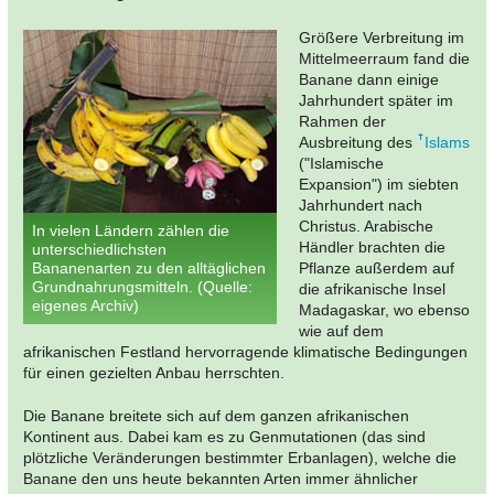
Größere Verbreitung im
Mittelmeerraum fand die
Banane dann einige
Jahrhundert später im
Rahmen der
Ausbreitung des
Islams
("Islamische
Expansion") im siebten
Jahrhundert nach
Christus. Arabische
In vielen Ländern zählen die
Händler brachten die
unterschiedlichsten
Bananenarten zu den alltäglichen
Pflanze außerdem auf
Grundnahrungsmitteln. (Quelle:
die afrikanische Insel
eigenes Archiv)
Madagaskar, wo ebenso
wie auf dem
afrikanischen Festland hervorragende klimatische Bedingungen
für einen gezielten Anbau herrschten.
Die Banane breitete sich auf dem ganzen afrikanischen
Kontinent aus. Dabei kam es zu Genmutationen (das sind
plötzliche Veränderungen bestimmter Erbanlagen), welche die
Banane den uns heute bekannten Arten immer ähnlicher