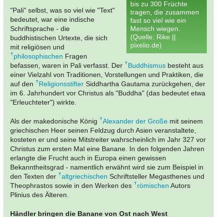
bis zu 300 Früchte
"Pali" selbst, was so viel wie "Text"
tragen, die zusammen
bedeutet, war eine indische
fast so viel wie ein
Schriftsprache - die
Mensch wiegen.
(Quelle: Rike ||
buddhistischen Urtexte, die sich
pixelio.de)
mit religiösen und
philosophischen
Fragen
befassen, waren in Pali verfasst. Der
Buddhismus
besteht aus
einer Vielzahl von Traditionen, Vorstellungen und Praktiken, die
auf den
Religionsstifter
Siddhartha Gautama zurückgehen, der
im 6. Jahrhundert vor Christus als "Buddha" (das bedeutet etwa
"Erleuchteter") wirkte.
Als der makedonische König
Alexander der Große
mit seinem
griechischen Heer seinen Feldzug durch Asien veranstaltete,
kosteten er und seine Mitstreiter wahrscheinlich im Jahr 327 vor
Christus zum ersten Mal eine Banane. In den folgenden Jahren
erlangte die Frucht auch in Europa einen gewissen
Bekanntheitsgrad - namentlich erwähnt wird sie zum Beispiel in
den Texten der
altgriechischen
Schriftsteller Megasthenes und
Theophrastos sowie in den Werken des
römischen
Autors
Plinius des Älteren.
Händler bringen die Banane von Ost nach West