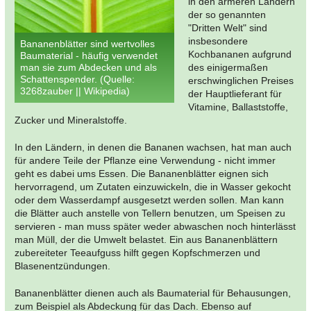
in den ärmeren Ländern
der so genannten
"Dritten Welt" sind
insbesondere
Bananenblätter sind wertvolles
Kochbananen aufgrund
Baumaterial - häufig verwendet
man sie zum Abdecken und als
des einigermaßen
Schattenspender. (Quelle:
erschwinglichen Preises
3268zauber || Wikipedia)
der Hauptlieferant für
Vitamine, Ballaststoffe,
Zucker und Mineralstoffe.
In den Ländern, in denen die Bananen wachsen, hat man auch
für andere Teile der Pflanze eine Verwendung - nicht immer
geht es dabei ums Essen. Die Bananenblätter eignen sich
hervorragend, um Zutaten einzuwickeln, die in Wasser gekocht
oder dem Wasserdampf ausgesetzt werden sollen. Man kann
die Blätter auch anstelle von Tellern benutzen, um Speisen zu
servieren - man muss später weder abwaschen noch hinterlässt
man Müll, der die Umwelt belastet. Ein aus Bananenblättern
zubereiteter Teeaufguss hilft gegen Kopfschmerzen und
Blasenentzündungen.
Bananenblätter dienen auch als Baumaterial für Behausungen,
zum Beispiel als Abdeckung für das Dach. Ebenso auf