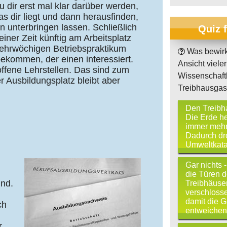
 dir erst mal klar darüber werden,
s dir liegt und dann herausfinden,
n unterbringen lassen. Schließlich
Quiz 
einer Zeit künftig am Arbeitsplatz
mehrwöchigen Betriebspraktikum
Was bewir
bekommen, der einen interessiert.
Ansicht vieler
offene Lehrstellen. Das sind zum
Wissenschaftl
r Ausbildungsplatz bleibt aber
Treibhausga
Den Treibha
Die Erde he
immer mehr
Dadurch dr
Umweltkata
Gar nichts
die Türen d
ind.
Treibhäuser
verschlosse
damit die G
ch
entweichen
,