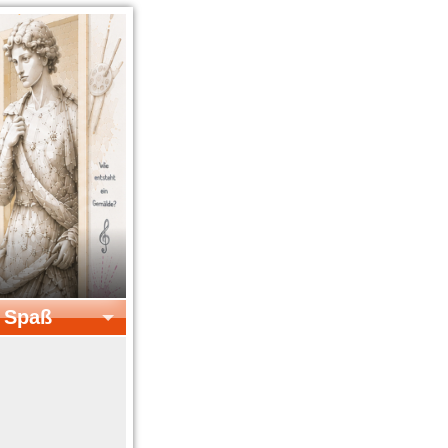
& Spaß
el & Spaß
Kreatives