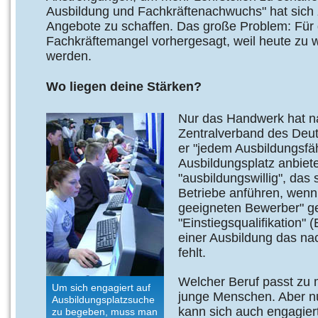
Ausbildung und Fachkräftenachwuchs" hat sich 
Angebote zu schaffen. Das große Problem: Für d
Fachkräftemangel vorhergesagt, weil heute zu 
werden.
Wo liegen deine Stärken?
Nur das Handwerk hat n
Zentralverband des Deu
er "jedem Ausbildungsfäh
Ausbildungsplatz anbiete
"ausbildungswillig", das 
Betriebe anführen, wenn
geeigneten Bewerber" ge
"Einstiegsqualifikation"
einer Ausbildung das na
fehlt.
Welcher Beruf passt zu m
Um sich engagiert auf
junge Menschen. Aber nur
Ausbildungsplatzsuche
kann sich auch engagier
zu begeben, muss man