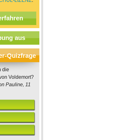
CHUL-LIZENZ
.
erfahren
ung aus
er-Quizfrage
 die
 von Voldemort?
on Pauline, 11