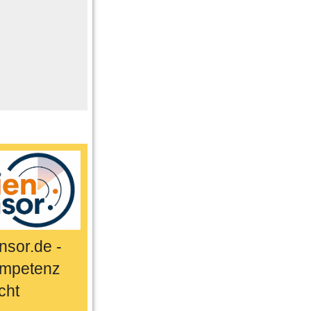
me
n
er
ts & Sport
sor.de -
mpetenz
cht