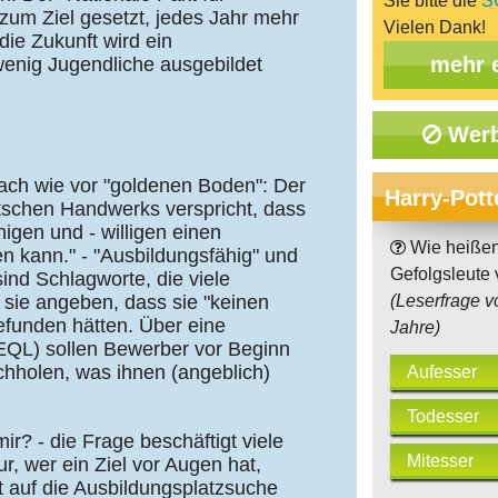
Sie bitte die
S
zum Ziel gesetzt, jedes Jahr mehr
Vielen Dank!
ie Zukunft wird ein
mehr 
wenig Jugendliche ausgebildet
Werb
ach wie vor "goldenen Boden": Der
Harry-Pott
tschen Handwerks verspricht, dass
igen und - willigen einen
Wie heißen
n kann." - "Ausbildungsfähig" und
Gefolgsleute
sind Schlagworte, die viele
 sie angeben, dass sie "keinen
(Leserfrage v
funden hätten. Über eine
Jahre)
 (EQL) sollen Bewerber vor Beginn
chholen, was ihnen (angeblich)
Aufesser
Todesser
ir? - die Frage beschäftigt viele
Mitesser
, wer ein Ziel vor Augen hat,
t auf die Ausbildungsplatzsuche