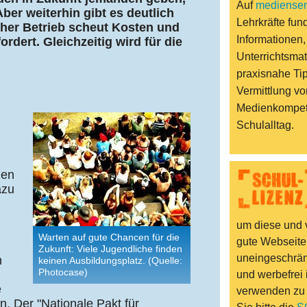
Auf
mediensen
Aber weiterhin gibt es deutlich
Lehrkräfte fund
her Betrieb scheut Kosten und
Informationen,
rdert. Gleichzeitig wird für die
Unterrichtsmat
praxisnahe Ti
Vermittlung vo
Medienkompet
Schulalltag.
hen
azu
um diese und v
Warten auf gute Chancen für die
gute Webseite
Zukunft: Viele Jugendliche finden
uneingeschränk
n
keinen Ausbildungsplatz. (Quelle:
Photocase)
und werbefrei 
e
verwenden zu
. Der "Nationale Pakt für