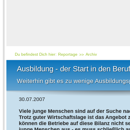
Häufig gesucht
Mensch & Natur
Beliebte Artikel
Gesellschaft & Politi
Ratgeber & Tipps
Universum
Kunst
Technik
Du befindest Dich hier:
Reportage
Archiv
Kinderuni
Ausbildung - der Start in den Beru
Länderlexikon
Weiterhin gibt es zu wenige Ausbildungs
Fragen und Antwort
30.07.2007
Viele junge Menschen sind auf der Suche na
Trotz guter Wirtschaftslage ist das Angebot 
können die Betriebe auf diese Bilanz nicht se
junge Menschen aus - es muss schließlich a