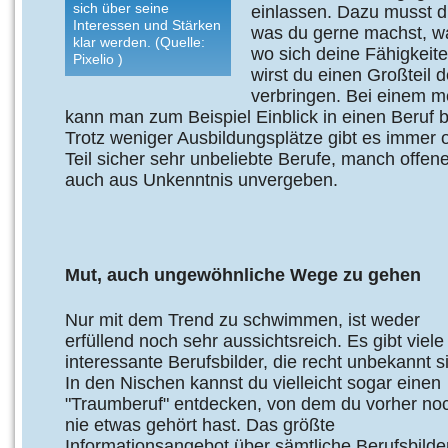
sich über seine
einlassen. Dazu musst du
Interessen und Stärken
was du gerne machst, wa
klar werden. (Quelle:
wo sich deine Fähigkeite
Pixelio )
wirst du einen Großteil d
verbringen. Bei einem 
kann man zum Beispiel Einblick in einen Beruf 
Trotz weniger Ausbildungsplätze gibt es immer 
Teil sicher sehr unbeliebte Berufe, manch offene
auch aus Unkenntnis unvergeben.
Mut, auch ungewöhnliche Wege zu gehen
Nur mit dem Trend zu schwimmen, ist weder
erfüllend noch sehr aussichtsreich. Es gibt viele
interessante Berufsbilder, die recht unbekannt s
In den Nischen kannst du vielleicht sogar einen
"Traumberuf" entdecken, von dem du vorher no
nie etwas gehört hast. Das größte
Informationsangebot über sämtliche Berufsbilder