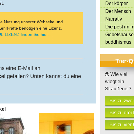
t.
Der körper
Der Mensch
Narrativ
ate Nutzung unserer Webseite und
Die pest im mi
Lehrkräfte benötigen eine Lizenz.
Gebetshäuse
L-LIZENZ finden Sie hier.
buddhismus
Tier-Q
uns eine E-Mail an
Wie viel
kel gefallen? Unten kannst du eine
wiegt ein
Straußenei?
Bis zu zwe
kel
Bis zu drei
Bis zu vier