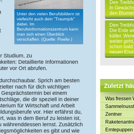
Den Treibh
In Gewächs
n
den Blumen 
Unter den vielen Berufsbildern ist
vielleicht auch dein "Traumjob"
dabei. Im
Den Treibh
Berufsinformationszentrum kann
t
Die Erde w
man sich einen Überblick
kälter. Wen
verschaffen. (Quelle: Pixelio )
weiter geht,
schon bald 
neuen Eisz
r Studium, zu
eiten: Detaillierte Informationen
ter vor Ort abrufen.
ht durchschaubar. Sprich am besten
Zuletzt hä
ielter nach für dich wichtigen
n Gesprächstermin bei einem
Was fressen 
chläge, die dir speziell in deiner
erium für Wirtschaft und Arbeit
Sammelnussf
ildungsberufe vor. Hier erfährst du,
Zentner
, was in dem Beruf zu leisten ist,
Raketenantri
u währenddessen lernst. Zusätzlich
Erntepuppen
tiegsmöglichkeiten es gibt und wie