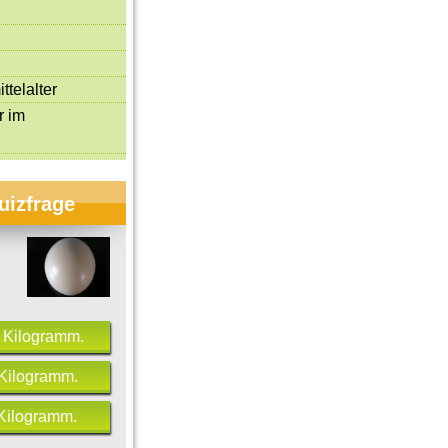
ttelalter
r im
uizfrage
i Kilogramm.
 Kilogramm.
 Kilogramm.