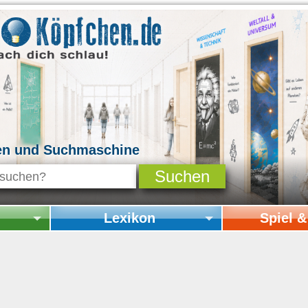
en und Suchmaschine
Lexikon
Spiel 
Startseite Lexikon
Startseite Spi
Online-Spiele
Mitmachen & 