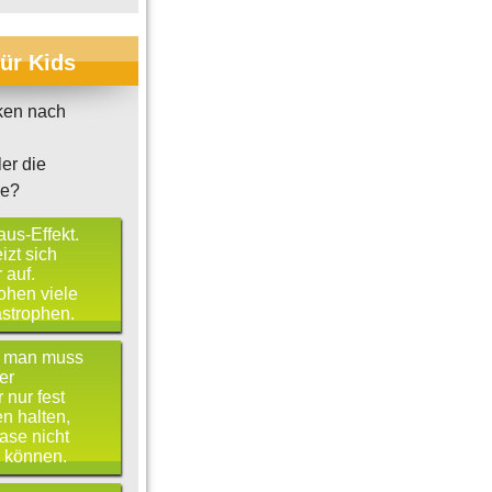
für Kids
ken nach
er die
se?
us-Effekt.
izt sich
 auf.
ohen viele
strophen.
 - man muss
er
 nur fest
n halten,
ase nicht
 können.