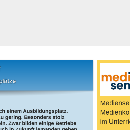
Bücher & Fil
k
Quiz-Spiele
Spiele & Idee
Jugendreport
Rezeptideen
Game-Tests
Reisen, Even
f
E-Cards
plätze
en
Mediensen
ch einem Ausbildungsplatz.
Medienko
zu gering. Besonders stolz
im Unterri
in. Zwar bilden einige Betriebe
uch in Zukunft jemanden geben,