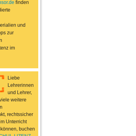
sor.de
finden
ierte
erialien und
pps zur
n
enz im
Liebe
Lehrerinnen
und Lehrer,
iele weitere
n
t, rechtssicher
im Unterricht
 können, buchen