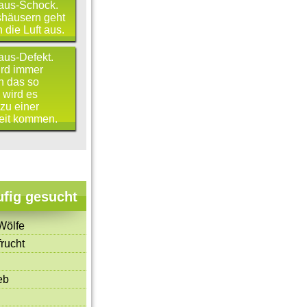
aus-Schock.
häusern geht
die Luft aus.
aus-Defekt.
ird immer
n das so
 wird es
zu einer
eit kommen.
ufig gesucht
Wölfe
rucht
eb