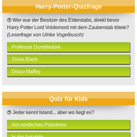
Harry-Potter-Quizfrage
Wer war der Besitzer des Elderstabs, direkt bevor
Harry Potter Lord Voldemord mit dem Zauberstab tötete?
(Leserfrage von Ulrike Vogelbusch)
Professor Dumbledore
Sirius Black
Draco Malfoy
Quiz für Kids
Jeder kennt Island... aber wo liegt es?
Am nördlichen Polarkreis
In der Antarktis