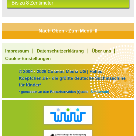
Bis zu 8 Zentimeter
Nach Oben - Zum Menü ⇧
Impressum
Datenschutzerklärung
Über uns
Cookie-Einstellungen
© 2004 - 2026 Cosmos Media UG | Helles-
Koepfchen.de - die größte deutsche Suchmaschine
für Kinder*
* gemessen an den Besucherzahlen (Quelle:
Similarweb
)