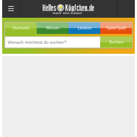
Startseite
Wissen
Lexikon
Spiel/Spaß